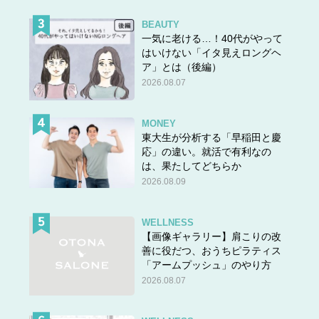
BEAUTY
一気に老ける…！40代がやって
はいけない「イタ見えロングヘ
ア」とは（後編）
2026.08.07
MONEY
東大生が分析する「早稲田と慶
応」の違い。就活で有利なの
は、果たしてどちらか
2026.08.09
WELLNESS
【画像ギャラリー】肩こりの改
善に役だつ、おうちピラティス
「アームプッシュ」のやり方
2026.08.07