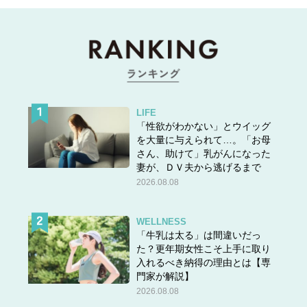
LIFE
「性欲がわかない」とウイッグ
を大量に与えられて…。「お母
さん、助けて」乳がんになった
妻が、ＤＶ夫から逃げるまで
2026.08.08
WELLNESS
「牛乳は太る」は間違いだっ
た？更年期女性こそ上手に取り
入れるべき納得の理由とは【専
門家が解説】
2026.08.08