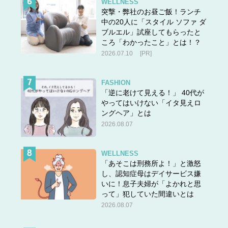
WELLNESS
突撃・弊社のお昼ご飯！ランチ
中の20人に「スタイル ソファ ダ
ブルエル」試座してもらったと
ころ「わかったこと」とは！？
2026.07.10
[PR]
FASHION
「逆に老けて見える！」 40代が
やってはいけない「イタ見えロ
ングヘア」とは
2026.08.07
WELLNESS
「あそこは刑務所よ！」と激怒
し、認知症母はデイサービス嫌
いに！息子夫婦が「よかれと思
って」犯していた間違いとは
2026.08.07