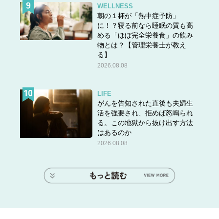
WELLNESS
朝の１杯が「熱中症予防」
に！？寝る前なら睡眠の質も高
める「ほぼ完全栄養食」の飲み
物とは？【管理栄養士が教え
る】
2026.08.08
LIFE
がんを告知された直後も夫婦生
活を強要され、拒めば怒鳴られ
る。この地獄から抜け出す方法
はあるのか
2026.08.08