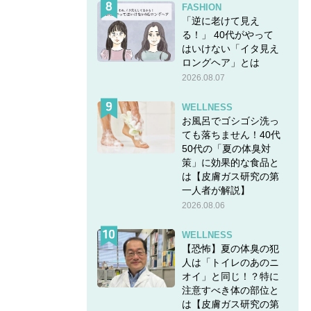
FASHION
「逆に老けて見え
る！」 40代がやって
はいけない「イタ見え
ロングヘア」とは
2026.08.07
WELLNESS
お風呂でゴシゴシ洗っ
ても落ちません！40代
50代の「夏の体臭対
策」に効果的な食品と
は【皮膚ガス研究の第
一人者が解説】
2026.08.06
WELLNESS
【恐怖】夏の体臭の犯
人は「トイレのあのニ
オイ」と同じ！？特に
注意すべき体の部位と
は【皮膚ガス研究の第