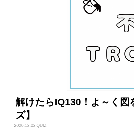
解けたらIQ130！よ～く
ズ】
2020.12.02
QUIZ