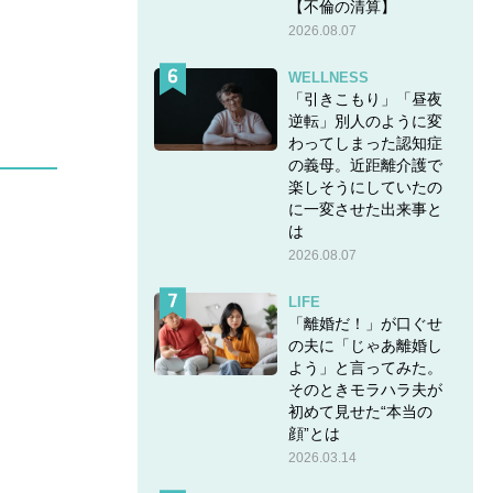
【不倫の清算】
2026.08.07
WELLNESS
「引きこもり」「昼夜
逆転」別人のように変
わってしまった認知症
の義母。近距離介護で
楽しそうにしていたの
に一変させた出来事と
は
2026.08.07
LIFE
「離婚だ！」が口ぐせ
の夫に「じゃあ離婚し
よう」と言ってみた。
そのときモラハラ夫が
初めて見せた“本当の
顔”とは
2026.03.14