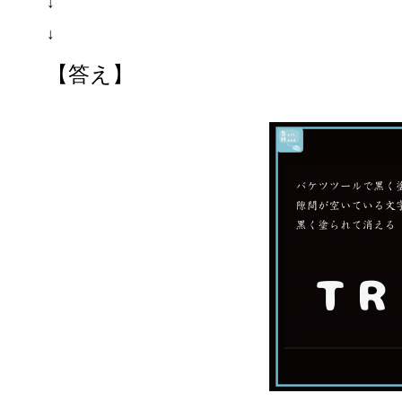
↓
↓
【答え】