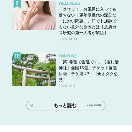
WELLNESS
「クサッ！」お風呂に入っても
落ちない！更年期世代の深刻な
「におい問題」、汗でも加齢で
もない意外な原因とは【皮膚ガ
ス研究の第一人者が解説】
2026.08.03
FORTUNE
「第1希望で当選です」【推し活
神社】全国16選。チケット当選
祈願！チケ運UP！〈全オタク必
見〉
2024.12.31