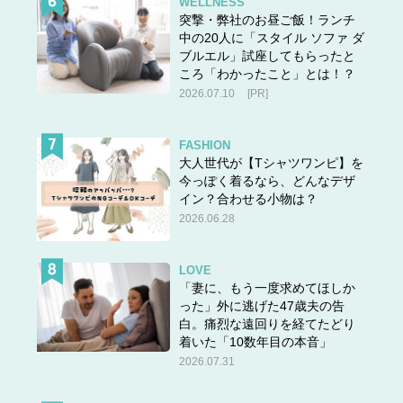
WELLNESS
突撃・弊社のお昼ご飯！ランチ
中の20人に「スタイル ソファ ダ
ブルエル」試座してもらったと
ころ「わかったこと」とは！？
2026.07.10
[PR]
FASHION
大人世代が【Tシャツワンピ】を
今っぽく着るなら、どんなデザ
イン？合わせる小物は？
2026.06.28
LOVE
「妻に、もう一度求めてほしか
った」外に逃げた47歳夫の告
白。痛烈な遠回りを経てたどり
着いた「10数年目の本音」
2026.07.31