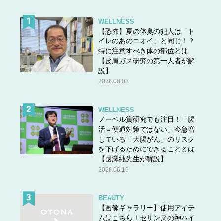
WELLNESS
【恐怖】夏の体臭の犯人は「ト
イレのあのニオイ」と同じ！？
特に注意すべき体の部位とは
【皮膚ガス研究の第一人者が解
説】
2026.08.03
WELLNESS
ノーベル賞研究でも注目！「腸
活＝便通対策ではない」今急増
している「大腸がん」のリスク
を下げるためにできることとは
【國澤純先生が解説】
2026.06.16
BEAUTY
【画像ギャラリー】使用アイテ
ムはこちら！セザンヌの神ハイ