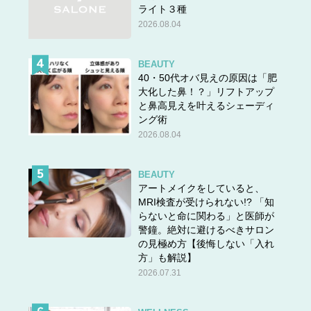
ライト３種
2026.08.04
BEAUTY
40・50代オバ見えの原因は「肥
大化した鼻！？」リフトアップ
と鼻高見えを叶えるシェーディ
ング術
2026.08.04
BEAUTY
アートメイクをしていると、
MRI検査が受けられない!? 「知
らないと命に関わる」と医師が
警鐘。絶対に避けるべきサロン
の見極め方【後悔しない「入れ
方」も解説】
2026.07.31