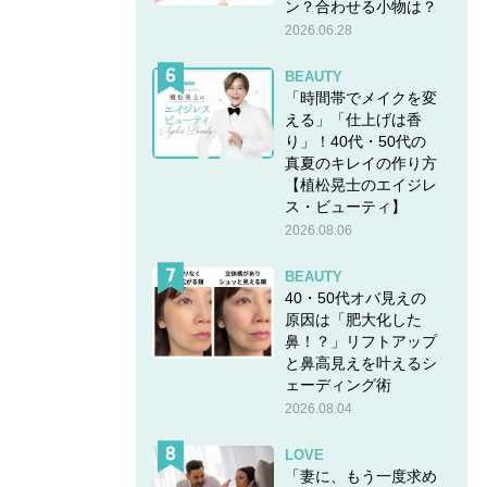
ン？合わせる小物は？
2026.06.28
BEAUTY
「時間帯でメイクを変
える」「仕上げは香
り」！40代・50代の
真夏のキレイの作り方
【植松晃士のエイジレ
ス・ビューティ】
2026.08.06
BEAUTY
40・50代オバ見えの
原因は「肥大化した
鼻！？」リフトアップ
と鼻高見えを叶えるシ
ェーディング術
2026.08.04
LOVE
「妻に、もう一度求め