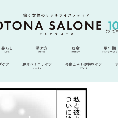
ダケア
脱オバ！コリケア
今度こそ！姿勢をケア
リエリィ
STYLE