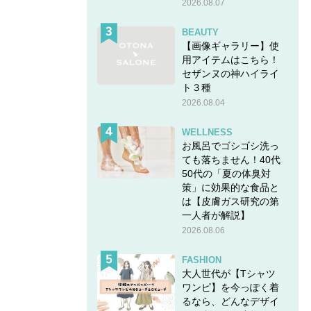
2026.08.07
BEAUTY
【画像ギャラリー】使
用アイテムはこちら！
セザンヌの神ハイライ
ト３種
2026.08.04
WELLNESS
お風呂でゴシゴシ洗っ
ても落ちません！40代
50代の「夏の体臭対
策」に効果的な食品と
は【皮膚ガス研究の第
一人者が解説】
2026.08.06
FASHION
大人世代が【Tシャツ
ワンピ】を今っぽく着
るなら、どんなデザイ