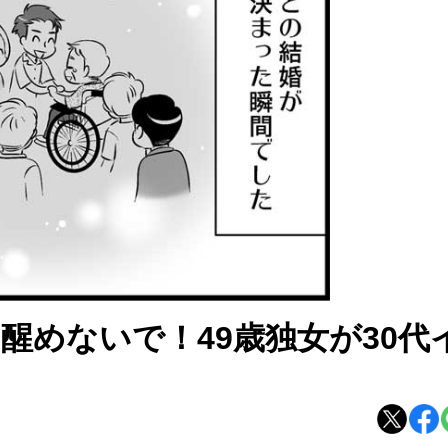
ら醒めないで！49歳独女が30代