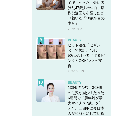
てほしかった」外に逃
げた47歳夫の告白。痛
烈な遠回りを経てたど
り着いた「10数年目の
本音」
2026.07.31
BEAUTY
ヒット連発「セザン
ヌ」で検証。40代・
50代がオバ見えするピ
ンクとOKピンクの実
例
2026.03.13
BEAUTY
133個のシワ、303個
の毛穴が減少！たった
6週間で「肌年齢が最
大マイナス7歳」を叶
えた。圧倒的に今日本
人が摂取不足している