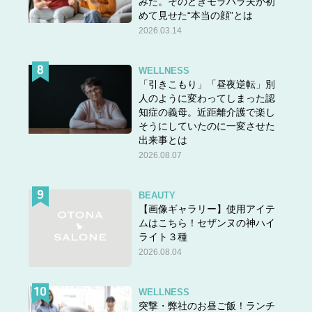
みた。そのときモラハラ夫が初
めて見せた“本当の顔”とは
2026.03.14
WELLNESS
「引きこもり」「昼夜逆転」別
人のように変わってしまった認
知症の義母。近距離介護で楽し
そうにしていたのに一変させた
出来事とは
2026.08.07
BEAUTY
【画像ギャラリー】使用アイテ
ムはこちら！セザンヌの神ハイ
ライト３種
2026.08.04
WELLNESS
突撃・弊社のお昼ご飯！ランチ