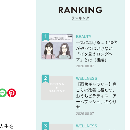
BEAUTY
一気に老ける…！40代
がやってはいけない
「イタ見えロングヘ
ア」とは（後編）
2026.08.07
WELLNESS
【画像ギャラリー】肩
こりの改善に役だつ、
おうちピラティス「ア
ームプッシュ」のやり
方
2026.08.07
い人生を
WELLNESS