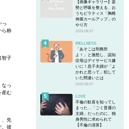
【画像ギャラリー】姿
勢と呼吸を整える、お
うちピラティス「胸椎
伸展カールアップ」の
かっ
やり方
から称
2026.08.07
WELLNESS
「あそこは刑務所
よ！」と激怒し、認知
口智子
症母はデイサービス嫌
いに！息子夫婦が「よ
かれと思って」犯して
いた間違いとは
2026.08.07
くなっ
を産む
LOVE
不倫の歓喜を知ってし
まった…「ごく普通の
主婦」だったのに、独
身男性に求められて
く、先
【不倫の清算】
だ。彼