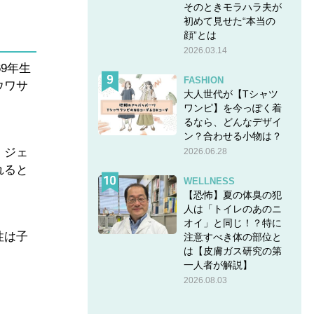
そのときモラハラ夫が
初めて見せた“本当の
顔”とは
2026.03.14
9年生
FASHION
ウワサ
大人世代が【Tシャツ
ワンピ】を今っぽく着
るなら、どんなデザイ
ン？合わせる小物は？
。ジェ
2026.06.28
れると
WELLNESS
【恐怖】夏の体臭の犯
人は「トイレのあのニ
オイ」と同じ！？特に
性は子
注意すべき体の部位と
は【皮膚ガス研究の第
一人者が解説】
2026.08.03