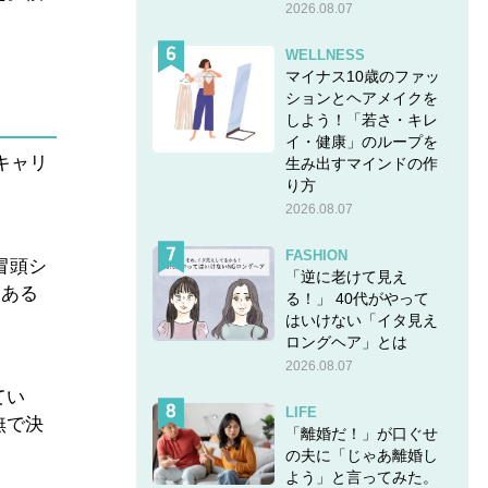
2026.08.07
WELLNESS
マイナス10歳のファッ
ションとヘアメイクを
しよう！「若さ・キレ
イ・健康」のループを
キャリ
生み出すマインドの作
り方
2026.08.07
FASHION
冒頭シ
「逆に老けて見え
るある
る！」 40代がやって
はいけない「イタ見え
ロングヘア」とは
2026.08.07
てい
LIFE
無で決
「離婚だ！」が口ぐせ
の夫に「じゃあ離婚し
よう」と言ってみた。