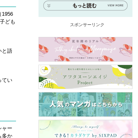
956
、子ども
スポンサーリンク
いと語
ってい
シャー
も多か