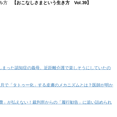
歩み方
【おこなしさまという生き方 Vol.39
】
しまった認知症の義母。近距離介護で楽しそうにしていたの
カ月で「タトゥー化」する皮膚のメカニズムとは？医師が明か
育費」が払えない！裁判所からの「履行勧告」に追い詰められ