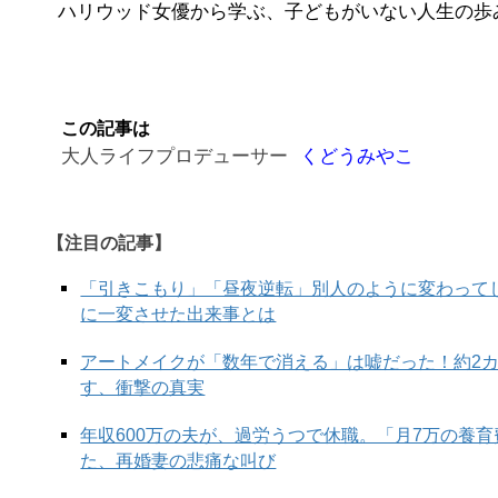
ハリウッド女優から学ぶ、子どもがいない人生の
この記事は
大人ライフプロデューサー
くどうみやこ
【注目の記事】
「引きこもり」「昼夜逆転」別人のように変わって
に一変させた出来事とは
アートメイクが「数年で消える」は嘘だった！約2
す、衝撃の真実
年収600万の夫が、過労うつで休職。「月7万の養
た、再婚妻の悲痛な叫び