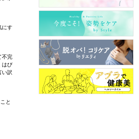
気にす
て不完
くはび
言い訳
ること