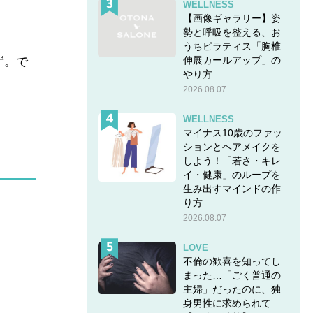
WELLNESS
【画像ギャラリー】姿
勢と呼吸を整える、お
うちピラティス「胸椎
伸展カールアップ」の
ず。で
やり方
2026.08.07
WELLNESS
マイナス10歳のファッ
ションとヘアメイクを
しよう！「若さ・キレ
イ・健康」のループを
生み出すマインドの作
り方
2026.08.07
LOVE
不倫の歓喜を知ってし
まった…「ごく普通の
主婦」だったのに、独
身男性に求められて