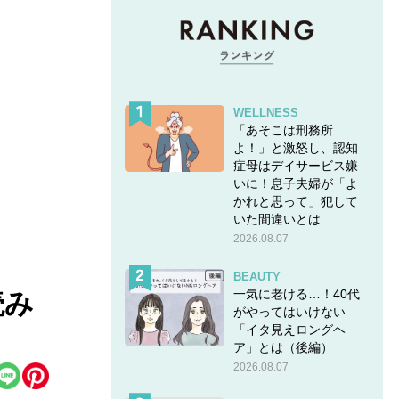
WELLNESS
「あそこは刑務所
よ！」と激怒し、認知
症母はデイサービス嫌
いに！息子夫婦が「よ
かれと思って」犯して
いた間違いとは
2026.08.07
BEAUTY
一気に老ける…！40代
読み
がやってはいけない
「イタ見えロングヘ
ア」とは（後編）
2026.08.07