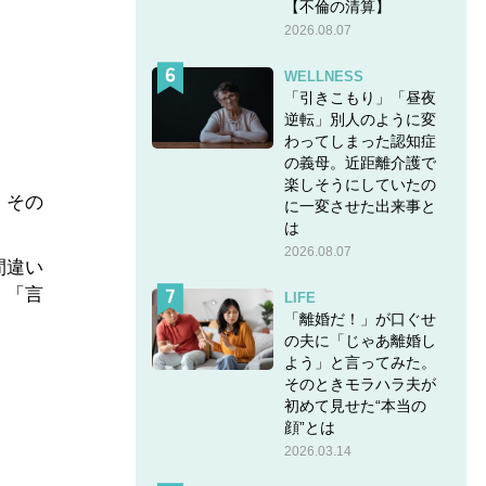
【不倫の清算】
2026.08.07
WELLNESS
「引きこもり」「昼夜
逆転」別人のように変
わってしまった認知症
の義母。近距離介護で
楽しそうにしていたの
。その
に一変させた出来事と
は
2026.08.07
間違い
」「言
LIFE
「離婚だ！」が口ぐせ
の夫に「じゃあ離婚し
よう」と言ってみた。
そのときモラハラ夫が
初めて見せた“本当の
顔”とは
2026.03.14