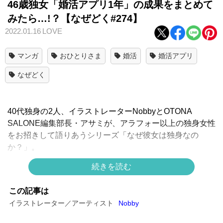
46歳独女「婚活アプリ1年」の成果をまとめて
みたら…!？【なぜどく#274】
2022.01.16
LOVE
マンガ
おひとりさま
婚活
婚活アプリ
なぜどく
40代独身の2人、イラストレーターNobbyとOTONA
SALONE編集部長・アサミが、アラフォー以上の独身女性
をお招きして語りあうシリーズ「なぜ彼女は独身なの
か？」。
過去の恋愛や結婚、婚活バナシを根掘り葉掘り聞くこと
続きを読む
で、女性たちがいま「独身という選択」をしている理由を
探ってまいります。
この記事は
イラストレーター／アーティスト
Nobby