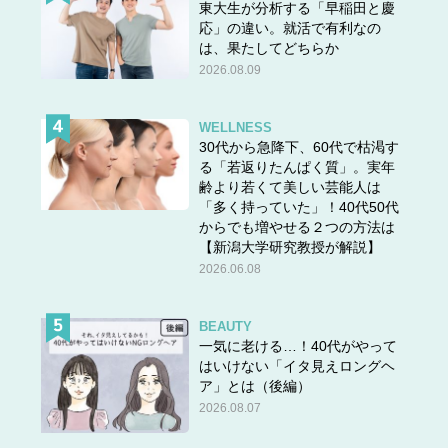
東大生が分析する「早稲田と慶
応」の違い。就活で有利なの
は、果たしてどちらか
2026.08.09
WELLNESS
30代から急降下、60代で枯渇す
る「若返りたんぱく質」。実年
齢より若くて美しい芸能人は
「多く持っていた」！40代50代
からでも増やせる２つの方法は
【新潟大学研究教授が解説】
2026.06.08
BEAUTY
一気に老ける…！40代がやって
はいけない「イタ見えロングヘ
ア」とは（後編）
2026.08.07