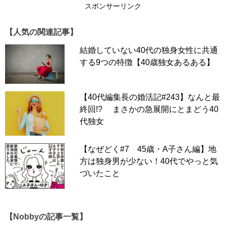
スポンサーリンク
【人気の関連記事】
結婚していない40代の独身女性に共通
する9つの特徴【40歳独女あるある】
【40代編集長の婚活記#243】なんと最
終回!? まさかの急展開にとまどう40
代独女
【なぜどく#7 45歳・A子さん編】地
「なぜどく」記事一覧はコチラ
方は独身男が少ない！40代でやっと気
づいたこと
スポンサーリンク
【なぜ彼女は独身なのか？#274
・花澤さん編】
【Nobbyの記事一覧】