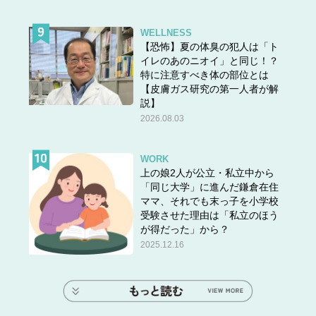
WELLNESS
【恐怖】夏の体臭の犯人は「ト
イレのあのニオイ」と同じ！？
特に注意すべき体の部位とは
【皮膚ガス研究の第一人者が解
説】
2026.08.03
WORK
上の娘2人が公立・私立中から
「同じ大学」に進んだ鎌倉在住
ママ、それでも末っ子を小学校
受験させた理由は「私立のほう
が得だった」から？
2025.12.16