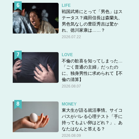
スポンサーリンク
LIFE
戦国武将にとって「男色」はス
テータス？織田信長は森蘭丸、
【次ページ】
46歳独女、恋活アプリ1年で次々と彼氏が
男色気なしの豊臣秀吉は驚か
できたってよ! 恋に年齢は関係ない！
れ、徳川家康は……？
2026.07.22
LOVE
不倫の歓喜を知ってしまった…
次のページへ >>
「ごく普通の主婦」だったの
に、独身男性に求められて【不
倫の清算】
1
2
2026.08.07
MONEY
東大生が語る就活事情。サイコ
パスがバレる心理テスト「手に
持ってもよい卵はどれ？」、あ
なたはなんと答える？
2026.08.09