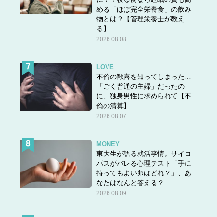
める「ほぼ完全栄養食」の飲み
物とは？【管理栄養士が教え
る】
2026.08.08
LOVE
不倫の歓喜を知ってしまった…
「ごく普通の主婦」だったの
に、独身男性に求められて【不
倫の清算】
2026.08.07
MONEY
東大生が語る就活事情。サイコ
パスがバレる心理テスト「手に
持ってもよい卵はどれ？」、あ
なたはなんと答える？
2026.08.09