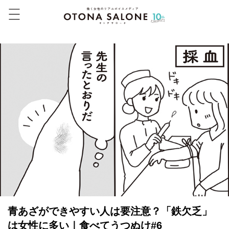
青あざができやすい人は要注意？「鉄欠乏」
は女性に多い｜食べてうつぬけ#6