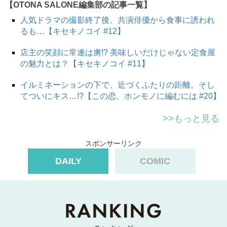
【OTONA SALONE編集部の記事一覧】
人気ドラマの撮影終了後、共演俳優から食事に誘われ
るも…【キセキノコイ #12】
スポンサーリンク
店主の笑顔に常連は虜!? 美味しいだけじゃない定食屋
の魅力とは？【キセキノコイ #11】
イルミネーションの下で、近づくふたりの距離。そし
てついにキス…!?【この恋、ホンモノに編むには #20】
>>もっと見る
スポンサーリンク
DAILY
COMIC