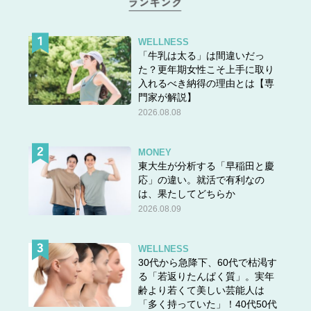
WELLNESS
「牛乳は太る」は間違いだっ
た？更年期女性こそ上手に取り
入れるべき納得の理由とは【専
門家が解説】
2026.08.08
MONEY
東大生が分析する「早稲田と慶
応」の違い。就活で有利なの
は、果たしてどちらか
2026.08.09
スポンサーリンク
WELLNESS
＞＞
次の話
(1/17 21:30更新）
30代から急降下、60代で枯渇す
る「若返りたんぱく質」。実年
＜＜
前の話
齢より若くて美しい芸能人は
「多く持っていた」！40代50代
『マンガでわかる ココロの不調回復 食べてうつぬけ
』