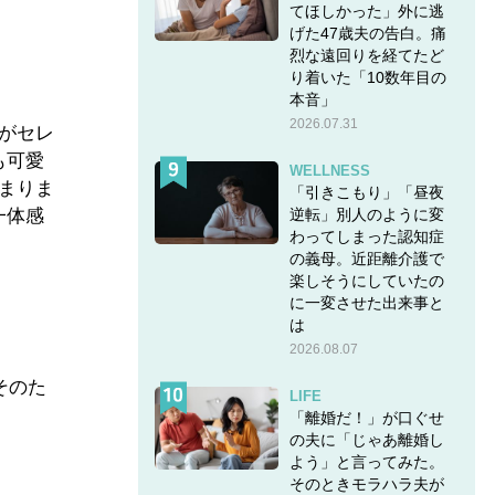
てほしかった」外に逃
げた47歳夫の告白。痛
烈な遠回りを経てたど
り着いた「10数年目の
本音」
2026.07.31
がセレ
も可愛
WELLNESS
まりま
「引きこもり」「昼夜
一体感
逆転」別人のように変
わってしまった認知症
の義母。近距離介護で
楽しそうにしていたの
に一変させた出来事と
は
2026.08.07
そのた
LIFE
「離婚だ！」が口ぐせ
の夫に「じゃあ離婚し
よう」と言ってみた。
そのときモラハラ夫が