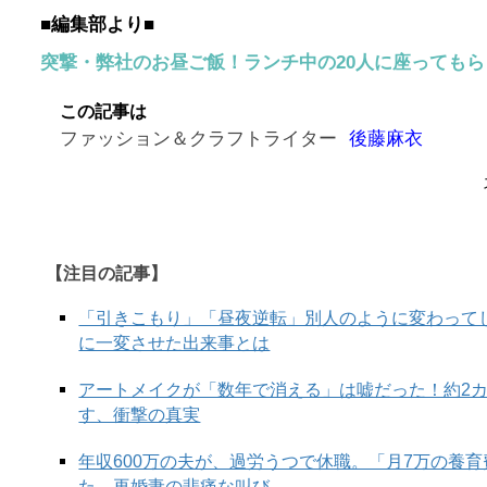
■編集部より■
突撃・弊社のお昼ご飯！ランチ中の20人に座っても
この記事は
ファッション＆クラフトライター
後藤麻衣
【注目の記事】
「引きこもり」「昼夜逆転」別人のように変わって
に一変させた出来事とは
アートメイクが「数年で消える」は嘘だった！約2
す、衝撃の真実
年収600万の夫が、過労うつで休職。「月7万の養
た、再婚妻の悲痛な叫び