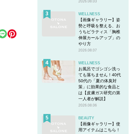
2026.08.03
カ
WELLNESS
【画像ギャラリー】姿
勢と呼吸を整える、お
うちピラティス「胸椎
伸展カールアップ」の
やり方
2026.08.07
WELLNESS
お風呂でゴシゴシ洗っ
ても落ちません！40代
50代の「夏の体臭対
策」に効果的な食品と
は【皮膚ガス研究の第
一人者が解説】
2026.08.06
BEAUTY
【画像ギャラリー】使
用アイテムはこちら！