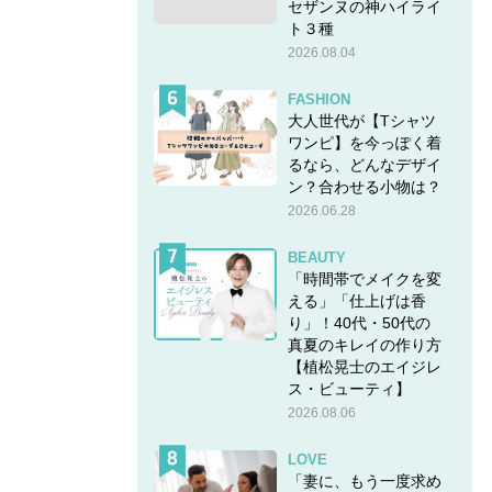
セザンヌの神ハイライ
ト３種
2026.08.04
FASHION
大人世代が【Tシャツ
ワンピ】を今っぽく着
るなら、どんなデザイ
ン？合わせる小物は？
2026.06.28
BEAUTY
「時間帯でメイクを変
える」「仕上げは香
り」！40代・50代の
真夏のキレイの作り方
【植松晃士のエイジレ
ス・ビューティ】
2026.08.06
LOVE
「妻に、もう一度求め