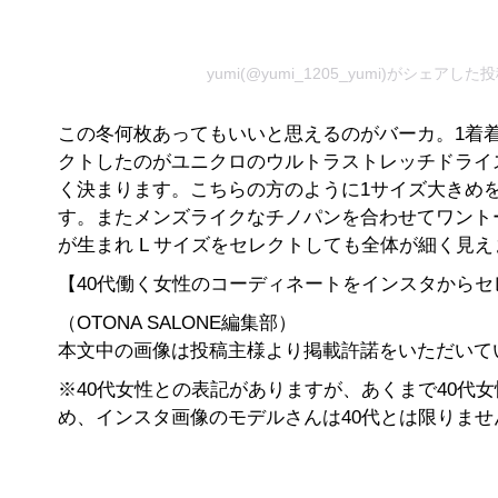
yumi(@yumi_1205_yumi)がシェアした
この冬何枚あってもいいと思えるのがバーカ。1着
クトしたのがユニクロのウルトラストレッチドライ
く決まります。こちらの方のように1サイズ大きめ
す。またメンズライクなチノパンを合わせてワント
が生まれ L サイズをセレクトしても全体が細く見え
【40代働く女性のコーディネートをインスタから
（OTONA SALONE編集部）
本文中の画像は投稿主様より掲載許諾をいただいて
※40代女性との表記がありますが、あくまで40代
め、インスタ画像のモデルさんは40代とは限りませ