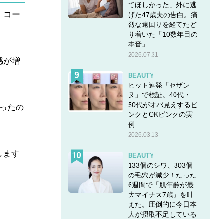
てほしかった」外に逃
、コー
げた47歳夫の告白。痛
烈な遠回りを経てたど
り着いた「10数年目の
本音」
2026.07.31
感が増
BEAUTY
ヒット連発「セザン
ヌ」で検証。40代・
50代がオバ見えするピ
ったの
ンクとOKピンクの実
例
2026.03.13
します
BEAUTY
133個のシワ、303個
の毛穴が減少！たった
6週間で「肌年齢が最
大マイナス7歳」を叶
えた。圧倒的に今日本
人が摂取不足している