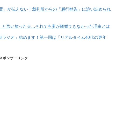
育費」が払えない！裁判所からの「履行勧告」に追い詰められ
」と言い放った夫…それでも妻が離婚できなかった理由とは
年期ラジオ」始めます！第一回は「リアルタイム40代の更年
スポンサーリンク