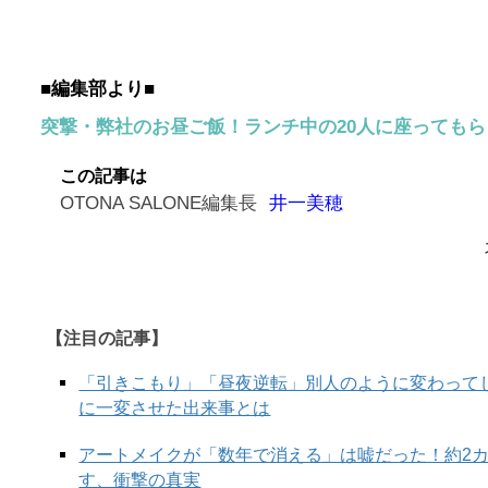
■編集部より■
突撃・弊社のお昼ご飯！ランチ中の20人に座っても
この記事は
OTONA SALONE編集長
井一美穂
【注目の記事】
「引きこもり」「昼夜逆転」別人のように変わって
に一変させた出来事とは
アートメイクが「数年で消える」は嘘だった！約2
す、衝撃の真実