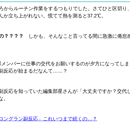
ごろからルーチン作業をするつもりでした。さてひと区切り
か立ち上がれない。慌てて熱を測ると37.2℃。
るの？？？？
しかも、そんなこと言ってる間に急激に倦怠
部メンバーに仕事の交代をお願いするのが夕方になってしま
副反応が始まるだなんて……？
副反応を知っていた編集部星さんが「大丈夫ですか？交代
な。
ロングラン副反応」これいつまで続くの…？