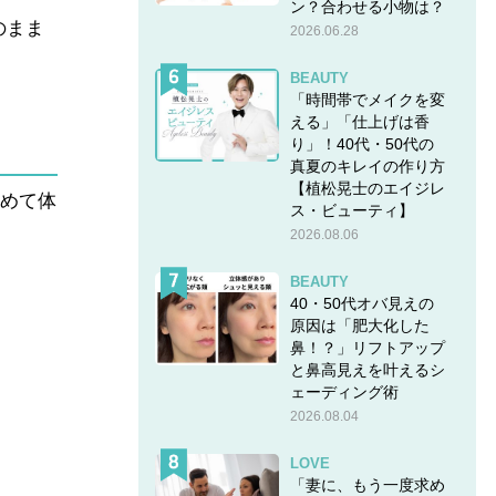
ン？合わせる小物は？
のまま
2026.06.28
BEAUTY
「時間帯でメイクを変
える」「仕上げは香
り」！40代・50代の
真夏のキレイの作り方
【植松晃士のエイジレ
とめて体
ス・ビューティ】
2026.08.06
BEAUTY
40・50代オバ見えの
原因は「肥大化した
鼻！？」リフトアップ
と鼻高見えを叶えるシ
ェーディング術
2026.08.04
LOVE
「妻に、もう一度求め