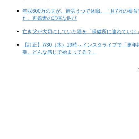
年収600万の夫が、過労うつで休職。「月7万の養
た、再婚妻の悲痛な叫び
亡き父が大切にしていた猫を「保健所に連れていけ
【訂正】7/30（木）19時～インスタライブで「更
期、どんな感じで始まってる？」