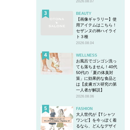
2026.08.07
BEAUTY
【画像ギャラリー】使
用アイテムはこちら！
セザンヌの神ハイライ
ト３種
2026.08.04
WELLNESS
お風呂でゴシゴシ洗っ
ても落ちません！40代
50代の「夏の体臭対
策」に効果的な食品と
は【皮膚ガス研究の第
一人者が解説】
2026.08.06
FASHION
大人世代が【Tシャツ
ワンピ】を今っぽく着
るなら、どんなデザイ