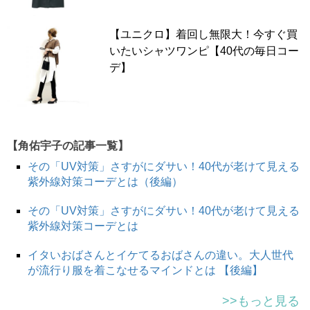
ワンピースでも膝丈だと急に少し前の古臭いワンピースと
いうイメージに。膝丈の場合、丈の長さも中途半端なため
【ユニクロ】着回し無限大！今すぐ買
デニムやスカートなどで重ね着してもバランスが悪くなり
いたいシャツワンピ【40代の毎日コー
ます。
デ】
また、裾のシルエットにも注目。裾が丸みを帯びているコ
クーンシルエットは5年以上前によく見かけたニットワン
ピースです。今げん材は、ストレートシルエットもしくは
【角佑宇子の記事一覧】
Aラインシルエットが多いので、コクーンシルエットが少
その「UV対策」さすがにダサい！40代が老けて見える
し古い印象にもなりかねません。ぜひ該当しそうなワンピ
紫外線対策コーデとは（後編）
ースがご自宅に眠っていればこの春サヨナラを。
その「UV対策」さすがにダサい！40代が老けて見える
紫外線対策コーデとは
一部シースルー素材の冬ワンピ
イタいおばさんとイケてるおばさんの違い。大人世代
が流行り服を着こなせるマインドとは 【後編】
>>もっと見る