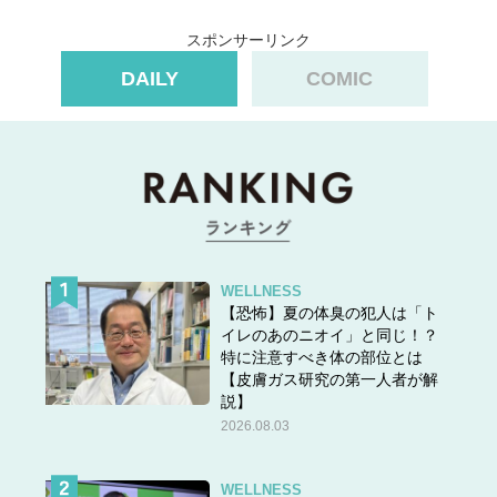
スポンサーリンク
DAILY
COMIC
WELLNESS
【恐怖】夏の体臭の犯人は「ト
もう一つ、さよならしてもOKな冬ワンピース。それが肩
イレのあのニオイ」と同じ！？
などの一部にシースルー素材が使われた冬ワンピース。冬
特に注意すべき体の部位とは
【皮膚ガス研究の第一人者が解
のワンピースは素材が厚く重ためなので、部分的に軽やか
説】
さを感じるシースルーデザインが加わると重たい印象がな
2026.08.03
くなるので、とても人気のデザインでした。また、なんと
いっても肩やデコルテのみシースルーで肌見せしているの
で、当時はデート服としてもウケの良いアイテムだったの
WELLNESS