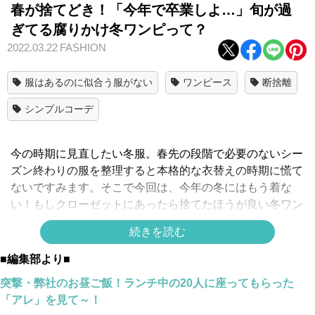
春が捨てどき！「今年で卒業しよ…」旬が過
ぎてる腐りかけ冬ワンピって？
2022.03.22
FASHION
服はあるのに似合う服がない
ワンピース
断捨離
シンプルコーデ
今の時期に見直したい冬服。春先の段階で必要のないシー
ズン終わりの服を整理すると本格的な衣替えの時期に慌て
ないですみます。そこで今回は、今年の冬にはもう着な
い！もしクローゼットにあったら捨てたほうが良い冬ワン
ピの特徴をご紹介します。
続きを読む
■編集部より■
膝丈のIラインニットワンピース
突撃・弊社のお昼ご飯！ランチ中の20人に座ってもらった
「アレ」を見て～！