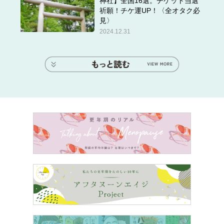
神社】全国16選。チケット当選
祈願！チケ運UP！〈全オタク必
見〉
2024.12.31