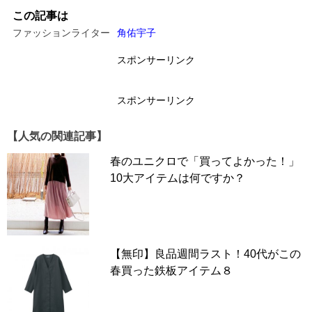
この記事は
ファッションライター
角佑宇子
スポンサーリンク
スポンサーリンク
【人気の関連記事】
春のユニクロで「買ってよかった！」
10大アイテムは何ですか？
Iラインのニットワンピースは長らく定番の座に鎮座して
いる王道冬ワンピ。もちろん2021年から2022年の真冬シ
【無印】良品週間ラスト！40代がこの
ーズンにもIラインニットワンピースは支持されていまし
春買った鉄板アイテム８
た。しかし、問題は丈感。とくにここ数年は足首に近いほ
どのロング丈が基本です。そのため、同じIラインニット