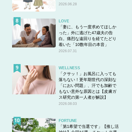
2026.06.28
LOVE
「妻に、もう一度求めてほしか
った」外に逃げた47歳夫の告
白。痛烈な遠回りを経てたどり
着いた「10数年目の本音」
2026.07.31
WELLNESS
「クサッ！」お風呂に入っても
落ちない！更年期世代の深刻な
「におい問題」、汗でも加齢で
もない意外な原因とは【皮膚ガ
ス研究の第一人者が解説】
2026.08.03
FORTUNE
「第1希望で当選です」【推し活