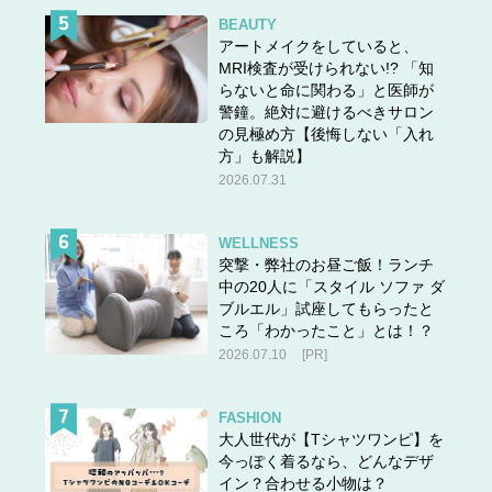
BEAUTY
衣替えの日に重い腰をあげて一気に整理整頓も良いです
アートメイクをしていると、
が、あまりにも服の整理がおろそかになっていると一日で
MRI検査が受けられない!? 「知
終わらないほど量を分別しないとけなくなります。そうな
らないと命に関わる」と医師が
らないためにも毎月、とくにシーズン終わりはもう着ない
警鐘。絶対に避けるべきサロン
の見極め方【後悔しない「入れ
であろう服を数着ずつ見直しをかけていきましょう。する
方」も解説】
と、いざ衣替えの日が着ても楽々と入れ替えができるは
2026.07.31
ず。今回はぜひ冬ワンピースをチェックしてみてください
ね。
WELLNESS
突撃・弊社のお昼ご飯！ランチ
中の20人に「スタイル ソファ ダ
ブルエル」試座してもらったと
ころ「わかったこと」とは！？
2026.07.10
[PR]
FASHION
大人世代が【Tシャツワンピ】を
今っぽく着るなら、どんなデザ
イン？合わせる小物は？