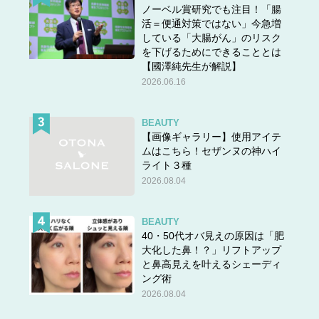
ノーベル賞研究でも注目！「腸
です。
活＝便通対策ではない」今急増
している「大腸がん」のリスク
を下げるためにできることとは
もちろん、今現在もこうした異素材MIXデザインのワンピ
【國澤純先生が解説】
ースはありますが、肩の肌見せデザインではなくパフスリ
2026.06.16
ーブにシースルーが使われるなどデザインの特徴が以前の
ワンピースとは違います。そのため、肩の透け感を強調し
BEAUTY
たデザインのワンピースは何となく「昔よく見かけたワン
【画像ギャラリー】使用アイテ
ピース」という印象を受けやすいのでこちらもそろそろ卒
ムはこちら！セザンヌの神ハイ
業を。
ライト３種
2026.08.04
また、40代の大人女性はできるだけシンプルかつシルエッ
トが美しく見える冬ワンピースを選ぶほうが洗練見えしま
す。あまりデザインが凝ったもの、レースやシースルーを
BEAUTY
40・50代オバ見えの原因は「肥
多用したものは一転して痛見えしやすいので、甘めデザイ
大化した鼻！？」リフトアップ
ンがお好きな方ほど取り入れ方に注意をしましょう。
と鼻高見えを叶えるシェーディ
ング術
2026.08.04
毎月数着ずつ必要のない服を捨てる