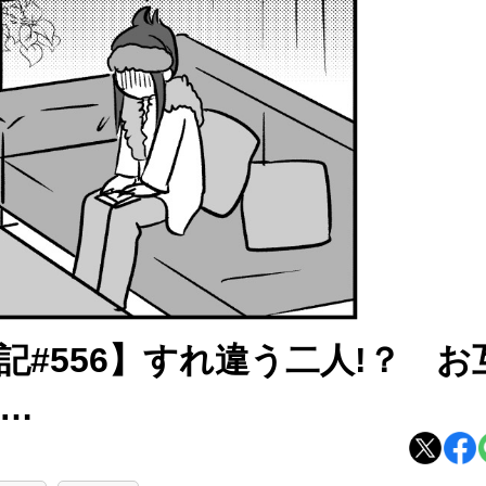
記#556】すれ違う二人!？ お
…