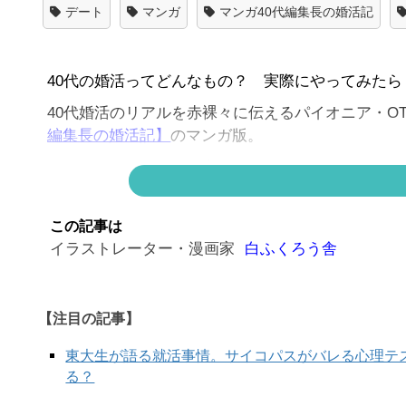
デート
マンガ
マンガ40代編集長の婚活記
40代の婚活ってどんなもの？ 実際にやってみたら
40代婚活のリアルを赤裸々に伝えるパイオニア・OT
編集長の婚活記】
のマンガ版。
マンガ版の現在は、仕事（？）で知り合ったジェン
連続でお届け！
この記事は
イラストレーター・漫画家
白ふくろう舎
【注目の記事】
東大生が語る就活事情。サイコパスがバレる心理テ
る？