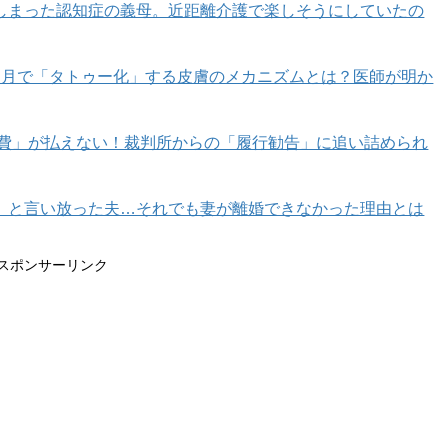
しまった認知症の義母。近距離介護で楽しそうにしていたの
カ月で「タトゥー化」する皮膚のメカニズムとは？医師が明か
育費」が払えない！裁判所からの「履行勧告」に追い詰められ
記事一覧はコチラ
」と言い放った夫…それでも妻が離婚できなかった理由とは
0代編集長の婚活記#556】
スポンサーリンク