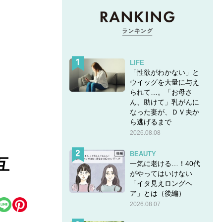
LIFE
「性欲がわかない」と
ウイッグを大量に与え
られて…。「お母さ
ん、助けて」乳がんに
なった妻が、ＤＶ夫か
ら逃げるまで
2026.08.08
BEAUTY
互
一気に老ける…！40代
がやってはいけない
「イタ見えロングヘ
ア」とは（後編）
2026.08.07