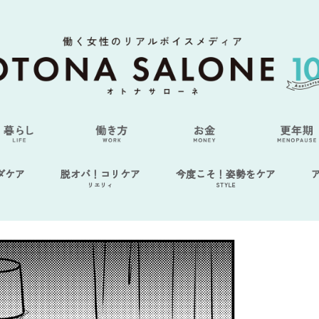
ダケア
脱オバ！コリケア
今度こそ！姿勢をケア
リエリィ
STYLE