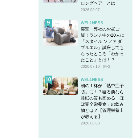
ロングヘア」とは
2026.08.07
WELLNESS
突撃・弊社のお昼ご
飯！ランチ中の20人に
「スタイル ソファ ダ
ブルエル」試座しても
らったところ「わかっ
たこと」とは！？
2026.07.10
[PR]
WELLNESS
朝の１杯が「熱中症予
防」に！？寝る前なら
睡眠の質も高める「ほ
ぼ完全栄養食」の飲み
物とは？【管理栄養士
が教える】
2026.08.08