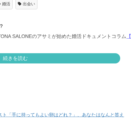
婚活
出会い
？
ONA SALONEのアサミが始めた婚活ドキュメントコラム
【
トルさん（49歳・アーティスト・バツイチ）との婚活の模
続きを読む
スト「手に持ってもよい卵はどれ？」、あなたはなんと答え