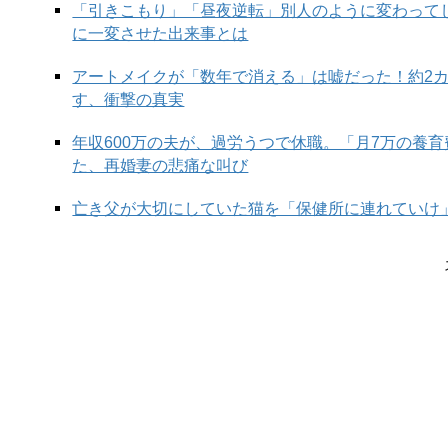
「引きこもり」「昼夜逆転」別人のように変わって
に一変させた出来事とは
アートメイクが「数年で消える」は嘘だった！約2
す、衝撃の真実
年収600万の夫が、過労うつで休職。「月7万の養
た、再婚妻の悲痛な叫び
亡き父が大切にしていた猫を「保健所に連れていけ
【マンガ4