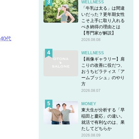
WELLNESS
「牛乳は太る」は間違
いだった？更年期女性
こそ上手に取り入れる
べき納得の理由とは
【専門家が解説】
40代
2026.08.08
WELLNESS
様を3話
【画像ギャラリー】肩
こりの改善に役だつ、
おうちピラティス「ア
ームプッシュ」のやり
方
2026.08.07
MONEY
東大生が分析する「早
稲田と慶応」の違い。
就活で有利なのは、果
たしてどちらか
2026.08.09