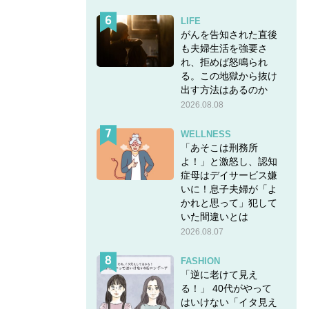
LIFE
がんを告知された直後
も夫婦生活を強要さ
れ、拒めば怒鳴られ
る。この地獄から抜け
出す方法はあるのか
2026.08.08
WELLNESS
「あそこは刑務所
よ！」と激怒し、認知
症母はデイサービス嫌
いに！息子夫婦が「よ
かれと思って」犯して
いた間違いとは
2026.08.07
FASHION
「逆に老けて見え
る！」 40代がやって
はいけない「イタ見え