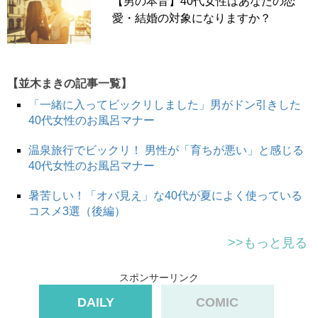
【男の本音】40代女性はあなたの恋
た服で登場し、平然としているんですよね。
愛・結婚の対象になりますか？
彼女の仕事場が、家の近くに変わったせいもあるのかもし
れないけれど、会うたびにオバサンっぽさが増している感
じです。
【並木まきの記事一覧】
部屋着を着ている彼女は嫌いではありませんが、繁華街に
行くときには、それ相応の格好をしてきてほしいのにな
「一緒に入ってビックリしました」男がドン引きした
ぁ」（44歳男性／スポーツジム勤務）
40代女性のお風呂マナー
温泉旅行でビックリ！ 男性が「育ちが悪い」と感じる
40代女性のお風呂マナー
交際して日が浅いうちにはオシャレに意識を向けていて
も、慣れてくると「なんでもいいかな」になるのは、女性
暑苦しい！「オバ見え」な40代が夏によく使っている
ならお心当たりのある人も多いはず。
コスメ3選（後編）
しかし、外でデートをする日には、オシャレをして出てき
>>もっと見る
てほしいのも男性のホンネなのは間違いないのかも。
スポンサーリンク
昔と体系が変わらず、物持ちがいいからといってコレは
DAILY
COMIC
NG