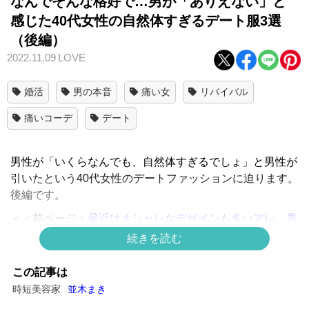
なんでそんな格好で…男が「ありえない」と
感じた40代女性の自然体すぎるデート服3選
（後編）
2022.11.09
LOVE
婚活
男の本音
痛い女
リバイバル
痛いコーデ
デート
男性が「いくらなんでも、自然体すぎるでしょ」と男性が
引いたという40代女性のデートファッションに迫ります。
後編です。
＜＜前ページ：
最近はオシャレなデザインも多いアレ、男
性から見るとやはり不評のようです
続きを読む
うっかり「自然体すぎるオバサン」2：普段着にし
この記事は
か見えない服で繁華街にお出かけ
時短美容家
並木まき