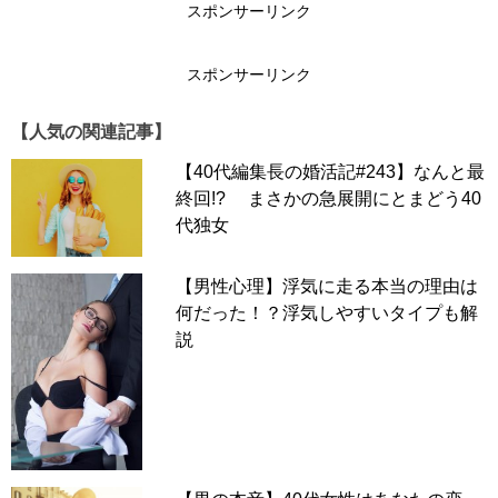
スポンサーリンク
スポンサーリンク
【人気の関連記事】
【40代編集長の婚活記#243】なんと最
終回!? まさかの急展開にとまどう40
代独女
【男性心理】浮気に走る本当の理由は
何だった！？浮気しやすいタイプも解
説
「付き合って1年になる彼女（48歳）が、最近どこへ行く
にも、“スーパーに買い物に行く主婦”みたいな服装になっ
てきて、ちょっと気になっています。
最初のうちは、もうちょっと気を使ってくれていたように
思うんですが、最近ではどこで待ち合わせしても、着古し