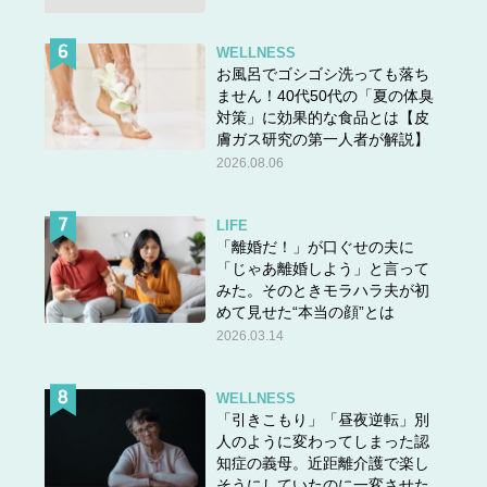
WELLNESS
お風呂でゴシゴシ洗っても落ち
ません！40代50代の「夏の体臭
対策」に効果的な食品とは【皮
膚ガス研究の第一人者が解説】
2026.08.06
LIFE
「離婚だ！」が口ぐせの夫に
「じゃあ離婚しよう」と言って
みた。そのときモラハラ夫が初
めて見せた“本当の顔”とは
2026.03.14
WELLNESS
「引きこもり」「昼夜逆転」別
人のように変わってしまった認
知症の義母。近距離介護で楽し
そうにしていたのに一変させた