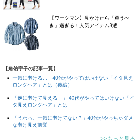
【ワークマン】見かけたら「買うべ
き」過ぎる！人気アイテム8選
ストール・マフラーは幅や長さといったサイズによって出
来る巻き方のアレンジが変わります。単純に長さが足りな
いとシンプルな巻き方しかできないので、さまざまなアレ
ンジを楽しみたい方は長さが2m近くあるサイズを選びま
しょう。それと同時に大事なのが幅です。長さがあっても
【角佑宇子の記事一覧】
幅が狭ければストールを巻いても適切なボリュームが生ま
れません。
一気に老ける…！40代がやってはいけない「イタ見え
ロングヘア」とは（後編）
そういった点を鑑みて選ぶべきベストなサイズは幅が
70cm×長さが190cmの大判タイプでしょうか。ただ、ニッ
「逆に老けて見える！」 40代がやってはいけない「イ
トなど厚みがあるものは複雑な巻き方アレンジには不向き
タ見えロングヘア」とは
なので、厚すぎずかといって生地が透けるほど薄すぎない
「うわっ、一気に老けてない？」40代がやっちゃダメ
ものが良いでしょう。
な老け見え前髪
>>もっと見る