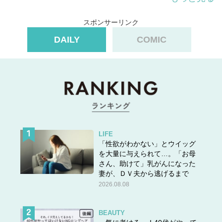
マフラーはニット素材・幅30cm×長さ170cmが◎
スポンサーリンク
DAILY
COMIC
LIFE
「性欲がわかない」とウイッグ
を大量に与えられて…。「お母
さん、助けて」乳がんになった
妻が、ＤＶ夫から逃げるまで
2026.08.08
ストールとあわせて持っておくと便利なのがマフラー。マ
フラーはストールに比べると幅が狭く、首元にコンパクト
BEAUTY