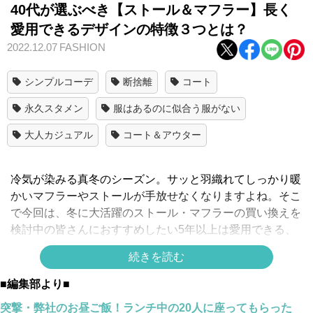
40代が選ぶべき【ストール＆マフラー】長く
愛用できるデザインの特徴３つとは？
2022.12.07
FASHION
シンプルコーデ
断捨離
コート
永久スタメン
服はあるのに似合う服がない
大人カジュアル
コート＆アウター
冷気が染みる真冬のシーズン。サッと羽織れてしっかり暖
かいマフラーやストールが手放せなくなりますよね。そこ
で今回は、冬に大活躍のストール・マフラーの買い換えを
検討中の皆さんにおすすめしたい5年以上は愛用できる、
いま選ぶべきベーシックなデザインの特徴をご紹介しま
続きを読む
す。
■編集部より■
突撃・弊社のお昼ご飯！ランチ中の20人に座ってもらった
◆こちらの記事も読まれています