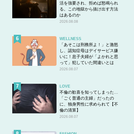
活を強要され、拒めば怒鳴られ
る。この地獄から抜け出す方法
はあるのか
化繊マフラーは毛羽立ち・ピリングに注意！
2026.08.08
3000円以下の手頃な価格のマフラーやストールの多くは
ポリエステル、アクリルといった化学繊維素材のもので
WELLNESS
「あそこは刑務所よ！」と激怒
す。素材が悪いわけではないのですが、化学繊維素材はど
し、認知症母はデイサービス嫌
うしても静電気を引き起こしやすく、毛羽立ちや毛玉がで
いに！息子夫婦が「よかれと思
きやすいため使用後のブラッシングや保管方法のケアをし
って」犯していた間違いとは
ないと数回の使用で傷んでしまいます。長く使うことを全
2026.08.07
体にするのでしたら、ウール・カシミヤ混のもの、もしく
はウォッシャブル機能のついたものを選ぶと良いでしょ
LOVE
う。ぜひアイテム購入の参考にしてみてくださいね。
不倫の歓喜を知ってしまった…
「ごく普通の主婦」だったの
に、独身男性に求められて【不
倫の清算】
2026.08.07
FASHION