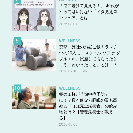
「逆に老けて見える！」 40代が
やってはいけない「イタ見えロ
ングヘア」とは
2026.08.07
WELLNESS
突撃・弊社のお昼ご飯！ランチ
中の20人に「スタイル ソファ ダ
ブルエル」試座してもらったと
ころ「わかったこと」とは！？
2026.07.10
[PR]
WELLNESS
朝の１杯が「熱中症予防」
に！？寝る前なら睡眠の質も高
める「ほぼ完全栄養食」の飲み
物とは？【管理栄養士が教え
る】
2026.08.08