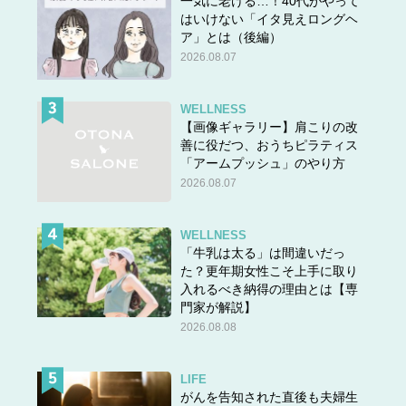
一気に老ける…！40代がやって
におさまる大きさがベストなサイズです。ストールは首元
はいけない「イタ見えロングヘ
にボリュームを出したり、ケープのように体に羽織ったり
ア」とは（後編）
してアレンジ力次第で見栄えが大きく変化しますが、マフ
2026.08.07
ラーはストールのようなアレンジ力がありません。その代
わり、どんなアウターにも合わせやすくコンパクトにおさ
WELLNESS
まる。無駄がないシンプルな着こなしに映えるといった魅
【画像ギャラリー】肩こりの改
力があります。
善に役だつ、おうちピラティス
そんなマフラーですが、幅や長さが10cm程度違うだけで
「アームプッシュ」のやり方
2026.08.07
アレンジ力が狭まってしまうので幅×長さ選びには注意が
必要です。個人的におすすめのサイズはコンパクトながら
も色々な巻き方が楽しめる幅が30cm台×長さが170cm台の
WELLNESS
マフラー。幅が30cm未満、長さが160cm未満だとアレン
「牛乳は太る」は間違いだっ
た？更年期女性こそ上手に取り
ジ不向きなサイズになるので気をつけて。
入れるべき納得の理由とは【専
素材は定番のウール・カシミヤなどなめらかな質感のもの
門家が解説】
も良いですが、ざっくりとしたニット素材もOK。サイズ
2026.08.08
がコンパクトなぶん、厚みのある素材で首にボリュームを
持たせるとシンプルな巻き方でもおしゃれに見えやすいで
LIFE
す。
がんを告知された直後も夫婦生