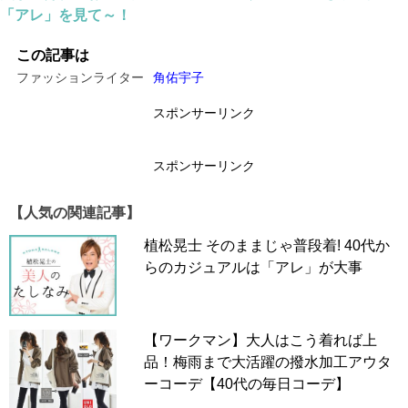
「アレ」を見て～！
▶▶
絶対に捨てないで！10年以上愛用できる【冬アウタ
ー】永遠の定番２選
この記事は
ファッションライター
角佑宇子
スポンサーリンク
ストールはほどよい厚みと幅70cm×長さ190cmが
ベスト
スポンサーリンク
【人気の関連記事】
植松晃士 そのままじゃ普段着! 40代か
らのカジュアルは「アレ」が大事
【ワークマン】大人はこう着れば上
品！梅雨まで大活躍の撥水加工アウタ
ーコーデ【40代の毎日コーデ】