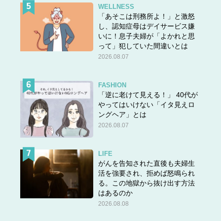
WELLNESS
「あそこは刑務所よ！」と激怒
し、認知症母はデイサービス嫌
いに！息子夫婦が「よかれと思
って」犯していた間違いとは
2026.08.07
FASHION
「逆に老けて見える！」 40代が
やってはいけない「イタ見えロ
ングヘア」とは
2026.08.07
LIFE
がんを告知された直後も夫婦生
活を強要され、拒めば怒鳴られ
る。この地獄から抜け出す方法
はあるのか
2026.08.08