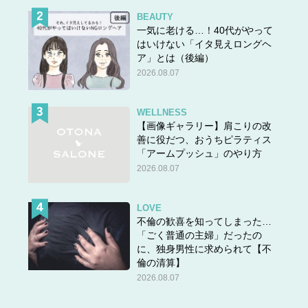
BEAUTY
一気に老ける…！40代がやって
はいけない「イタ見えロングヘ
ア」とは（後編）
2026.08.07
WELLNESS
【画像ギャラリー】肩こりの改
善に役だつ、おうちピラティス
「アームプッシュ」のやり方
2026.08.07
LOVE
不倫の歓喜を知ってしまった…
「ごく普通の主婦」だったの
に、独身男性に求められて【不
倫の清算】
2026.08.07