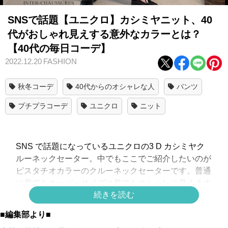
SNSで話題【ユニクロ】カシミヤニット、40
代がおしゃれ見えする意外なカラーとは？
【40代の毎日コーデ】
2022.12.20
FASHION
秋冬コーデ
40代からのオシャレな人
パンツ
プチプラコーデ
ユニクロ
ニット
SNS で話題になっているユニクロの3 D カシミヤク
ルーネックセーター。中でもここでご紹介したいのが
ピスタチオカラーのクルーネックセーターです。普通
に着てもオーバーサイズに着てもオシャレに見えます
続きを読む
が、こちらの方はインナーにトゥモローランドのブラ
ウスを着用。こうすることで重ね着風のデザインかと
■編集部より■
思うくらいしっくりくる重ね着の出来上がりです。パ