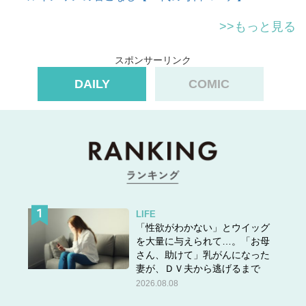
yuki(@yuki_5814m)がシェアした投稿
>>もっと見る
スポンサーリンク
DAILY
COMIC
【40代働く女性のコーディネートをインスタからセレク
ト、毎日ご紹介中！】
（OTONA SALONE編集部）
本文中の画像は投稿主様より掲載許諾をいただいていま
す。
※40代女性との表記がありますが、あくまで40代女性に
も似合うコーディネートを選択して掲載しています。その
LIFE
ため、インスタ画像のモデルさんは40代とは限りません。
「性欲がわかない」とウイッグ
を大量に与えられて…。「お母
さん、助けて」乳がんになった
妻が、ＤＶ夫から逃げるまで
2026.08.08