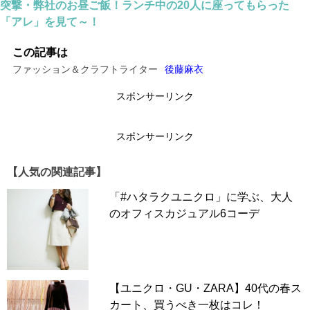
突撃・弊社のお昼ご飯！ランチ中の20人に座ってもらった
ンツもユニクロのスマートアンクルパンツ。プチプラ
「アレ」を見て～！
で着心地が良いものを上下合わせていますね。ブラウ
スの色や形でニットの表情も変わるので、これから一
この記事は
枚で着るのに飽きた方は挑戦してみてはいかがでしょ
ファッション＆クラフトライター
後藤麻衣
うか？
スポンサーリンク
◆こちらの記事も読まれています
▶▶
【ユニクロ×GU】ってマジ!? 40代が着たい高見えコ
スポンサーリンク
ーデ３つのコツとは
【人気の関連記事】
「#ハタラクユニクロ」に学ぶ、大人
のオフィスカジュアル6コーデ
【ユニクロ・GU・ZARA】40代の春ス
カート、買うべき一枚はコレ！