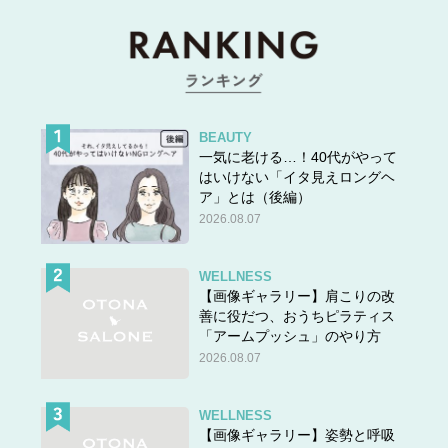
BEAUTY
一気に老ける…！40代がやって
はいけない「イタ見えロングヘ
ア」とは（後編）
2026.08.07
WELLNESS
【画像ギャラリー】肩こりの改
善に役だつ、おうちピラティス
『
アインが見た、碧い空。あなたの知らないベトナム技能
「アームプッシュ」のやり方
実習生の物語
』近藤秀将・著 1,980円（10％税込）／学
2026.08.07
而図書
この記事の執筆者、近藤秀将先生は広東科技学院 日本語
WELLNESS
学科日本社会文化研究所 客員教授。特定行政書士として
【画像ギャラリー】姿勢と呼吸