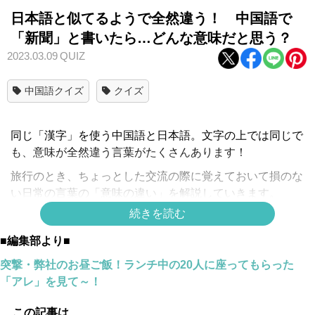
日本語と似てるようで全然違う！ 中国語で
「新聞」と書いたら…どんな意味だと思う？
2023.03.09
QUIZ
中国語クイズ
クイズ
同じ「漢字」を使う中国語と日本語。文字の上では同じで
も、意味が全然違う言葉がたくさんあります！
旅行のとき、ちょっとした交流の際に覚えておいて損のな
い日常の言葉の「意味の違い」を解説していきます。
続きを読む
日本語で「新聞」と言えば、日々の最新の出来事を伝えて
くれるメディアですが、中国語ではどういう意味なのでし
■編集部より■
ょう？
突撃・弊社のお昼ご飯！ランチ中の20人に座ってもらった
「アレ」を見て～！
答えは！
この記事は