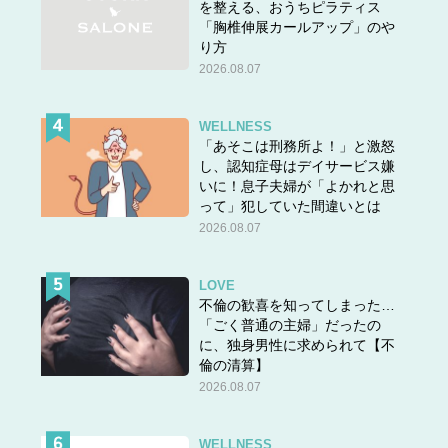
を整える、おうちピラティス
アジア圏出身者の入管実務等を行い、また社会学者として
「胸椎伸展カールアップ」のや
「移民」の研究をしています。そんな近藤先生がベトナム
り方
からの技能実習生の日常を描いたライトノベルが話題で
2026.08.07
す。日本で暮らす外国人に関心のある方への入門書に最
良、ぜひご覧ください。
WELLNESS
「あそこは刑務所よ！」と激怒
し、認知症母はデイサービス嫌
いに！息子夫婦が「よかれと思
って」犯していた間違いとは
2026.08.07
LOVE
不倫の歓喜を知ってしまった…
「ごく普通の主婦」だったの
に、独身男性に求められて【不
倫の清算】
2026.08.07
WELLNESS