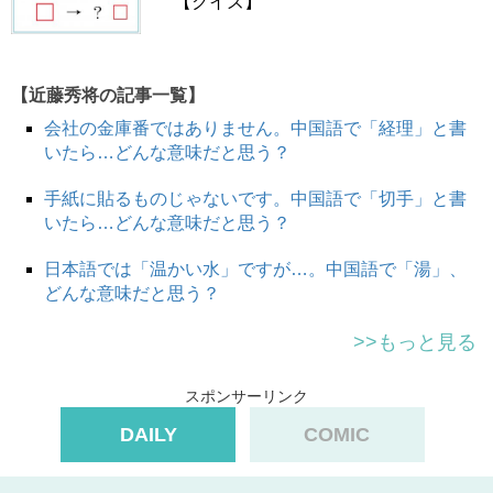
【クイズ】
コンテンツ（内容）です。
よく似ているからこそ、日本語と中国語で意味が違うこと
を気づきにくいこともあります。
【近藤秀将の記事一覧】
この場合、微妙に会話が成立することになります・・・。
会社の金庫番ではありません。中国語で「経理」と書
■用例
いたら…どんな意味だと思う？
报道新闻（新聞）。 ニュースを報道する。
手紙に貼るものじゃないです。中国語で「切手」と書
我的成功是新闻（新聞）。 私の活躍がニュースになる。
いたら…どんな意味だと思う？
日本語では「温かい水」ですが…。中国語で「湯」、
■読み方（ピンイン）
どんな意味だと思う？
xīn・wén
>>もっと見る
■発音の目安
スポンサーリンク
シン ウェン
DAILY
COMIC