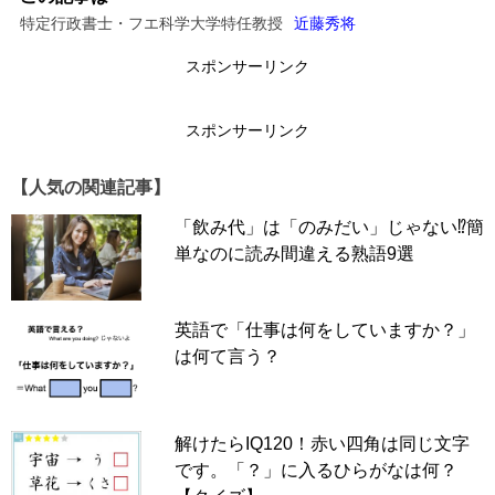
特定行政書士・フエ科学大学特任教授
近藤秀将
スポンサーリンク
スポンサーリンク
【人気の関連記事】
「飲み代」は「のみだい」じゃない⁉簡
単なのに読み間違える熟語9選
英語で「仕事は何をしていますか？」
は何て言う？
なんと！ 中国語では、「ニュース」となります。
解けたらIQ120！赤い四角は同じ文字
「新聞」と「ニュース」であれば、よく似ているようにも
です。「？」に入るひらがなは何？
思えますが、前者は、メディア（媒体）であり、後者は、