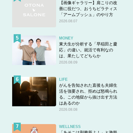
【画像ギャラリー】肩こりの改
善に役だつ、おうちピラティス
「アームプッシュ」のやり方
2026.08.07
MONEY
東大生が分析する「早稲田と慶
応」の違い。就活で有利なの
は、果たしてどちらか
2026.08.09
LIFE
がんを告知された直後も夫婦生
活を強要され、拒めば怒鳴られ
る。この地獄から抜け出す方法
はあるのか
2026.08.08
WELLNESS
「あそこは刑務所よ！」と激怒