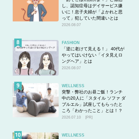
し、認知症母はデイサービス嫌
いに！息子夫婦が「よかれと思
って」犯していた間違いとは
2026.08.07
FASHION
「逆に老けて見える！」 40代が
やってはいけない「イタ見えロ
ングヘア」とは
2026.08.07
WELLNESS
突撃・弊社のお昼ご飯！ランチ
中の20人に「スタイル ソファ ダ
ブルエル」試座してもらったと
ころ「わかったこと」とは！？
2026.07.10
[PR]
WELLNESS