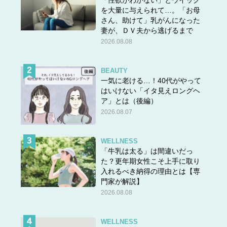
を大量に与えられて…。「お母
さん、助けて」乳がんになった
妻が、ＤＶ夫から逃げるまで
2026.08.08
BEAUTY
一気に老ける…！40代がやって
はいけない「イタ見えロングヘ
ア」とは（後編）
2026.08.07
WELLNESS
「牛乳は太る」は間違いだっ
た？更年期女性こそ上手に取り
入れるべき納得の理由とは【専
門家が解説】
2026.08.08
WELLNESS