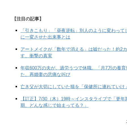
【注目の記事】
「引きこもり」「昼夜逆転」別人のように変わって
に一変させた出来事とは
アートメイクが「数年で消える」は嘘だった！約2
す、衝撃の真実
年収600万の夫が、過労うつで休職。「月7万の養
た、再婚妻の悲痛な叫び
亡き父が大切にしていた猫を「保健所に連れていけ
【訂正】7/30（木）19時～インスタライブで「更
期、どんな感じで始まってる？」
この投稿をInstagramで見る