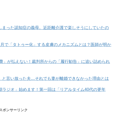
しまった認知症の義母。近距離介護で楽しそうにしていたの
カ月で「タトゥー化」する皮膚のメカニズムとは？医師が明か
育費」が払えない！裁判所からの「履行勧告」に追い詰められ
」と言い放った夫…それでも妻が離婚できなかった理由とは
年期ラジオ」始めます！第一回は「リアルタイム40代の更年
スポンサーリンク