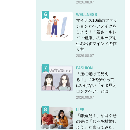
2026.08.07
WELLNESS
マイナス10歳のファッ
ションとヘアメイクを
しよう！「若さ・キレ
イ・健康」のループを
生み出すマインドの作
り方
2026.08.07
FASHION
「逆に老けて見え
る！」 40代がやって
はいけない「イタ見え
ロングヘア」とは
2026.08.07
LIFE
「離婚だ！」が口ぐせ
の夫に「じゃあ離婚し
よう」と言ってみた。