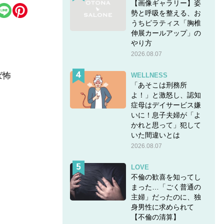
【画像ギャラリー】姿
勢と呼吸を整える、お
うちピラティス「胸椎
伸展カールアップ」の
やり方
2026.08.07
ば怖
WELLNESS
「あそこは刑務所
よ！」と激怒し、認知
症母はデイサービス嫌
いに！息子夫婦が「よ
かれと思って」犯して
いた間違いとは
すめ
2026.08.07
LOVE
不倫の歓喜を知ってし
まった…「ごく普通の
主婦」だったのに、独
GU
身男性に求められて
【不倫の清算】