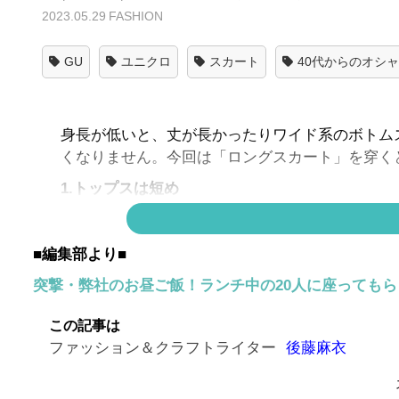
2023.05.29
FASHION
GU
ユニクロ
スカート
40代からのオシ
身長が低いと、丈が長かったりワイド系のボトム
くなりません。今回は「ロングスカート」を穿く
1.トップスは短め
2.トップスをウエストイン
低身長の方はロングスカートと合わせるときは全
■編集部より■
はマーメイドシルエットのくびれのあるタイプ。
突撃・弊社のお昼ご飯！ランチ中の20人に座っても
もっと読む▶▶
小柄さんがうれしいコーデの記事
この記事は
ファッション＆クラフトライター
後藤麻衣
こちらの方は短めカーディガンにマーメイドタイ
とのコーデが多めなのでマネしやすいですよ。ぜ