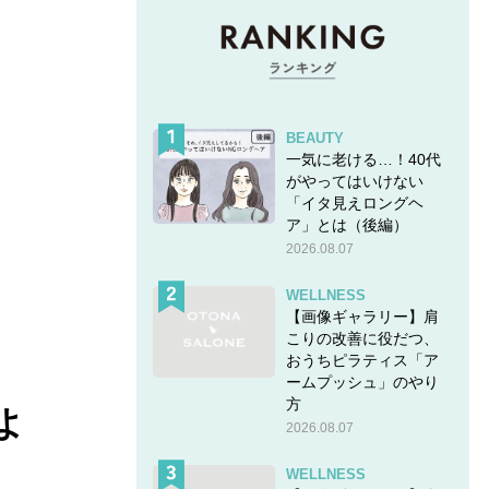
BEAUTY
一気に老ける…！40代
がやってはいけない
「イタ見えロングヘ
ア」とは（後編）
2026.08.07
WELLNESS
【画像ギャラリー】肩
こりの改善に役だつ、
おうちピラティス「ア
ームプッシュ」のやり
方
よ
2026.08.07
WELLNESS