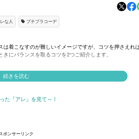
ャレな人
プチプラコーデ
スは着こなすのが難しいイメージですが、コツを押さえれ
ときにバランスを取るコツを2つご紹介します。
続きを読む
体にしっかりメリハリをつけることがポイント。特におす
らった「アレ」を見て～！
はこちら
プのロングスカートを合わせています。ほかにもユニクロや
スポンサーリンク
ひ参考にしてくださいね。