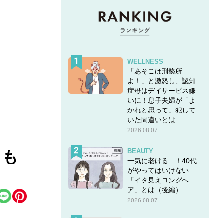
WELLNESS
「あそこは刑務所
よ！」と激怒し、認知
症母はデイサービス嫌
いに！息子夫婦が「よ
かれと思って」犯して
いた間違いとは
2026.08.07
BEAUTY
！も
一気に老ける…！40代
がやってはいけない
「イタ見えロングヘ
ア」とは（後編）
2026.08.07