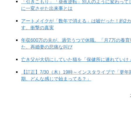
「引きこもり」「昼夜逆転」別人のように変わって
に一変させた出来事とは
アートメイクが「数年で消える」は嘘だった！約2
す、衝撃の真実
年収600万の夫が、過労うつで休職。「月7万の養
た、再婚妻の悲痛な叫び
亡き父が大切にしていた猫を「保健所に連れていけ
【訂正】7/30（木）19時～インスタライブで「更
期、どんな感じで始まってる？」