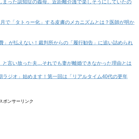
しまった認知症の義母。近距離介護で楽しそうにしていたの
カ月で「タトゥー化」する皮膚のメカニズムとは？医師が明か
育費」が払えない！裁判所からの「履行勧告」に追い詰められ
」と言い放った夫…それでも妻が離婚できなかった理由とは
年期ラジオ」始めます！第一回は「リアルタイム40代の更年
スポンサーリンク