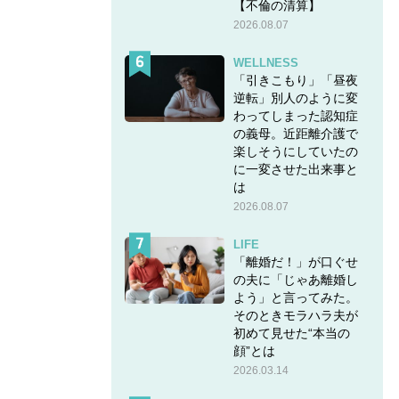
【不倫の清算】
2026.08.07
WELLNESS
「引きこもり」「昼夜
逆転」別人のように変
わってしまった認知症
の義母。近距離介護で
楽しそうにしていたの
に一変させた出来事と
は
2026.08.07
LIFE
「離婚だ！」が口ぐせ
の夫に「じゃあ離婚し
よう」と言ってみた。
そのときモラハラ夫が
初めて見せた“本当の
顔”とは
2026.03.14