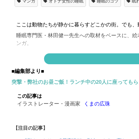
マンガ
オトナ女性の睡眠
睡眠のコツ
眠
ここは動物たちが静かに暮らすどこかの街。でも、
睡眠専門医・林田健一先生への取材をベースに、絵
ンガ。
このマンガ
■編集部より■
突撃・弊社のお昼ご飯！ランチ中の20人に座っても
この記事は
イラストレーター・漫画家
くまの広珠
【注目の記事】