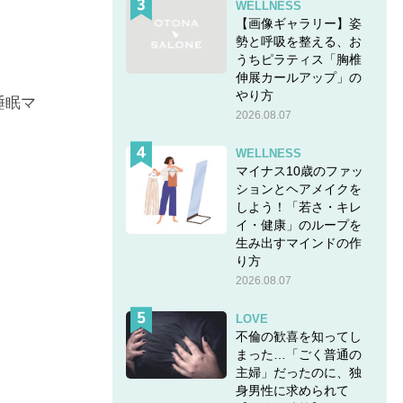
WELLNESS
【画像ギャラリー】姿
勢と呼吸を整える、お
うちピラティス「胸椎
伸展カールアップ」の
やり方
睡眠マ
2026.08.07
WELLNESS
マイナス10歳のファッ
ションとヘアメイクを
しよう！「若さ・キレ
イ・健康」のループを
生み出すマインドの作
り方
2026.08.07
LOVE
不倫の歓喜を知ってし
まった…「ごく普通の
主婦」だったのに、独
身男性に求められて