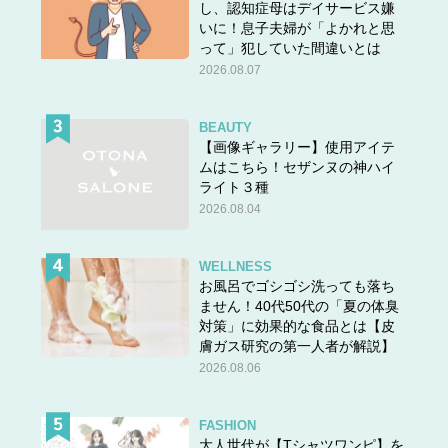
し、認知症母はデイサービス嫌
いに！息子夫婦が「よかれと思
って」犯していた間違いとは
2026.08.07
BEAUTY
【画像ギャラリー】使用アイテ
ムはこちら！セザンヌの神ハイ
ライト３種
2026.08.04
WELLNESS
お風呂でゴシゴシ洗っても落ち
ません！40代50代の「夏の体臭
対策」に効果的な食品とは【皮
膚ガス研究の第一人者が解説】
2026.08.06
FASHION
大人世代が【Tシャツワンピ】を