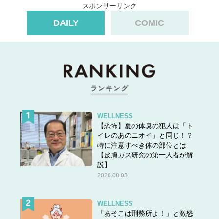
スポンサーリンク
DAILY
COMIC
WELLNESS
【恐怖】夏の体臭の犯人は「ト
イレのあのニオイ」と同じ！？
特に注意すべき体の部位とは
【皮膚ガス研究の第一人者が解
説】
2026.08.03
WELLNESS
「あそこは刑務所よ！」と激怒