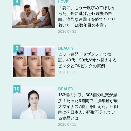
LOVE
「妻に、もう一度求めてほしか
った」外に逃げた47歳夫の告
白。痛烈な遠回りを経てたどり
着いた「10数年目の本音」
2026.07.31
BEAUTY
ヒット連発「セザンヌ」で検
証。40代・50代がオバ見えする
ピンクとOKピンクの実例
2026.03.13
BEAUTY
133個のシワ、303個の毛穴が減
少！たった6週間で「肌年齢が最
大マイナス7歳」を叶えた。圧倒
的に今日本人が摂取不足してい
る食品とは
2026.07.15