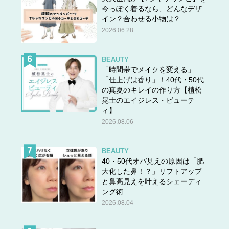
今っぽく着るなら、どんなデザ
イン？合わせる小物は？
2026.06.28
BEAUTY
「時間帯でメイクを変える」
「仕上げは香り」！40代・50代
の真夏のキレイの作り方【植松
晃士のエイジレス・ビューテ
ィ】
2026.08.06
BEAUTY
40・50代オバ見えの原因は「肥
大化した鼻！？」リフトアップ
と鼻高見えを叶えるシェーディ
ング術
2026.08.04