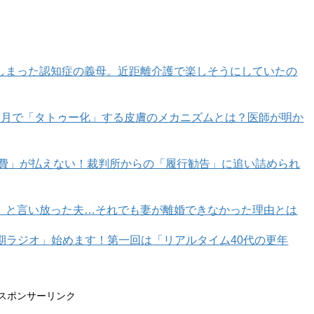
しまった認知症の義母。近距離介護で楽しそうにしていたの
カ月で「タトゥー化」する皮膚のメカニズムとは？医師が明か
育費」が払えない！裁判所からの「履行勧告」に追い詰められ
」と言い放った夫…それでも妻が離婚できなかった理由とは
年期ラジオ」始めます！第一回は「リアルタイム40代の更年
スポンサーリンク