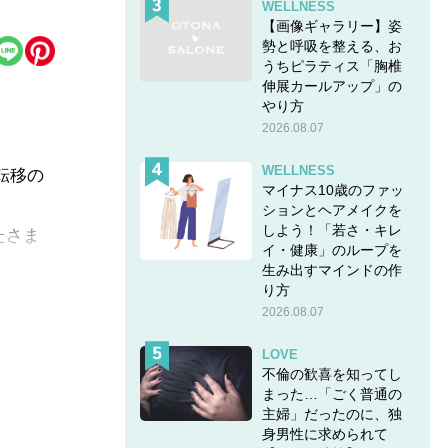
WELLNESS
【画像ギャラリー】姿
勢と呼吸を整える、お
うちピラティス「胸椎
伸展カールアップ」の
やり方
2026.08.07
WELLNESS
転移の
マイナス10歳のファッ
ションとヘアメイクを
しよう！「若さ・キレ
たさま
イ・健康」のループを
生み出すマインドの作
り方
2026.08.07
LOVE
不倫の歓喜を知ってし
まった…「ごく普通の
主婦」だったのに、独
身男性に求められて