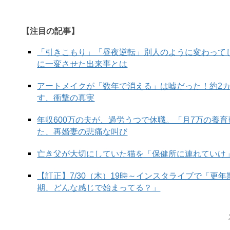
【注目の記事】
「引きこもり」「昼夜逆転」別人のように変わって
に一変させた出来事とは
アートメイクが「数年で消える」は嘘だった！約2
す、衝撃の真実
年収600万の夫が、過労うつで休職。「月7万の養
た、再婚妻の悲痛な叫び
亡き父が大切にしていた猫を「保健所に連れていけ
【訂正】7/30（木）19時～インスタライブで「更
期、どんな感じで始まってる？」