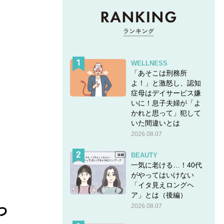
WELLNESS
「あそこは刑務所
よ！」と激怒し、認知
症母はデイサービス嫌
いに！息子夫婦が「よ
かれと思って」犯して
いた間違いとは
2026.08.07
BEAUTY
一気に老ける…！40代
がやってはいけない
「イタ見えロングヘ
ア」とは（後編）
っ
2026.08.07