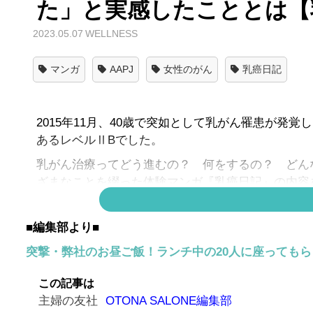
た」と実感したこととは【乳
2023.05.07
WELLNESS
マンガ
AAPJ
女性のがん
乳癌日記
2015年11月、40歳で突如として乳がん罹患が
あるレベルⅡBでした。
乳がん治療ってどう進むの？ 何をするの？ どん
ざまなことを綴った体験マンガ『乳癌日記』の内容
■編集部より■
突撃・弊社のお昼ご飯！ランチ中の20人に座っても
この記事は
主婦の友社
OTONA SALONE編集部