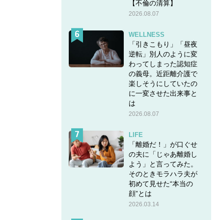
【不倫の清算】
2026.08.07
WELLNESS
「引きこもり」「昼夜
逆転」別人のように変
わってしまった認知症
の義母。近距離介護で
楽しそうにしていたの
に一変させた出来事と
は
2026.08.07
LIFE
「離婚だ！」が口ぐせ
の夫に「じゃあ離婚し
よう」と言ってみた。
そのときモラハラ夫が
初めて見せた“本当の
顔”とは
2026.03.14