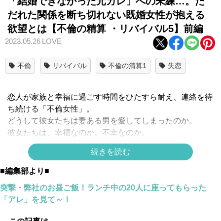
「結婚できなかった元カレ」への未練…。た
だれた関係を断ち切れない既婚女性が抱える
欲望とは【不倫の精算 ・リバイバル5】前編
2023.05.26
LOVE
不倫
リバイバル
不倫の清算1
失恋
恋人が家族と幸福に過ごす時間をひたすら耐え、連絡を待
ち続ける「不倫女性」。
どうして彼女たちは妻ある男を愛してしまったのか。
彼女たちは、幸福なのか。不幸なのか。
恋愛心理をただひたすら傾聴し続けたひろたかおりが迫
続きを読む
る、「道ならぬ恋」の背景。
■編集部より■
【不倫の精算 リバイバル2023】#5 前編
突撃・弊社のお昼ご飯！ランチ中の20人に座ってもらった
結婚生活より付き合いの長い「彼氏」
「アレ」を見て～！