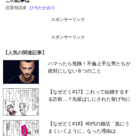
この記事は
恋愛相談家
ひろたかおり
スポンサーリンク
スポンサーリンク
【人気の関連記事】
ハマったら危険！不倫上手な男たちが
絶対にしない８つのこと
【なぜどく#17】これって結婚するす
る詐欺…？先延ばしにされた挙げ句に
–「また彼とケンカしちゃって……」
【なぜどく#18】40代の婚活「急にう
Hさん（40歳）は、そう言うと肩をすくめて見せた。
まくいくように」なった理由は
あたたかいコーヒーの入った紙コップを取り上げたとき、