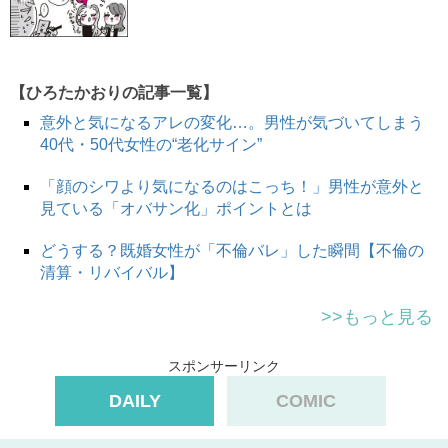
左手にはまった結婚指輪が指に食い込んでいて少し窮屈そ
うなことに気がつく。「むくんでるね」と言うと、
「夕方はダメね、いつもこうなるの」
【ひろたかおりの記事一覧】
痛くて困ると言いながら、Hさんは指輪を外すとテーブル
意外と気になるアレの変化…。男性が気づいてしまう
に置いた。白く跡の残る細い指は、彼女が既婚者となって
40代・50代女性の“老化サイン”
長いことを無言で伝えてくる。
「顔のシワより気になるのはこっち！」男性が意外と
Hさんは医療事務の仕事をしている。結婚して8年になる
見ている「オバサン化」ポイントとは
夫と、子どもがふたり。息子たちが小学校にあがってから
外で働くようになった。
どうする？既婚女性が「不倫バレ」した瞬間【不倫の
清算・リバイバル】
そして、結婚生活より長い付き合いになるのが、独身の
「彼」だった。正確には元カレだが、それを指摘すると
>>もっと見る
「付き合い方が変わっただけで、私にとっては今も彼氏
よ」と笑いながら言われたことがある。
スポンサーリンク
今日は、その「彼氏」との約束の日だった。「ケンカする
DAILY
COMIC
といつも次の約束とか平気ですっぽかす人だから、ひとり
で待つのがつらくて」という理由で呼び出されたとき、何