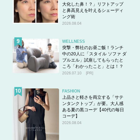
大化した鼻！？」リフトアップ
と鼻高見えを叶えるシェーディ
ング術
2026.08.04
WELLNESS
突撃・弊社のお昼ご飯！ランチ
中の20人に「スタイル ソファ ダ
ブルエル」試座してもらったと
ころ「わかったこと」とは！？
2026.07.10
[PR]
FASHION
上品さと軽さを両立する「サテ
ンタンクトップ」が要。大人感
ある夏の黒コーデ【40代の毎日
コーデ】
2026.08.04