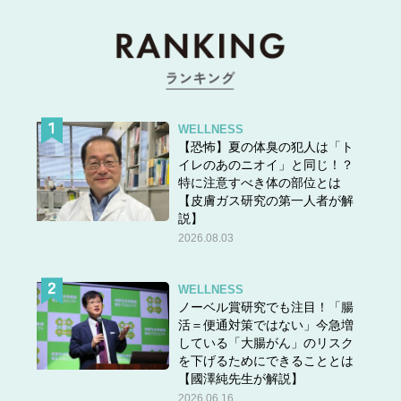
とも都合よく扱われたものだと思ったが、本当は不安でひ
とりで過ごしたくないのだろうことは、わかっていた。
ケンカの原因は、Hさんが彼に「もっと会いたい」と不満
をぶつけたことだった。
「いつものことだね」と呆れながら言うと、
WELLNESS
「だって、私から言わないと会えないのよ？ たまには誘
【恐怖】夏の体臭の犯人は「ト
ってくれてもいいじゃない」
イレのあのニオイ」と同じ！？
特に注意すべき体の部位とは
と返すHさんの言葉もまた、これまで何度も耳にしてきた
【皮膚ガス研究の第一人者が解
ものだった。
説】
2026.08.03
次のページ▶▶
好きだったけど、彼とは結婚できなかっ
た。その理由とは…
WELLNESS
ノーベル賞研究でも注目！「腸
活＝便通対策ではない」今急増
している「大腸がん」のリスク
を下げるためにできることとは
【國澤純先生が解説】
2026.06.16