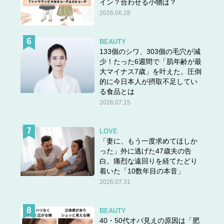
イン？合わせる小物は？
2026.06.28
BEAUTY
133個のシワ、303個の毛穴が減
少！たった6週間で「肌年齢が最
大マイナス7歳」を叶えた。圧倒
的に今日本人が摂取不足してい
る食品とは
2026.07.15
LOVE
「妻に、もう一度求めてほしか
った」外に逃げた47歳夫の告
白。痛烈な遠回りを経てたどり
着いた「10数年目の本音」
2026.07.31
BEAUTY
40・50代オバ見えの原因は「肥