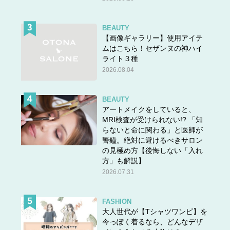
BEAUTY
【画像ギャラリー】使用アイテ
ムはこちら！セザンヌの神ハイ
ライト３種
2026.08.04
BEAUTY
アートメイクをしていると、
MRI検査が受けられない!? 「知
らないと命に関わる」と医師が
警鐘。絶対に避けるべきサロン
の見極め方【後悔しない「入れ
方」も解説】
2026.07.31
FASHION
大人世代が【Tシャツワンピ】を
今っぽく着るなら、どんなデザ