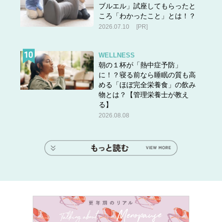
ブルエル」試座してもらったと
ころ「わかったこと」とは！？
2026.07.10
[PR]
WELLNESS
朝の１杯が「熱中症予防」
に！？寝る前なら睡眠の質も高
める「ほぼ完全栄養食」の飲み
物とは？【管理栄養士が教え
る】
2026.08.08