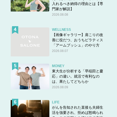
入れるべき納得の理由とは【専
門家が解説】
2026.08.08
WELLNESS
【画像ギャラリー】肩こりの改
善に役だつ、おうちピラティス
「アームプッシュ」のやり方
2026.08.07
MONEY
東大生が分析する「早稲田と慶
応」の違い。就活で有利なの
は、果たしてどちらか
2026.08.09
LIFE
がんを告知された直後も夫婦生
活を強要され、拒めば怒鳴られ