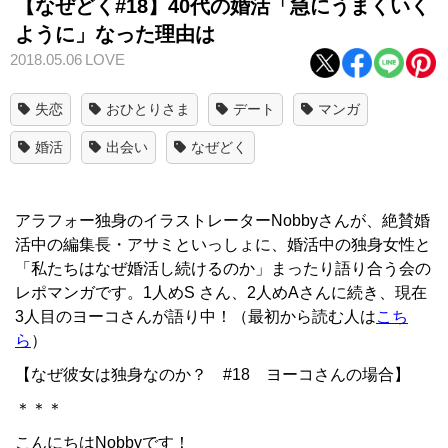
【なぜどく#18】40代の婚活「急にうまくいく
ように」なった理由は
2018.05.06
LOVE
失恋
おひとりさま
デート
マンガ
婚活
出会い
なぜどく
アラフォー独身のイラストレーターNobbyさんが、絶賛婚
活中の編集長・アサミといっしょに、婚活中の独身女性と
「私たちはなぜ婚活し続けるのか」まったり語り合う会の
レポマンガです。1人めS さん、2人めAさんに続き、現在
3人目のヨーコさんが語り中！（最初から読む人は
こち
ら
）
【なぜ彼女は独身なのか？ #18 ヨーコさんの場合】
＊＊＊
こんにちはNobbyです！