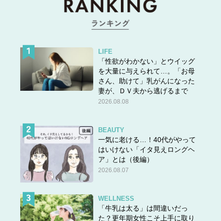
LIFE
「性欲がわかない」とウイッグ
を大量に与えられて…。「お母
さん、助けて」乳がんになった
妻が、ＤＶ夫から逃げるまで
2026.08.08
BEAUTY
一気に老ける…！40代がやって
はいけない「イタ見えロングヘ
ア」とは（後編）
2026.08.07
WELLNESS
「牛乳は太る」は間違いだっ
た？更年期女性こそ上手に取り