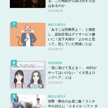
る。この地獄から抜け出す方法
はあるのか
2026.08.08
WELLNESS
「あそこは刑務所よ！」と激怒
し、認知症母はデイサービス嫌
いに！息子夫婦が「よかれと思
って」犯していた間違いとは
2026.08.07
FASHION
「逆に老けて見える！」 40代が
やってはいけない「イタ見えロ
ングヘア」とは
2026.08.07
WELLNESS
突撃・弊社のお昼ご飯！ランチ
中の20人に「スタイル ソファ ダ