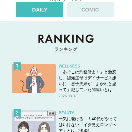
DAILY
COMIC
WELLNESS
「あそこは刑務所よ！」と激怒
し、認知症母はデイサービス嫌
いに！息子夫婦が「よかれと思
って」犯していた間違いとは
2026.08.07
BEAUTY
一気に老ける…！40代がやって
はいけない「イタ見えロングヘ
ア」とは（後編）