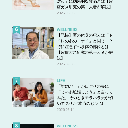
対策」に効果的な食品とは【皮
膚ガス研究の第一人者が解説】
2026.08.06
WELLNESS
【恐怖】夏の体臭の犯人は「ト
イレのあのニオイ」と同じ！？
特に注意すべき体の部位とは
【皮膚ガス研究の第一人者が解
説】
2026.08.03
LIFE
「離婚だ！」が口ぐせの夫に
「じゃあ離婚しよう」と言って
みた。そのときモラハラ夫が初
めて見せた“本当の顔”とは
2026.03.14
WELLNESS