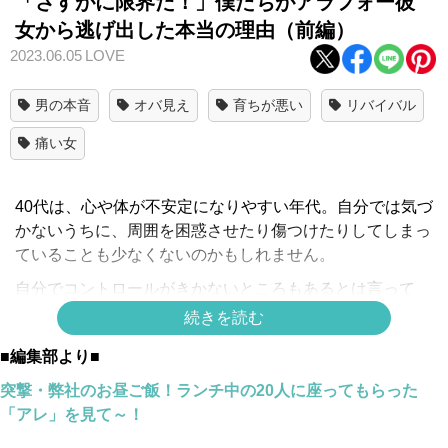
「さすがに限界だ！」僕たちがアラフォー彼
女から逃げ出した本当の理由（前編）
2023.06.05
LOVE
男の本音
オバ見え
育ちが悪い
リバイバル
痛い女
40代は、心や体が不安定になりやすい年代。自分では気づ
かないうちに、周囲を困惑させたり傷つけたりしてしまっ
ていることも少なくないのかもしれません。
自分でコントロールがきかないところもあるとは言って
も、気づかないうちに身近な人たちへの気遣いが薄れてし
続きを読む
まうと、人間関係にも悪影響を及ぼしかねませんよね。そ
■編集部より■
こでメンタル心理カウンセラーの並木まきが、男性たちが
傷ついたという40代女性の“不安定な態度”をご紹介しま
突撃・弊社のお昼ご飯！ランチ中の20人に座ってもらった
す。
「アレ」を見て～！