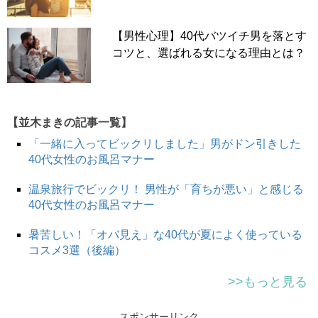
をするときはノリノリなのに、実際に約束の日が近づくと
いつもドタキャン。前日にキャンセルされたこともある
【男性心理】40代バツイチ男を落とす
し、当日になって約束の2時間前に『やっぱり今日は、ち
コツと、選ばれる女になる理由とは？
ょっと…』って連絡がきたこともあります。
ドタキャンの理由はいつも“仕事”って聞いているけれど、
ここまで何度もドタキャンが続くと、本当に仕事なのかな
って疑ってしまいますね。そもそも会うつもりがないなら
【並木まきの記事一覧】
デートの誘いに応じないでもらいたいし、こちらはその度
「一緒に入ってビックリしました」男がドン引きした
に店を予約しているわけですから。
40代女性のお風呂マナー
もしかしたら年代特有の体調不良が影響しているのかもし
れないとは思いますが、もう少しこちらの気持ちも考えて
温泉旅行でビックリ！ 男性が「育ちが悪い」と感じる
欲しいなって思ってしまいました」（44歳男性／サービ
40代女性のお風呂マナー
ス）
暑苦しい！「オバ見え」な40代が夏によく使っている
次のページ▶▶
彼女が「こう」なっているときには、正直
コスメ3選（後編）
会いたくない！
>>もっと見る
スポンサーリンク