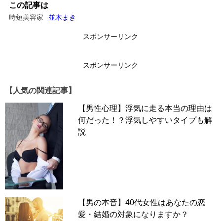
この記事は
時短美容家
並木まき
1：デートがいつもドタキャン
スポンサーリンク
スポンサーリンク
【人気の関連記事】
【男性心理】浮気に走る本当の理由は
何だった！？浮気しやすいタイプも解
説
「出会い系アプリで知り合った40代女性と親しくなり、い
【男の本音】40代女性はあなたの恋
よいよデートの約束までしていたんです。ところが、約束
愛・結婚の対象になりますか？