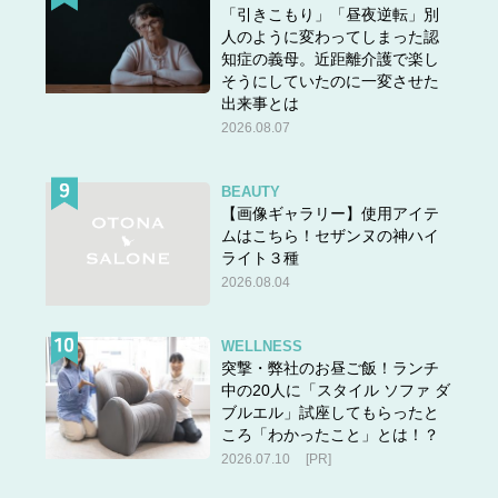
「引きこもり」「昼夜逆転」別
人のように変わってしまった認
知症の義母。近距離介護で楽し
そうにしていたのに一変させた
出来事とは
2026.08.07
BEAUTY
【画像ギャラリー】使用アイテ
ムはこちら！セザンヌの神ハイ
ライト３種
2026.08.04
WELLNESS
突撃・弊社のお昼ご飯！ランチ
中の20人に「スタイル ソファ ダ
ブルエル」試座してもらったと
ころ「わかったこと」とは！？
2026.07.10
[PR]