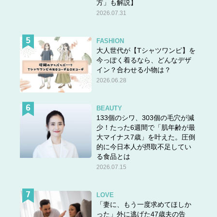
方」も解説】
2026.07.31
FASHION
大人世代が【Tシャツワンピ】を
今っぽく着るなら、どんなデザ
イン？合わせる小物は？
2026.06.28
BEAUTY
133個のシワ、303個の毛穴が減
少！たった6週間で「肌年齢が最
大マイナス7歳」を叶えた。圧倒
的に今日本人が摂取不足してい
る食品とは
2026.07.15
LOVE
「妻に、もう一度求めてほしか
った」外に逃げた47歳夫の告