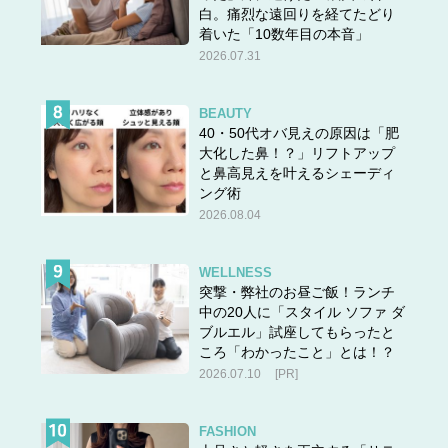
白。痛烈な遠回りを経てたどり
着いた「10数年目の本音」
2026.07.31
BEAUTY
40・50代オバ見えの原因は「肥
大化した鼻！？」リフトアップ
と鼻高見えを叶えるシェーディ
ング術
2026.08.04
WELLNESS
突撃・弊社のお昼ご飯！ランチ
中の20人に「スタイル ソファ ダ
ブルエル」試座してもらったと
ころ「わかったこと」とは！？
2026.07.10
[PR]
FASHION