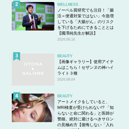
WELLNESS
ノーベル賞研究でも注目！「腸
活＝便通対策ではない」今急増
している「大腸がん」のリスク
を下げるためにできることとは
【國澤純先生が解説】
2026.06.16
BEAUTY
【画像ギャラリー】使用アイテ
ムはこちら！セザンヌの神ハイ
ライト３種
2026.08.04
BEAUTY
アートメイクをしていると、
MRI検査が受けられない!? 「知
らないと命に関わる」と医師が
警鐘。絶対に避けるべきサロン
の見極め方【後悔しない「入れ