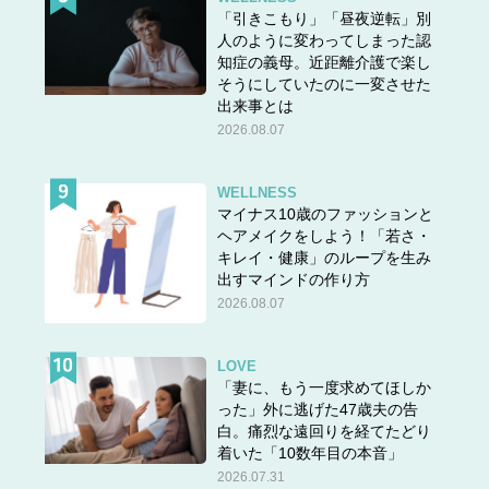
「引きこもり」「昼夜逆転」別
人のように変わってしまった認
知症の義母。近距離介護で楽し
そうにしていたのに一変させた
出来事とは
2026.08.07
WELLNESS
マイナス10歳のファッションと
ヘアメイクをしよう！「若さ・
キレイ・健康」のループを生み
出すマインドの作り方
2026.08.07
LOVE
「妻に、もう一度求めてほしか
った」外に逃げた47歳夫の告
白。痛烈な遠回りを経てたどり
着いた「10数年目の本音」
2026.07.31