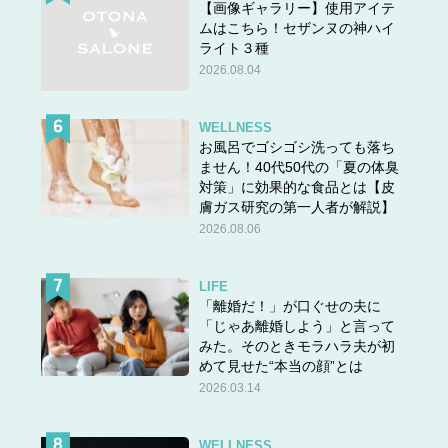
【画像ギャラリー】使用アイテ
ムはこちら！セザンヌの神ハイ
ライト３種
2026.08.04
WELLNESS
お風呂でゴシゴシ洗っても落ち
ません！40代50代の「夏の体臭
対策」に効果的な食品とは【皮
膚ガス研究の第一人者が解説】
2026.08.06
LIFE
「離婚だ！」が口ぐせの夫に
「じゃあ離婚しよう」と言って
みた。そのときモラハラ夫が初
めて見せた“本当の顔”とは
2026.03.14
WELLNESS