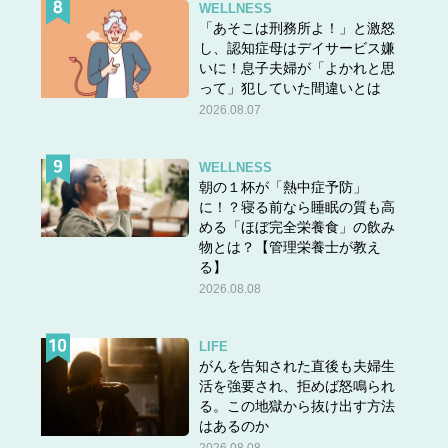
WELLNESS
「あそこは刑務所よ！」と激怒
スポンサーリンク
し、認知症母はデイサービス嫌
いに！息子夫婦が「よかれと思
って」犯していた間違いとは
次の話▶▶
「夫に借金発覚。ところがまさかの逆ギ
2026.08.07
レ!? 怪しすぎる夫の言動とは」
＜＜
前の話「交際２年でゴールイン。順調な新婚生活
WELLNESS
スタートのはずが…早くも暗雲!?」
朝の１杯が「熱中症予防」
に！？寝る前なら睡眠の質も高
める「ほぼ完全栄養食」の飲み
◆離婚体験記「なぜりこ」にご協力していただける方
物とは？【管理栄養士が教え
る】
を募集しています。
2026.08.08
壮絶離婚～円満離婚までジャンルは問いません。
LIFE
あなたの離婚体験をお聞かせください＞＞
こちら
がんを告知された直後も夫婦生
から
活を強要され、拒めば怒鳴られ
（取材・漫画／すぎうらゆう）
る。この地獄から抜け出す方法
はあるのか
この記事はリバイバルです
2026.08.08