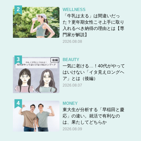
WELLNESS
「牛乳は太る」は間違いだっ
た？更年期女性こそ上手に取り
入れるべき納得の理由とは【専
門家が解説】
2026.08.08
BEAUTY
一気に老ける…！40代がやって
はいけない「イタ見えロングヘ
ア」とは（後編）
2026.08.07
MONEY
東大生が分析する「早稲田と慶
応」の違い。就活で有利なの
は、果たしてどちらか
2026.08.09