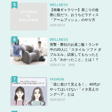
WELLNESS
【画像ギャラリー】肩こりの改
善に役だつ、おうちピラティス
「アームプッシュ」のやり方
2026.08.07
WELLNESS
突撃・弊社のお昼ご飯！ランチ
中の20人に「スタイル ソファ ダ
ブルエル」試座してもらったと
ころ「わかったこと」とは！？
2026.07.10
[PR]
FASHION
「逆に老けて見える！」 40代が
やってはいけない「イタ見えロ
ングヘア」とは
2026.08.07