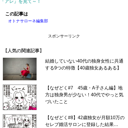
「アレ」を見て～！
この記事は
オトナサローネ編集部
スポンサーリンク
【人気の関連記事】
結婚していない40代の独身女性に共通
する9つの特徴【40歳独女あるある】
【なぜどく#7 45歳・A子さん編】地
方は独身男が少ない！40代でやっと気
づいたこと
【なぜどく#8】42歳独女が月額10万の
▶「なぜりこ」一話目からイッキ読み！
セレブ婚活サロンに登録した結果…