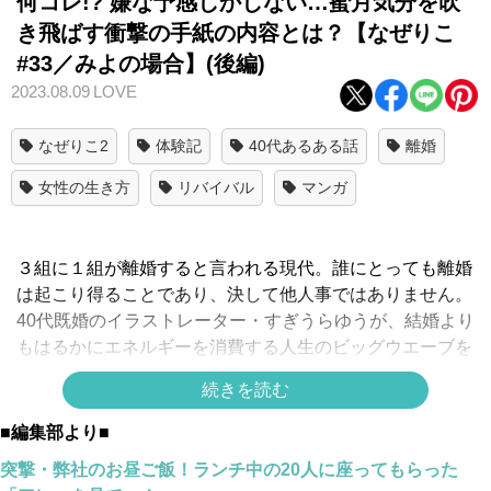
何コレ!? 嫌な予感しかしない…蜜月気分を吹
き飛ばす衝撃の手紙の内容とは？【なぜりこ
#33／みよの場合】(後編)
2023.08.09
LOVE
なぜりこ2
体験記
40代あるある話
離婚
女性の生き方
リバイバル
マンガ
３組に１組が離婚すると言われる現代。誰にとっても離婚
は起こり得ることであり、決して他人事ではありません。
40代既婚のイラストレーター・すぎうらゆうが、結婚より
もはるかにエネルギーを消費する人生のビッグウエーブを
しなやかに乗り越えたつわ者をお招きして、離婚の実態に
続きを読む
グイグイ迫り、知見を深めていく新シリーズ「なぜ彼女は
離婚したのか？」。アンコールの声にお答えしてリバイバ
■編集部より■
ル配信中です！
突撃・弊社のお昼ご飯！ランチ中の20人に座ってもらった
【なぜ彼女は離婚したのか？#33・みよ
編 リバイバル】