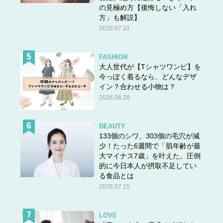
の見極め方【後悔しない「入れ
方」も解説】
2026.07.31
FASHION
大人世代が【Tシャツワンピ】を
今っぽく着るなら、どんなデザ
イン？合わせる小物は？
2026.06.28
BEAUTY
133個のシワ、303個の毛穴が減
少！たった6週間で「肌年齢が最
大マイナス7歳」を叶えた。圧倒
的に今日本人が摂取不足してい
る食品とは
2026.07.15
LOVE