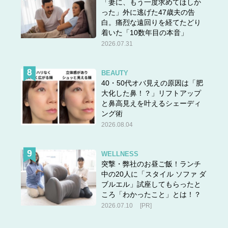
「妻に、もう一度求めてほしか
った」外に逃げた47歳夫の告
スポンサーリンク
白。痛烈な遠回りを経てたどり
着いた「10数年目の本音」
2026.07.31
次の話▶▶
「普段は穏やかだった元夫に裏の顔が!? そ
して語られる借金の理由はいったい？」
BEAUTY
＜＜
前の話「何コレ!? 嫌な予感しかしない…蜜月気分
40・50代オバ見えの原因は「肥
を吹き飛ばす衝撃の手紙の内容とは？」
大化した鼻！？」リフトアップ
と鼻高見えを叶えるシェーディ
ング術
◆離婚体験記「なぜりこ」にご協力していただける方
2026.08.04
を募集しています。
WELLNESS
壮絶離婚～円満離婚までジャンルは問いません。
突撃・弊社のお昼ご飯！ランチ
あなたの離婚体験をお聞かせください＞＞
こちら
中の20人に「スタイル ソファ ダ
ブルエル」試座してもらったと
から
ころ「わかったこと」とは！？
（取材・漫画／すぎうらゆう）
2026.07.10
[PR]
この記事はリバイバル配信です