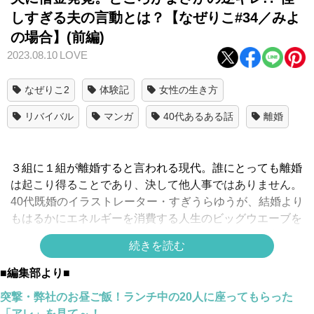
しすぎる夫の言動とは？【なぜりこ#34／みよ
の場合】(前編)
2023.08.10
LOVE
なぜりこ2
体験記
女性の生き方
リバイバル
マンガ
40代あるある話
離婚
３組に１組が離婚すると言われる現代。誰にとっても離婚
は起こり得ることであり、決して他人事ではありません。
40代既婚のイラストレーター・すぎうらゆうが、結婚より
もはるかにエネルギーを消費する人生のビッグウエーブを
しなやかに乗り越えたつわ者をお招きして、離婚の実態に
続きを読む
グイグイ迫り、知見を深めていく新シリーズ「なぜ彼女は
離婚したのか？」。アンコールの声にお答えしてリバイバ
■編集部より■
ル配信中です！
突撃・弊社のお昼ご飯！ランチ中の20人に座ってもらった
【なぜ彼女は離婚したのか？#34・みよ
編 リバイバル】
「アレ」を見て～！