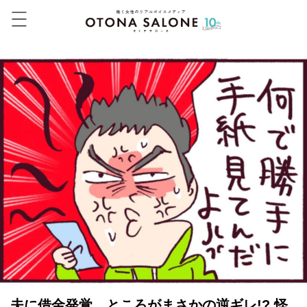
夫に借金発覚。ところがまさかの逆ギレ!? 怪