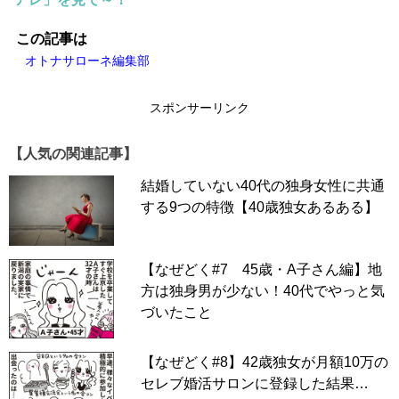
この記事は
オトナサローネ編集部
スポンサーリンク
【人気の関連記事】
結婚していない40代の独身女性に共通
する9つの特徴【40歳独女あるある】
【なぜどく#7 45歳・A子さん編】地
方は独身男が少ない！40代でやっと気
づいたこと
【なぜどく#8】42歳独女が月額10万の
▶「なぜりこ」一話目からイッキ読み！
セレブ婚活サロンに登録した結果…