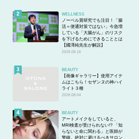
WELLNESS
ノーベル賞研究でも注目！「腸
活＝便通対策ではない」今急増
している「大腸がん」のリスク
を下げるためにできることとは
【國澤純先生が解説】
2026.06.16
BEAUTY
【画像ギャラリー】使用アイテ
ムはこちら！セザンヌの神ハイ
ライト３種
2026.08.04
BEAUTY
アートメイクをしていると、
MRI検査が受けられない!? 「知
らないと命に関わる」と医師が
警鐘。絶対に避けるべきサロン