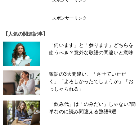
スポンサーリンク
スポンサーリンク
【人気の関連記事】
「詐」に「作」という漢字が含まれていること、また「〜
「伺います」と「参ります」どちらを
取」とくることから、「さくしゅ」と読んだ人がいるかも
使うべき？意外な敬語の間違いと意味
しれませんが、残念ながらそれは間違い。「さくしゅ」を
漢字で表す場合には「搾取」となります。
敬語の3大間違い。「させていただ
「詐取」の「詐」の読み方は、「さく」ではありません。
く」「よろしかったでしょうか」「お
「詐」がつく以下の言葉を読めば、おのずと答えが分かる
っしゃられる」
はずです。「詐取」と同じ読み方の「詐」がつく言葉には
「詐欺」「詐称」などがあげられます。
「飲み代」は「のみだい」じゃない⁉簡
正解は……
単なのに読み間違える熟語9選