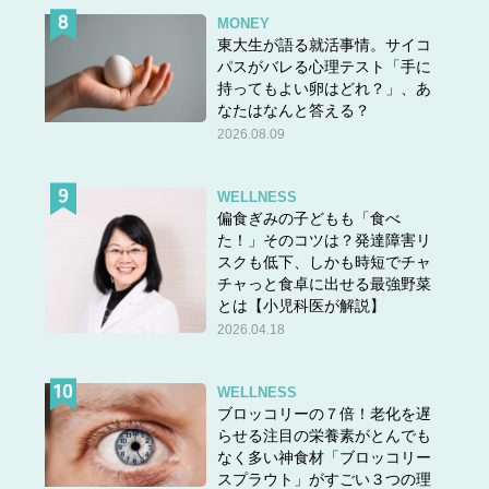
MONEY
東大生が語る就活事情。サイコ
パスがバレる心理テスト「手に
持ってもよい卵はどれ？」、あ
なたはなんと答える？
2026.08.09
WELLNESS
偏食ぎみの子どもも「食べ
た！」そのコツは？発達障害リ
スクも低下、しかも時短でチャ
チャっと食卓に出せる最強野菜
答えは＞＞
こちら
とは【小児科医が解説】
2026.04.18
WELLNESS
ブロッコリーの７倍！老化を遅
らせる注目の栄養素がとんでも
なく多い神食材「ブロッコリー
スプラウト」がすごい３つの理