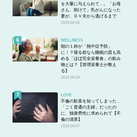
を大量に与えられて…。「お母
又と、耳（みみ）とから成る。捕らえた敵兵
さん、助けて」乳がんになった
妻が、ＤＶ夫から逃げるまで
の耳を切り取って、手がらを数えたことか
2026.08.08
ら、人をとらえる、ひいて「とる」意を表
す。
WELLNESS
出典：取｜漢字一字｜漢字ペディア
朝の１杯が「熱中症予防」
に！？寝る前なら睡眠の質も高
める「ほぼ完全栄養食」の飲み
「取」には「とる。とりあげる。自分のものにする。」と
物とは？【管理栄養士が教え
いう意味がありますが、敵兵の耳を切り取って手がらを数
る】
えたことに由来する、というのはなんともゾクゾクします
2026.08.08
ね……！
LOVE
不倫の歓喜を知ってしまった…
★他の問題にもチャレンジ！
「ごく普通の主婦」だったの
に、独身男性に求められて【不
倫の清算】
2026.08.07