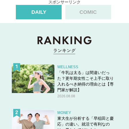
スポンサーリンク
DAILY
COMIC
WELLNESS
「牛乳は太る」は間違いだっ
た？更年期女性こそ上手に取り
「さしゅ」
です。
入れるべき納得の理由とは【専
門家が解説】
「詐取」とは
2026.08.08
金品をだまして取ること。
MONEY
出典：小学館 デジタル大辞泉
東大生が分析する「早稲田と慶
応」の違い。就活で有利なの