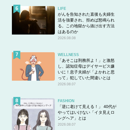
LIFE
がんを告知された直後も夫婦生
活を強要され、拒めば怒鳴られ
る。この地獄から抜け出す方法
はあるのか
2026.08.08
WELLNESS
「あそこは刑務所よ！」と激怒
し、認知症母はデイサービス嫌
いに！息子夫婦が「よかれと思
って」犯していた間違いとは
2026.08.07
FASHION
「逆に老けて見える！」 40代が
やってはいけない「イタ見えロ
ングヘア」とは
2026.08.07