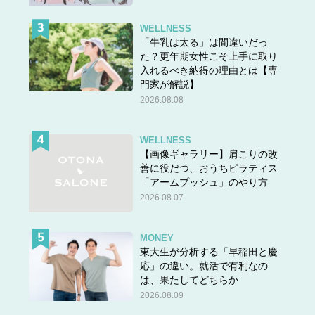
WELLNESS
「牛乳は太る」は間違いだっ
た？更年期女性こそ上手に取り
入れるべき納得の理由とは【専
門家が解説】
2026.08.08
WELLNESS
【画像ギャラリー】肩こりの改
善に役だつ、おうちピラティス
「アームプッシュ」のやり方
2026.08.07
MONEY
東大生が分析する「早稲田と慶
応」の違い。就活で有利なの
は、果たしてどちらか
2026.08.09