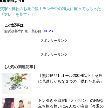
■編集部より■
突撃・弊社のお昼ご飯！ランチ中の20人に座ってもらった
「アレ」を見て～！
この記事は
髪質改善専門家・美容師
KUMA
スポンサーリンク
スポンサーリンク
【人気の関連記事】
【無印良品】オール200円以下！意外
に見逃しがちな３つの「隠れた名品」
ドン引き不回避⁉「オバサン」のNGな
立ち振る舞いにみんなが注目【今週の