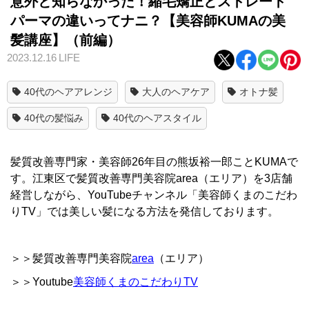
意外と知らなかった！縮毛矯正とストレート
パーマの違いってナニ？【美容師KUMAの美
髪講座】（前編）
2023.12.16
LIFE
40代のヘアアレンジ
大人のヘアケア
オトナ髪
40代の髪悩み
40代のヘアスタイル
髪質改善専門家・美容師26年目の熊坂裕一郎ことKUMAで
す。江東区で髪質改善専門美容院area（エリア）を3店舗
経営しながら、YouTubeチャンネル「美容師くまのこだわ
りTV」では美しい髪になる方法を発信しております。
＞＞髪質改善専門美容院
area
（エリア）
＞＞Youtube
美容師くまのこだわりTV