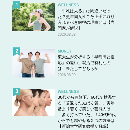
WELLNESS
「牛乳は太る」は間違いだっ
た？更年期女性こそ上手に取り
入れるべき納得の理由とは【専
門家が解説】
2026.08.08
MONEY
東大生が分析する「早稲田と慶
応」の違い。就活で有利なの
は、果たしてどちらか
2026.08.09
WELLNESS
30代から急降下、60代で枯渇す
る「若返りたんぱく質」。実年
齢より若くて美しい芸能人は
「多く持っていた」！40代50代
からでも増やせる２つの方法は
【新潟大学研究教授が解説】