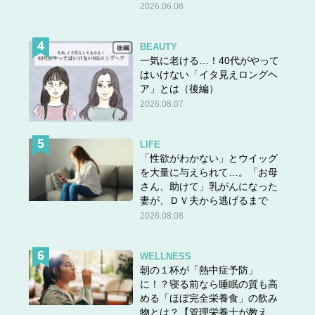
2026.06.08
BEAUTY
一気に老ける…！40代がやって
はいけない「イタ見えロングヘ
ア」とは（後編）
2026.08.07
LIFE
「性欲がわかない」とウイッグ
を大量に与えられて…。「お母
さん、助けて」乳がんになった
妻が、ＤＶ夫から逃げるまで
2026.08.08
WELLNESS
朝の１杯が「熱中症予防」
に！？寝る前なら睡眠の質も高
める「ほぼ完全栄養食」の飲み
物とは？【管理栄養士が教え