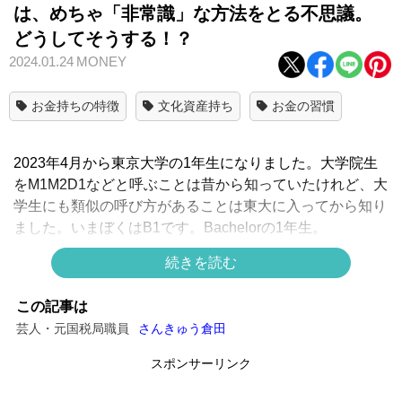
は、めちゃ「非常識」な方法をとる不思議。
どうしてそうする！？
2024.01.24
MONEY
お金持ちの特徴
文化資産持ち
お金の習慣
2023年4月から東京大学の1年生になりました。大学院生
をM1M2D1などと呼ぶことは昔から知っていたけれど、大
学生にも類似の呼び方があることは東大に入ってから知り
ました。いまぼくはB1です。Bachelorの1年生。
大学に進学した理由は20個ほどあって、そのうちのひと
続きを読む
つ、かつ主要な目的が「友達を作る」だったので、遊ぶの
は18歳〜20歳の男女になりました。XやInstagramの相互
この記事は
フォローも東大生の割合が増え、大学生活の不満やパンケ
芸人・元国税局職員
さんきゅう倉田
ーキを目にするようになりました。
スポンサーリンク