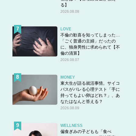
る】
2026.08.08
LOVE
不倫の歓喜を知ってしまった…
「ごく普通の主婦」だったの
に、独身男性に求められて【不
倫の清算】
2026.08.07
MONEY
東大生が語る就活事情。サイコ
パスがバレる心理テスト「手に
持ってもよい卵はどれ？」、あ
なたはなんと答える？
2026.08.09
WELLNESS
偏食ぎみの子どもも「食べ