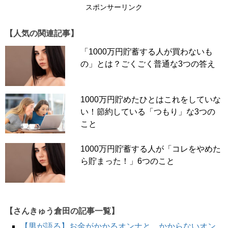
この連載では東大生の素晴らしさを綴っています。
スポンサーリンク
彼らの大人を凌駕する豊富な知識、鋭く柔軟な論理的思
考、著しく速い情報処理。そこから「東大って面白いの
【人気の関連記事】
ね」とみなさんに思ってほしい。
「1000万円貯蓄する人が買わないも
しかし、優れた部分ばかりではありません。
の」とは？ごくごく普通な3つの答え
もちろん、東大生には悪い部分が存在します。
誤解のないように事前に言っておくと、非常識であるがた
1000万円貯めたひとはこれをしていな
めに他人に迷惑をかけるようなことはありません。
い！節約している「つもり」な3つの
こと
先日、友人がお母さんに「あんたたち東大生は社会的な常
識がないんだから気をつけなさい」と言われたそうです。
1000万円貯蓄する人が「コレをやめた
38歳のぼくから見て、非常識だと思う東大生はいませんで
ら貯まった！」6つのこと
した。
そりゃ、大人と比べたらそうかもしれません。でも、同世
代の大学生と比べたら、遜色ない。むしろ、常識的です。
ただ、こんなことがありました。
【さんきゅう倉田の記事一覧】
【男が語る】お金がかかるオンナと、かからないオン