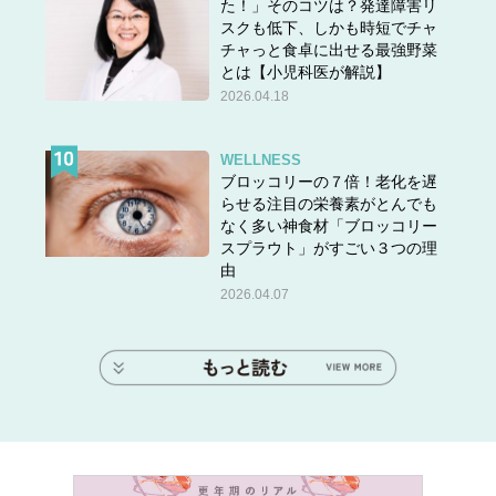
た！」そのコツは？発達障害リ
スクも低下、しかも時短でチャ
チャっと食卓に出せる最強野菜
とは【小児科医が解説】
2026.04.18
WELLNESS
ブロッコリーの７倍！老化を遅
らせる注目の栄養素がとんでも
なく多い神食材「ブロッコリー
スプラウト」がすごい３つの理
由
2026.04.07