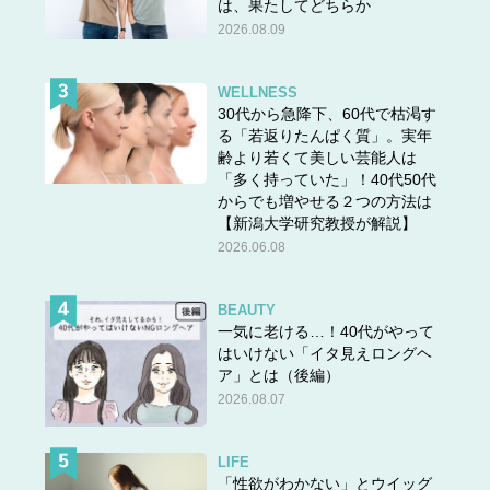
は、果たしてどちらか
2026.08.09
髪質改善専門家・KUMAさんのサロンはこちら
WELLNESS
30代から急降下、60代で枯渇す
る「若返りたんぱく質」。実年
齢より若くて美しい芸能人は
「多く持っていた」！40代50代
からでも増やせる２つの方法は
【新潟大学研究教授が解説】
2026.06.08
BEAUTY
一気に老ける…！40代がやって
はいけない「イタ見えロングヘ
ア」とは（後編）
2026.08.07
LIFE
「性欲がわかない」とウイッグ
■サロン名：area（エリア）