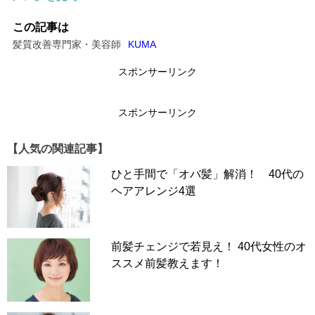
超簡単！頭皮マッサージの方法
この記事は
髪質改善専門家・美容師
KUMA
スポンサーリンク
スポンサーリンク
【人気の関連記事】
ひと手間で「オバ髪」解消！ 40代の
ヘアアレンジ4選
前髪チェンジで若見え！ 40代女性のオ
ススメ前髪教えます！
頭皮マッサージは1日1回コツコツと続けると効果的です。
シャンプーのついでに頭皮マッサージを習慣にしてみては
いかがでしょうか。