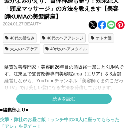
髪がよみがえり、自律神経も整う！効果絶大
「頭皮マッサージ」の方法を教えます【美容
師KUMAの美髪講座】
2024.01.27
BEAUTY
40代の髪悩み
40代のヘアアレンジ
オトナ髪
大人のヘアケア
40代のヘアスタイル
髪質改善専門家・美容師26年目の熊坂裕一郎ことKUMAで
す。江東区で髪質改善専門美容院area（エリア）を3店舗
経営しながら、YouTubeチャンネル「美容師くまのこだわ
りTV」では美しい髪になる方法を発信しております。
続きを読む
＞＞髪質改善専門美容院
area
（エリア）
■編集部より■
＞＞Youtube
美容師くまのこだわりTV
突撃・弊社のお昼ご飯！ランチ中の20人に座ってもらった
「アレ」を見て～！