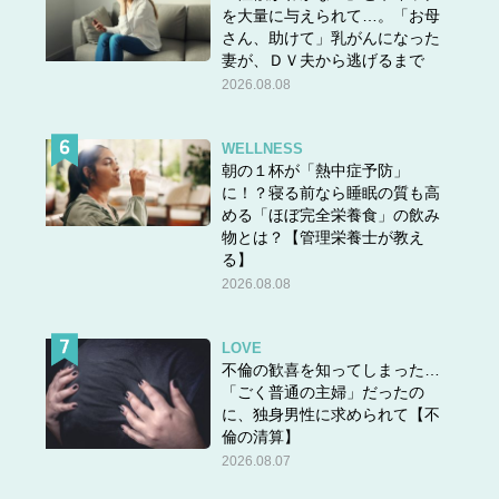
を大量に与えられて…。「お母
■HP：
https://area-hair.com/
さん、助けて」乳がんになった
■YouTube：
美容師くまのこだわりTV
妻が、ＤＶ夫から逃げるまで
■住所（西大島本店）：東京都江東区大島2‐38‐10 坂下ビ
2026.08.08
ル1Ｆ
■営業日時：10:00～17:00、火曜日定休
WELLNESS
■料金：カット5, 830円〜、カラー5,500円〜、 髪質改善
朝の１杯が「熱中症予防」
6,600円〜
に！？寝る前なら睡眠の質も高
める「ほぼ完全栄養食」の飲み
物とは？【管理栄養士が教え
る】
2026.08.08
LOVE
不倫の歓喜を知ってしまった…
「ごく普通の主婦」だったの
に、独身男性に求められて【不
倫の清算】
2026.08.07