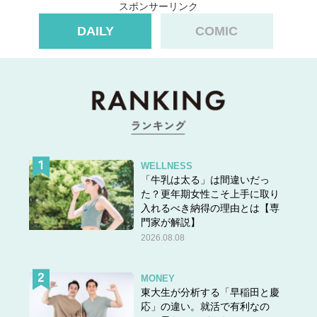
スポンサーリンク
マッサージを行う時間は、1分〜3分ほどでOKです。
DAILY
COMIC
マッサージによって得られる効果は前回もお伝えしました
が
①髪がキレイになる
②抜け毛が減る
③フェイスラインがリフトアップされる
WELLNESS
④自律神経、副交感神経が整う
「牛乳は太る」は間違いだっ
た？更年期女性こそ上手に取り
入れるべき納得の理由とは【専
門家が解説】
ということです。
2026.08.08
頭皮マッサージは簡単なのに効果絶大なので、ぜひやって
みてください。
MONEY
テレビを見ている時など、「ながら時間」をうまく活用し
東大生が分析する「早稲田と慶
てコツコツ続けるのがおすすめです！
応」の違い。就活で有利なの