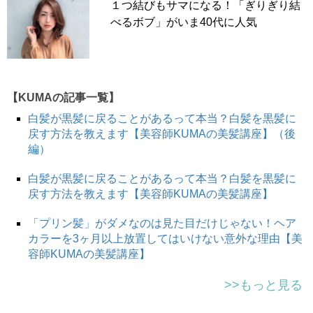
１つ結びもサマになる！「ぎりぎり結
べるボブ」がいま40代に人気
髪を濡らし、シャンプーが全体に行き渡ったら、頭皮マッ
サージを始めましょう。
マッサージをする部分は大きく分けて３ヶ所です。
【KUMAの記事一覧】
1.生え際から頭頂
白髪が黒髪に戻ることがあるって本当？白髪を黒髪に
戻す方法を教えます【美容師KUMAの美髪講座】（後
2.頭の側面（耳の上）から頭頂
編）
3.うなじ→後頭部→頭頂
白髪が黒髪に戻ることがあるって本当？白髪を黒髪に
戻す方法を教えます【美容師KUMAの美髪講座】
マッサージの仕方は簡単です。
「プリン髪」がダメなのは見た目だけじゃない！ヘア
生え際から頭頂にかけてマッサージをする場合は、指の腹
カラーを3ヶ月以上放置してはいけない意外な理由【美
を生え際に押し当て、円を描きながら頭頂方向へ進んでい
容師KUMAの美髪講座】
きます。
>>もっと見る
これと同じように、頭の側面と後頭部もマッサージしま
す。