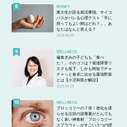
MONEY
東大生が語る就活事情。サイコ
パスがバレる心理テスト「手に
持ってもよい卵はどれ？」、あ
なたはなんと答える？
2026.08.09
WELLNESS
偏食ぎみの子どもも「食べ
た！」そのコツは？発達障害リ
スクも低下、しかも時短でチャ
チャっと食卓に出せる最強野菜
とは【小児科医が解説】
2026.04.18
WELLNESS
ブロッコリーの７倍！老化を遅
らせる注目の栄養素がとんでも
なく多い神食材「ブロッコリー
スプラウト」がすごい３つの理