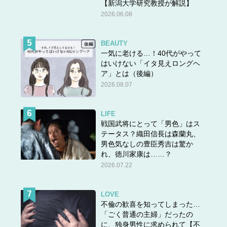
【新潟大学研究教授が解説】
1978年に誕生し、YSLのアイコンリップとなった「ルー
2026.06.08
ジュピュールクチュール」が昨年末生まれ変わりました。
ワンストロークで叶う、上質なサテンファブリックのよう
BEAUTY
な輝きと圧倒的なツヤと発色。全40色もの洗練されたクチ
一気に老ける…！40代がやって
ュールカラー。80%ものケア成分でつくりあげられた、唇
はいけない「イタ見えロングヘ
にとけこむようなテクスチャーで保湿力を高めます。
ア」とは（後編）
2026.08.07
パッケージは、ゴールドのボディに、大胆に配置されたブ
ラックのカサンドラロゴが高級感たっぷり。
LIFE
戦国武将にとって「男色」はス
テータス？織田信長は森蘭丸、
男色気なしの豊臣秀吉は驚か
れ、徳川家康は……？
2026.07.22
LOVE
不倫の歓喜を知ってしまった…
「ごく普通の主婦」だったの
に、独身男性に求められて【不