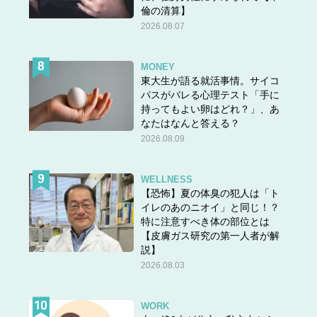
倫の清算】
2026.08.07
MONEY
東大生が語る就活事情。サイコ
パスがバレる心理テスト「手に
持ってもよい卵はどれ？」、あ
なたはなんと答える？
2026.08.09
ルージュ ピュールクチュール レフィルの「N8 ブラウス ヌ」 6,050 円（税込）全
国発売中
WELLNESS
【恐怖】夏の体臭の犯人は「ト
平野紫耀さんは「ルージュピュールクチュール」について
イレのあのニオイ」と同じ！？
「最高でした。めっちゃくちゃ良かったです。
特に注意すべき体の部位とは
発色もすごいぱっと塗った瞬間映えますし、つけ心地も本
【皮膚ガス研究の第一人者が解
当に良くて、オイリーにならずに、しっかり保湿されてい
説】
るのは、すごく感じました。ケア成分も80%以上、40色も
2026.08.03
色数があるので、その日のシチュエーションだったり、そ
の日の服装や気分によってシェードを変えられるのが、本
WORK