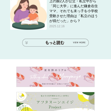
当に素晴らしいと思います。
上の娘2人が公立・私立中から
これを持っているだけで気分がいいというか、わざとみん
「同じ大学」に進んだ鎌倉在住
ママ、それでも末っ子を小学校
なの前で塗りたくなるようなラグジュアリー感のあるパッ
受験させた理由は「私立のほう
ケージも僕はすごく気にいっています。」と語りました。
が得だった」から？
2025.12.16
1月10日公開、YSLアイコンリップ「ルージュ ピュ
ールクチュール」の新CMにも平野紫耀が登場