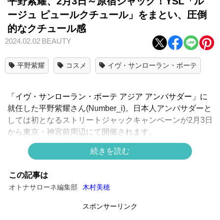
平野紫耀、2月3日～原宿ジャック！YSL「ル
ージュ ピュールクチュール」をまとい、圧倒
的なクチュール感
2024.02.02
BEAUTY
平野紫耀
コスメ
イヴ・サンローラン・ボーテ
「イヴ・サンローラン・ボーテ アジア アンバサダー」に
就任した平野紫耀さん(Number_i)。日本人アンバサダーと
しては初となるストリートジャックキャンペーンが2月3日
から東京・神宮前周辺にて開催されます。
続きを読む
SHO HIRANO×ROUGE PUR COUTURE 原宿ジ
この記事は
ャック
オトナサローネ編集部
木村美穂
平野紫耀さんが「ルージュ ピュールクチュール」の「NM
スポンサーリンク
ヌードミューズ」をまとうキャンペーンビジュアルポスタ