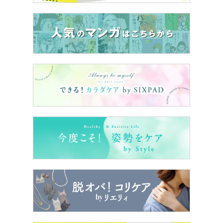
平野紫耀さんは ”COUTURE ME UP ”というコンセプトに
ついて
「すごく素晴らしいことだと思いました。メイク室から出
る直前にこのルージュをつけたとき、僕自身も実感しまし
た。僕は会話する時に、相手の目や口元を見るのですが、
口元から出る色気もすごくあると思うので、そこにすごく
自信をつけてくれるアイテムだと思います。」とコメン
ト。
CMでは「ルージュピュールクチュール」 の 「NM ヌード
ミューズ 」と 「R10 エフォートレス バーミリオン」の２
色を着用しています。