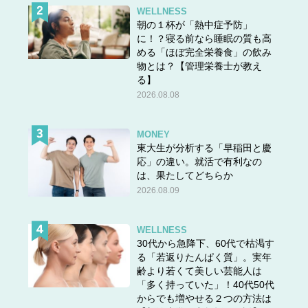
ルージュ ピュールクチュール レフィルの「NM ヌード ミューズ」 6,050円（税
WELLNESS
込） 表参道フラッグシップ ブティック・公式オンラインブティック限定発売中
朝の１杯が「熱中症予防」
に！？寝る前なら睡眠の質も高
める「ほぼ完全栄養食」の飲み
表参道・原宿のキャットストリートをメインに「WILD
物とは？【管理栄養士が教え
POSTING」をYSLとして初めて実施。ニューヨークやパ
る】
リなどの海外で多く実施されている人気の「WILD
2026.08.08
POSTING」企画において、同じくYSL BEAUTY日本人ア
ンバサダーでは初の展開となります。
MONEY
東大生が分析する「早稲田と慶
応」の違い。就活で有利なの
期間：2024年2/3（土）～2/9（金）
は、果たしてどちらか
2026.08.09
場所：東京都渋谷区神宮前周辺
〈裏原宿エリア11箇
所（予定）、キャットストリートエリア14箇所（予
定） 計25箇所（予定）〉
WELLNESS
30代から急降下、60代で枯渇す
る「若返りたんぱく質」。実年
齢より若くて美しい芸能人は
ROUGE PUR COUTURE / ルージュ ピュールクチ
「多く持っていた」！40代50代
ュール
からでも増やせる２つの方法は