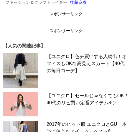
ファッション＆クラフトライター
後藤麻衣
スポンサーリンク
▶▶こちらも人気！！▶▶
キーワードは「光を放
つ」！旬スカートはモノトーンでリッチシックに【40
スポンサーリンク
代の毎日コーデ】
【人気の関連記事】
【ユニクロ】色チ買いする人続出！オ
次のページへ >>
フィスもOKな高見えスカート【40代
の毎日コーデ】
1
2
【ユニクロ】セールじゃなくてもOK！
40代のリピ買い定番アイテム8つ
2017年のヒット服!ユニクロとGU「本
当に使えたアイテム」ベスト6