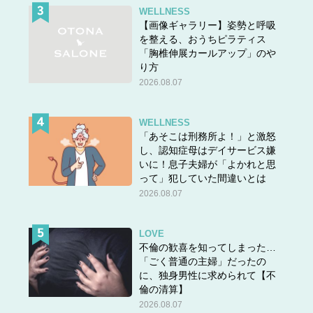
WELLNESS
【画像ギャラリー】姿勢と呼吸
を整える、おうちピラティス
「胸椎伸展カールアップ」のや
り方
2026.08.07
WELLNESS
「あそこは刑務所よ！」と激怒
し、認知症母はデイサービス嫌
いに！息子夫婦が「よかれと思
って」犯していた間違いとは
2026.08.07
LOVE
不倫の歓喜を知ってしまった…
「ごく普通の主婦」だったの
に、独身男性に求められて【不
倫の清算】
2026.08.07