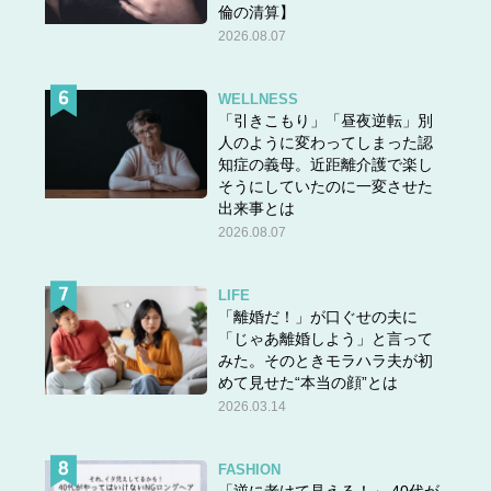
倫の清算】
2026.08.07
WELLNESS
「引きこもり」「昼夜逆転」別
人のように変わってしまった認
知症の義母。近距離介護で楽し
そうにしていたのに一変させた
出来事とは
2026.08.07
LIFE
「離婚だ！」が口ぐせの夫に
「じゃあ離婚しよう」と言って
みた。そのときモラハラ夫が初
めて見せた“本当の顔”とは
2026.03.14
FASHION
「逆に老けて見える！」 40代が