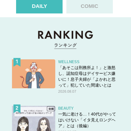
DAILY
COMIC
WELLNESS
「あそこは刑務所よ！」と激怒
し、認知症母はデイサービス嫌
いに！息子夫婦が「よかれと思
って」犯していた間違いとは
2026.08.07
BEAUTY
一気に老ける…！40代がやって
はいけない「イタ見えロングヘ
ア」とは（後編）