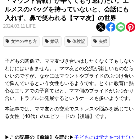
「マウント合戦」が辛くてもう逃げたい。エ
ルメスのバッグを持っていないと、会話にも
入れず、鼻で笑われる【ママ友】の世界
2024.03.11
LIFE
女性の生き方
婚活
体験記
夫婦
子どもの関係で、ママ友づき合いはしたくなくてもしない
わけにはいきません。。ママ友との交流が楽しいものなら
いいのですが、なかにはマウントやプライドのぶつけ合い
で悩んでいるという女性もいるようです。とくに教育に熱
心なエリアでの子育てだと、ママ側のプライドがぶつかり
合い、トラブルに発展するというケースも多いようです。
本記事では、ママ友との交流でストレスや悩みを感じてい
る女性（40代）のエピソードの【後編】です。
▶
この記事の【前編】を読む
▶
子どもには学力をつけてい