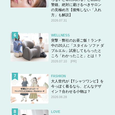
警鐘。絶対に避けるべきサロン
の見極め方【後悔しない「入れ
方」も解説】
2026.07.31
WELLNESS
突撃・弊社のお昼ご飯！ランチ
中の20人に「スタイル ソファ ダ
ブルエル」試座してもらったと
ころ「わかったこと」とは！？
2026.07.10
[PR]
FASHION
大人世代が【Tシャツワンピ】を
今っぽく着るなら、どんなデザ
イン？合わせる小物は？
2026.06.28
LOVE