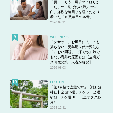
「妻に、もう一度求めてほしか
った」外に逃げた47歳夫の告
白。痛烈な遠回りを経てたどり
着いた「10数年目の本音」
2026.07.31
WELLNESS
「クサッ！」お風呂に入っても
落ちない！更年期世代の深刻な
「におい問題」、汗でも加齢で
もない意外な原因とは【皮膚ガ
ス研究の第一人者が解説】
2026.08.03
FORTUNE
「第1希望で当選です」【推し活
神社】全国16選。チケット当選
祈願！チケ運UP！〈全オタク必
見〉
2024.12.31