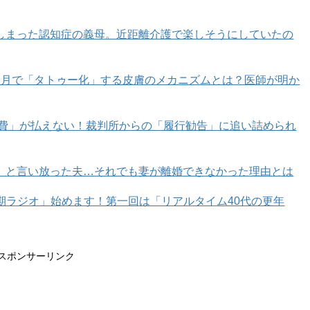
しまった認知症の義母。近距離介護で楽しそうにしていたの
カ月で「タトゥー化」する皮膚のメカニズムとは？医師が明か
育費」が払えない！裁判所からの「履行勧告」に追い詰められ
」と言い放った夫…それでも妻が離婚できなかった理由とは
年期ラジオ」始めます！第一回は「リアルタイム40代の更年
スポンサーリンク