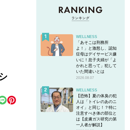
WELLNESS
「あそこは刑務所
よ！」と激怒し、認知
症母はデイサービス嫌
いに！息子夫婦が「よ
かれと思って」犯して
いた間違いとは
シ
2026.08.07
WELLNESS
【恐怖】夏の体臭の犯
人は「トイレのあのニ
オイ」と同じ！？特に
注意すべき体の部位と
は【皮膚ガス研究の第
一人者が解説】