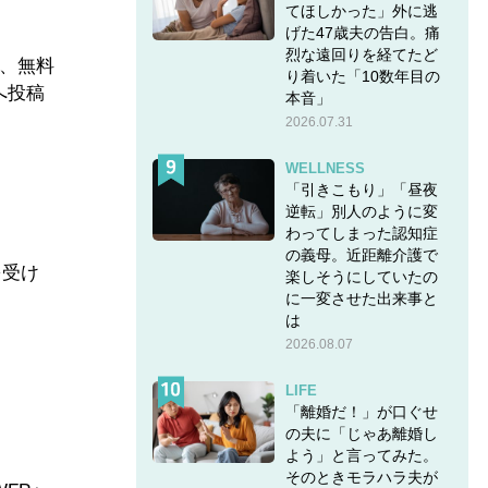
てほしかった」外に逃
げた47歳夫の告白。痛
烈な遠回りを経てたど
、無料
り着いた「10数年目の
へ投稿
本音」
2026.07.31
WELLNESS
「引きこもり」「昼夜
逆転」別人のように変
わってしまった認知症
の義母。近距離介護で
を受け
楽しそうにしていたの
に一変させた出来事と
は
2026.08.07
LIFE
「離婚だ！」が口ぐせ
の夫に「じゃあ離婚し
よう」と言ってみた。
そのときモラハラ夫が