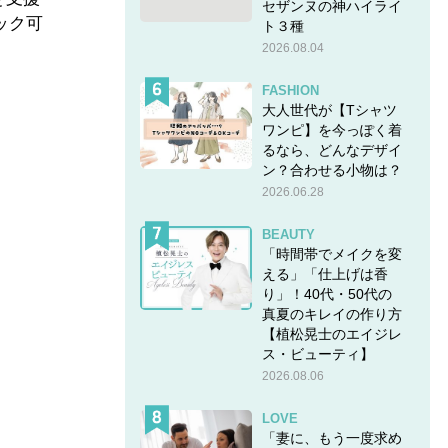
セザンヌの神ハイライ
ック可
ト３種
2026.08.04
FASHION
大人世代が【Tシャツ
ワンピ】を今っぽく着
るなら、どんなデザイ
ン？合わせる小物は？
2026.06.28
BEAUTY
「時間帯でメイクを変
える」「仕上げは香
り」！40代・50代の
真夏のキレイの作り方
【植松晃士のエイジレ
ス・ビューティ】
2026.08.06
LOVE
「妻に、もう一度求め