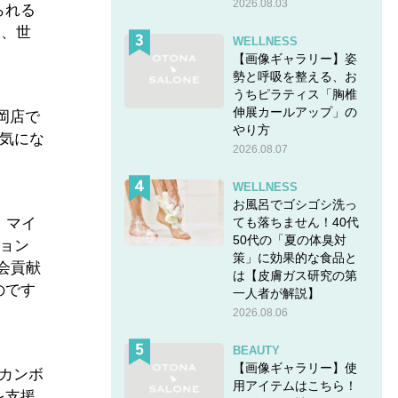
2026.08.03
られる
て、世
WELLNESS
【画像ギャラリー】姿
勢と呼吸を整える、お
うちピラティス「胸椎
伸展カールアップ」の
岡店で
やり方
気にな
2026.08.07
WELLNESS
お風呂でゴシゴシ洗っ
ても落ちません！40代
、マイ
50代の「夏の体臭対
ション
策」に効果的な食品と
社会貢献
は【皮膚ガス研究の第
のです
一人者が解説】
2026.08.06
BEAUTY
【画像ギャラリー】使
カンボ
用アイテムはこちら！
を支援