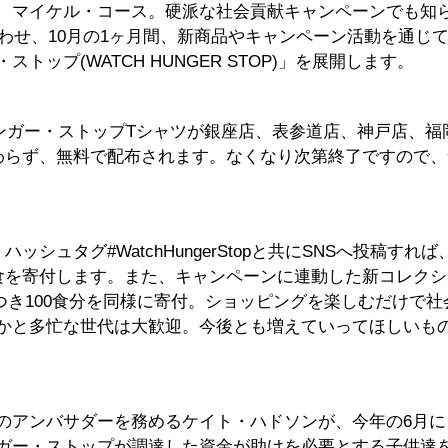
、マイケル・コース。硬派な社会貢献キャンペーンでも知
合わせ、10月の1ヶ月間、新商品やキャンペーン活動を通じ
ップ(WATCH HUNGER STOP)」を展開します。
・ハンガー・ストップTシャツが銀座店、表参道店、神戸店、福
わらず、
無料で配布されます。なくなり次第終了ですので、
ュタグ#WatchHungerStopと共にSNSへ投稿すれば
0食を寄付します。また、キャンペーンに連動した新コレク
1点につき100食分を同様に寄付。ショッピングを楽しむだけで
かと多忙な世代は大歓迎。今後とも増えていってほしいも
のアンバサダーを務めるケイト・ハドソンが、今年の6月に
ガー・ストップが調達した資金が助けを必要とする子供達