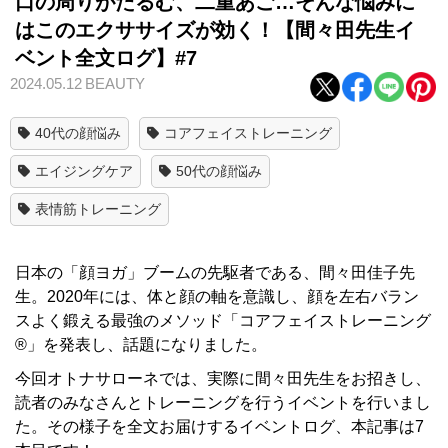
口の周りがたるむ、二重あご…そんな悩みに
はこのエクササイズが効く！【間々田先生イ
ベント全文ログ】#7
2024.05.12
BEAUTY
40代の顔悩み
コアフェイストレーニング
エイジングケア
50代の顔悩み
表情筋トレーニング
日本の「顔ヨガ」ブームの先駆者である、間々田佳子先
生。2020年には、体と顔の軸を意識し、顔を左右バラン
スよく鍛える最強のメソッド「コアフェイストレーニング
®」を発表し、話題になりました。
今回オトナサローネでは、実際に間々田先生をお招きし、
読者のみなさんとトレーニングを行うイベントを行いまし
た。その様子を全文お届けするイベントログ、本記事は7