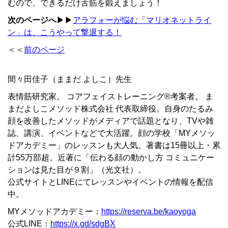
むので、できるだけ舌筋を鍛えましょう！
次のページへ
▶▶
アラフォーが悩む「マリオネットライ
ン」は、こうやって撃退する！
＜＜
前のページ
間々田佳子（ままだ よしこ）先生
表情筋研究家。 コアフェイストレーニング®考案者。 ま
まだよしこメソッド株式会社 代表取締役。自身のたるみ
顔を改善したメソッドがメディアで話題となり、TVや雑
誌、講演、イベントなどで大活躍。顔の学校「MYメソッ
ドアカデミー」のレッスンも大人気。著書は15冊以上・累
計55万部超。近著に「伝わる顔の動かし方 コミュニケー
ションは見た目が９割」（光文社）。
公式サイトとLINEにてレッスンやイベントの情報を配信
中。
MYメソッドアカデミー：
https://reserva.be/kaoyoga
公式LINE：
https://x.gd/sdgBX