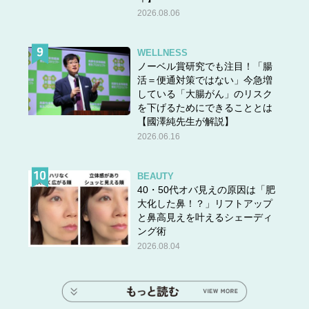
2026.08.06
WELLNESS
ノーベル賞研究でも注目！「腸
活＝便通対策ではない」今急増
している「大腸がん」のリスク
を下げるためにできることとは
【國澤純先生が解説】
2026.06.16
BEAUTY
40・50代オバ見えの原因は「肥
大化した鼻！？」リフトアップ
と鼻高見えを叶えるシェーディ
ング術
2026.08.04