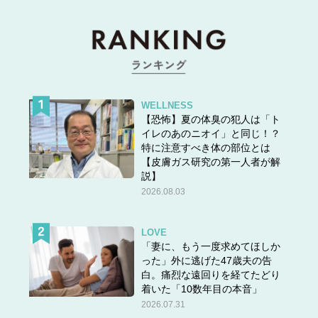
WELLNESS
【恐怖】夏の体臭の犯人は「ト
イレのあのニオイ」と同じ！？
特に注意すべき体の部位とは
【皮膚ガス研究の第一人者が解
説】
2026.08.03
LOVE
「妻に、もう一度求めてほしか
った」外に逃げた47歳夫の告
白。痛烈な遠回りを経てたどり
着いた「10数年目の本音」
2026.07.31