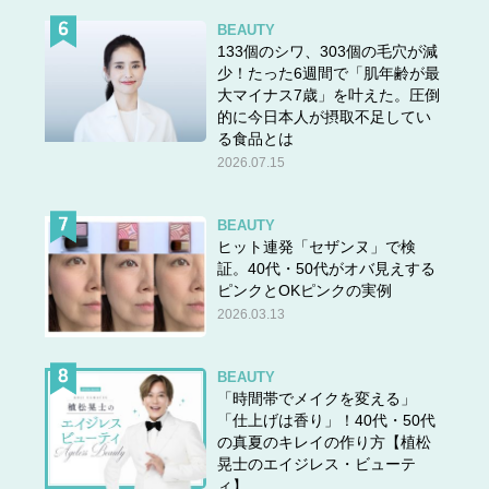
BEAUTY
133個のシワ、303個の毛穴が減
少！たった6週間で「肌年齢が最
大マイナス7歳」を叶えた。圧倒
的に今日本人が摂取不足してい
る食品とは
2026.07.15
BEAUTY
ヒット連発「セザンヌ」で検
証。40代・50代がオバ見えする
ピンクとOKピンクの実例
2026.03.13
BEAUTY
「時間帯でメイクを変える」
「仕上げは香り」！40代・50代
の真夏のキレイの作り方【植松
晃士のエイジレス・ビューテ
ィ】