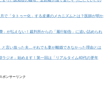
しまった認知症の義母。近距離介護で楽しそうにしていたの
カ月で「タトゥー化」する皮膚のメカニズムとは？医師が明か
育費」が払えない！裁判所からの「履行勧告」に追い詰められ
」と言い放った夫…それでも妻が離婚できなかった理由とは
とかなる、うまくいく、いい結果が出る
年期ラジオ」始めます！第一回は「リアルタイム40代の更年
スポンサーリンク