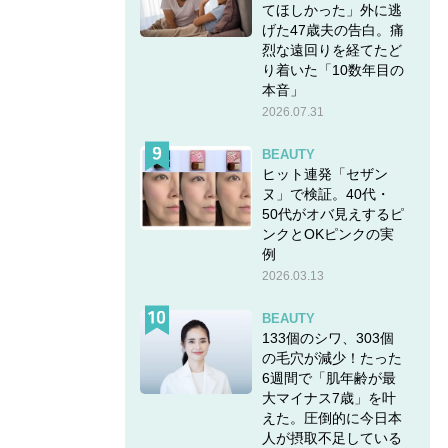
てほしかった」外に逃
げた47歳夫の告白。痛
烈な遠回りを経てたど
り着いた「10数年目の
本音」
2026.07.31
BEAUTY
ヒット連発「セザン
ヌ」で検証。40代・
50代がオバ見えするピ
ンクとOKピンクの実
例
2026.03.13
BEAUTY
133個のシワ、303個
の毛穴が減少！たった
6週間で「肌年齢が最
大マイナス7歳」を叶
えた。圧倒的に今日本
人が摂取不足している