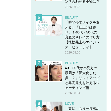
ン？合わせる小物は？
2026.06.28
BEAUTY
「時間帯でメイクを変
える」「仕上げは香
り」！40代・50代の
真夏のキレイの作り方
【植松晃士のエイジレ
ス・ビューティ】
2026.08.06
BEAUTY
40・50代オバ見えの
原因は「肥大化した
鼻！？」リフトアップ
と鼻高見えを叶えるシ
ェーディング術
2026.08.04
LOVE
「妻に、もう一度求め