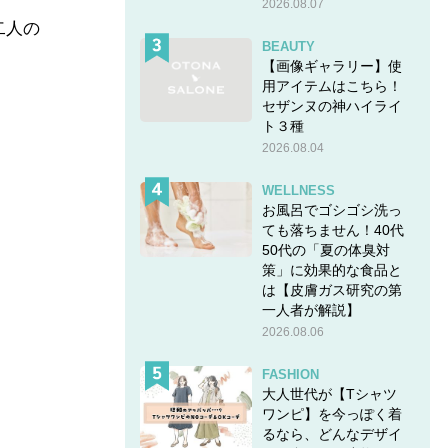
2026.08.07
二人の
BEAUTY
【画像ギャラリー】使
用アイテムはこちら！
セザンヌの神ハイライ
ト３種
2026.08.04
WELLNESS
お風呂でゴシゴシ洗っ
ても落ちません！40代
50代の「夏の体臭対
策」に効果的な食品と
は【皮膚ガス研究の第
一人者が解説】
2026.08.06
FASHION
大人世代が【Tシャツ
ワンピ】を今っぽく着
るなら、どんなデザイ