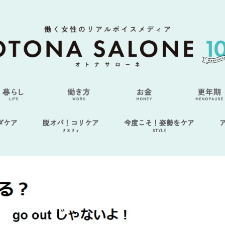
ダケア
脱オバ！コリケア
今度こそ！姿勢をケア
リエリィ
STYLE