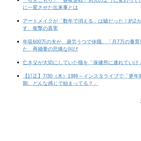
「引きこもり」「昼夜逆転」別人のように変わって
に一変させた出来事とは
アートメイクが「数年で消える」は嘘だった！約2
す、衝撃の真実
年収600万の夫が、過労うつで休職。「月7万の養
た、再婚妻の悲痛な叫び
亡き父が大切にしていた猫を「保健所に連れていけ
work out = 何とか解決する、丸く収める、何
【訂正】7/30（木）19時～インスタライブで「更
期、どんな感じで始まってる？」
It was fine.
Everything worked out.
大丈夫だったよ。すべてうまくいった。
Whatever happens,
everything will work out.
何が起ころうと、きっとすべてうまくいくよ。