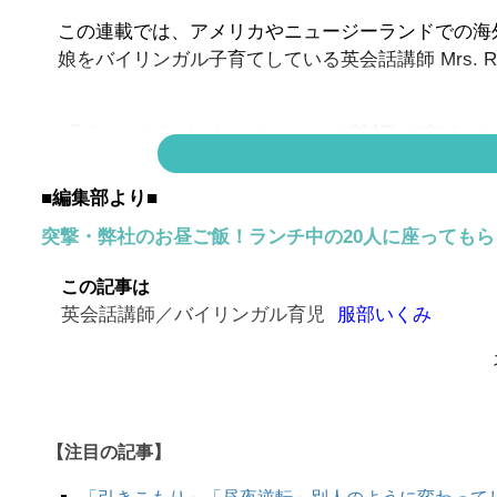
この連載では、アメリカやニュージーランドでの海
娘をバイリンガル子育てしている英会話講師 Mrs. 
「すべてうまくいく」って英語で言えま
正解は
■編集部より■
↓
突撃・弊社のお昼ご飯！ランチ中の20人に座っても
↓
この記事は
↓
英会話講師／バイリンガル育児
服部いくみ
【注目の記事】