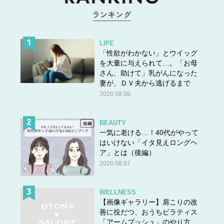
でしょ？
★他の問題にもチャレンジ！
LIFE
「性欲がわかない」とウイッグ
を大量に与えられて…。「お母
さん、助けて」乳がんになった
妻が、ＤＶ夫から逃げるまで
2026.08.08
BEAUTY
一気に老ける…！40代がやって
はいけない「イタ見えロングヘ
ア」とは（後編）
2026.08.07
WELLNESS
【画像ギャラリー】肩こりの改
善に役だつ、おうちピラティス
「アームプッシュ」のやり方