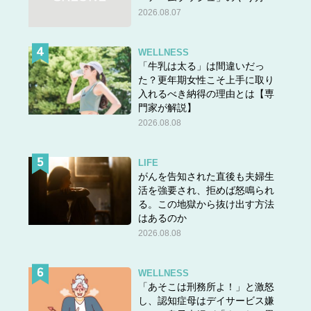
答えは＞＞
こちら
2026.08.07
WELLNESS
「牛乳は太る」は間違いだっ
た？更年期女性こそ上手に取り
入れるべき納得の理由とは【専
門家が解説】
2026.08.08
LIFE
がんを告知された直後も夫婦生
活を強要され、拒めば怒鳴られ
る。この地獄から抜け出す方法
はあるのか
2026.08.08
WELLNESS
「あそこは刑務所よ！」と激怒
し、認知症母はデイサービス嫌