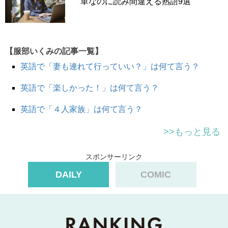
単なのに読み間違える熟語9選
Just
give it a shot.
とにかく試してみなよ！
【服部いくみの記事一覧】
英語で「妻も連れて行っていい？」は何て言う？
I’ve never played this game before.
このゲームやったことないんだ。
英語で「楽しかった！」は何て言う？
Don’t worry, just
give it a shot
.
It’s so much fun I promise.
英語で「４人家族」は何て言う？
心配ないよ。とにかくやってみな。絶対すっごく楽しいか
ら。
>>もっと見る
スポンサーリンク
～海外から来たお友達に～
DAILY
COMIC
I’ve never eaten natto before.
納豆食べたことないんだ。
Just
give it a
little
shot!
Now or never, right?
ちょっと試してみなよ。今食べないともう二度と食べない