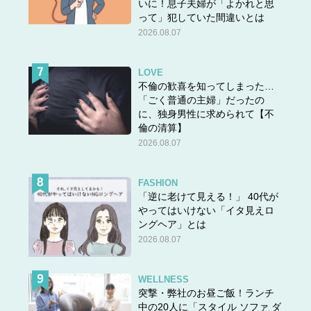
いに！息子夫婦が「よかれと思
って」犯していた間違いとは
2026.08.07
LOVE
不倫の歓喜を知ってしまった…
「ごく普通の主婦」だったの
に、独身男性に求められて【不
倫の清算】
2026.08.07
FASHION
「逆に老けて見える！」 40代が
やってはいけない「イタ見えロ
ングヘア」とは
2026.08.07
WELLNESS
突撃・弊社のお昼ご飯！ランチ
中の20人に「スタイル ソファ ダ