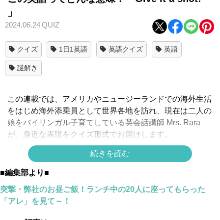
」
2024.06.24
QUIZ
クイズ
1日1英語
英語クイズ
英語
謎解き
この連載では、アメリカやニュージーランドでの海外生活
をはじめ海外添乗員として世界各地を訪れ、現在は二人の
娘をバイリンガル子育てしている英会話講師 Mrs. Rara
が、身近な表現をクイズ形式でお届けします。
続きを読む
英語で
ってどんな意味？
「
Give it a shot!
」
■編集部より■
正解は
突撃・弊社のお昼ご飯！ランチ中の20人に座ってもらった
「アレ」を見て～！
↓