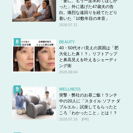
「妻に、もう一度求めてほしか
った」外に逃げた47歳夫の告
白。痛烈な遠回りを経てたどり
着いた「10数年目の本音」
2026.07.31
BEAUTY
40・50代オバ見えの原因は「肥
大化した鼻！？」リフトアップ
と鼻高見えを叶えるシェーディ
ング術
2026.08.04
WELLNESS
突撃・弊社のお昼ご飯！ランチ
中の20人に「スタイル ソファ ダ
ブルエル」試座してもらったと
ころ「わかったこと」とは！？
2026.07.10
[PR]