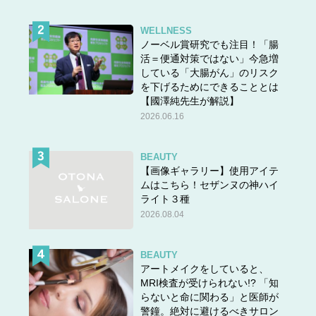
WELLNESS
ノーベル賞研究でも注目！「腸
活＝便通対策ではない」今急増
している「大腸がん」のリスク
を下げるためにできることとは
【國澤純先生が解説】
2026.06.16
BEAUTY
【画像ギャラリー】使用アイテ
ムはこちら！セザンヌの神ハイ
ライト３種
2026.08.04
BEAUTY
アートメイクをしていると、
MRI検査が受けられない!? 「知
らないと命に関わる」と医師が
警鐘。絶対に避けるべきサロン