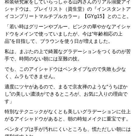
和装研究家をしていらっしゃる山内さんのリアル溺愛アイ
シャドウは、プレイリスト（資生堂）の『インスタントア
イコンプリートマルチプルカラー』【GYg15】とのこと。
「若い時はグリーンやブルー、ピンクの華やかなアイシャ
ドウをメインで使っていましたが、今は“年齢相応の上
品”を目指して、ブラウンを使う日が増えました。
私は、まぶたの上で綺麗なグラデーションをつくるのが苦
手で、時間のない朝には至難の技。
でも、このアイシャドウはペンタイプなので失敗も少な
く、ムラもできません。
適度にツヤがあるので、まるで京友禅のような“うちぼか
し”の美しい濃淡ができるところが、お気に入りの理由で
す」
特別なテクニックがなくとも美しいグラデーションに仕上
がるアイシャドウがあると、朝の時短メイクに重宝です。
ペンタイプは手が汚れにくいところも、慌ただしい朝には