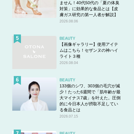
ません！40代50代の「夏の体臭
対策」に効果的な食品とは【皮
膚ガス研究の第一人者が解説】
2026.08.06
BEAUTY
【画像ギャラリー】使用アイテ
ムはこちら！セザンヌの神ハイ
ライト３種
2026.08.04
BEAUTY
133個のシワ、303個の毛穴が減
少！たった6週間で「肌年齢が最
大マイナス7歳」を叶えた。圧倒
的に今日本人が摂取不足してい
る食品とは
2026.07.15
BEAUTY