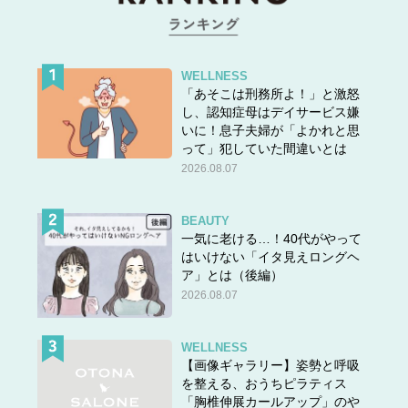
電気消すのを忘れないでね。
こんな風に、日常的にとてもよく使います。
WELLNESS
「あそこは刑務所よ！」と激怒
Don’t forget to ～. よりもやわらかい言い方になり、家族や
し、認知症母はデイサービス嫌
友達、職場の人に対しても使えます。
いに！息子夫婦が「よかれと思
って」犯していた間違いとは
ぜひ使ってみてくださいね。
2026.08.07
★他の問題にもチャレンジ！
BEAUTY
一気に老ける…！40代がやって
はいけない「イタ見えロングヘ
ア」とは（後編）
2026.08.07
WELLNESS
【画像ギャラリー】姿勢と呼吸
を整える、おうちピラティス
「胸椎伸展カールアップ」のや