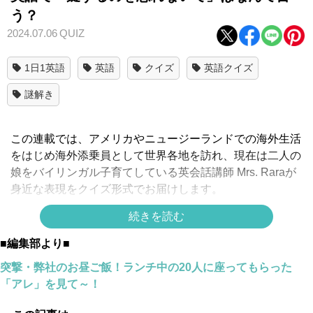
う？
2024.07.06
QUIZ
1日1英語
英語
クイズ
英語クイズ
謎解き
この連載では、アメリカやニュージーランドでの海外生活
をはじめ海外添乗員として世界各地を訪れ、現在は二人の
娘をバイリンガル子育てしている英会話講師 Mrs. Raraが
身近な表現をクイズ形式でお届けします。
続きを読む
「鍵かけるのを忘れないで」って英語で言え
■編集部より■
ますか？
突撃・弊社のお昼ご飯！ランチ中の20人に座ってもらった
「アレ」を見て～！
正解は
↓