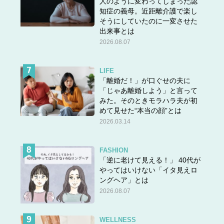
人のように変わってしまった認
知症の義母。近距離介護で楽し
そうにしていたのに一変させた
出来事とは
2026.08.07
LIFE
「離婚だ！」が口ぐせの夫に
「じゃあ離婚しよう」と言って
みた。そのときモラハラ夫が初
めて見せた“本当の顔”とは
2026.03.14
FASHION
「逆に老けて見える！」 40代が
やってはいけない「イタ見えロ
ングヘア」とは
2026.08.07
WELLNESS