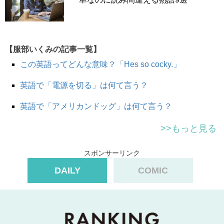
「必ず～してね」「～するのを忘れないでね」
と念を押す
ときに使います。
Make sure
you get there by nine.
９時までに必ず着くようにしてね。
【服部いくみの記事一覧】
この英語ってどんな意味？「Hes so cocky.」
Make sure
to water the plants.
英語で「電源を切る」は何て言う？
植木に水をやるのを忘れないでね。
英語で「アメリカンドッグ」は何て言う？
Make sure
to set an alarm.
>>もっと見る
アラームをセットするのを忘れないでね。
スポンサーリンク
DAILY
COMIC
Please
make sure
to double-check the list.
必ずリストをダブルチェックしてくださいね。
Make sure
to turn off the lights.