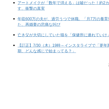
アートメイクが「数年で消える」は嘘だった！約2
す、衝撃の真実
年収600万の夫が、過労うつで休職。「月7万の養
た、再婚妻の悲痛な叫び
正解は
亡き父が大切にしていた猫を「保健所に連れていけ
↓
【訂正】7/30（木）19時～インスタライブで「更
期、どんな感じで始まってる？」
↓
↓
次の