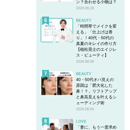
ン？合わせる小物は？
2026.06.28
BEAUTY
「時間帯でメイクを変
える」「仕上げは香
り」！40代・50代の
真夏のキレイの作り方
【植松晃士のエイジレ
ス・ビューティ】
2026.08.06
BEAUTY
40・50代オバ見えの
原因は「肥大化した
鼻！？」リフトアップ
と鼻高見えを叶えるシ
ェーディング術
2026.08.04
LOVE
「妻に、もう一度求め