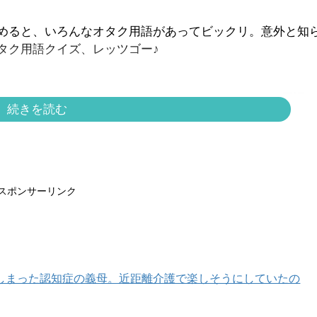
めると、いろんなオタク用語があってビックリ。意外と知
タク用語クイズ、レッツゴー♪
オタク用語ク
続きを読む
【オタク用語一覧】
スポンサーリンク
しまった認知症の義母。近距離介護で楽しそうにしていたの