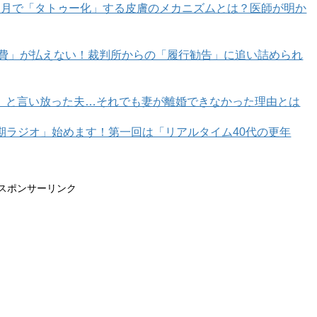
カ月で「タトゥー化」する皮膚のメカニズムとは？医師が明か
育費」が払えない！裁判所からの「履行勧告」に追い詰められ
」と言い放った夫…それでも妻が離婚できなかった理由とは
年期ラジオ」始めます！第一回は「リアルタイム40代の更年
スポンサーリンク
ページへ >>
1
2