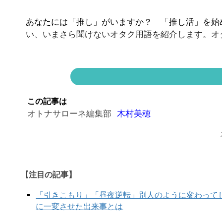
あなたには「推し」がいますか？ 「推し活」を始
い、いまさら聞けないオタク用語を紹介します。オ
この記事は
「担当」の意味、知っていますか？
オトナサローネ編集部
木村美穂
【注目の記事】
「引きこもり」「昼夜逆転」別人のように変わって
に一変させた出来事とは