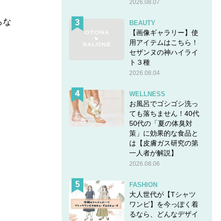
2026.08.07
らな
BEAUTY
【画像ギャラリー】使
用アイテムはこちら！
セザンヌの神ハイライ
ト３種
イズ#1
2026.08.04
WELLNESS
お風呂でゴシゴシ洗っ
ても落ちません！40代
50代の「夏の体臭対
策」に効果的な食品と
は【皮膚ガス研究の第
一人者が解説】
2026.08.06
FASHION
大人世代が【Tシャツ
ワンピ】を今っぽく着
るなら、どんなデザイ