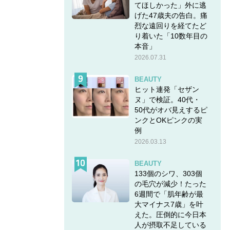
てほしかった」外に逃
げた47歳夫の告白。痛
烈な遠回りを経てたど
り着いた「10数年目の
本音」
2026.07.31
BEAUTY
ヒット連発「セザン
ヌ」で検証。40代・
50代がオバ見えするピ
ンクとOKピンクの実
例
2026.03.13
BEAUTY
133個のシワ、303個
の毛穴が減少！たった
6週間で「肌年齢が最
大マイナス7歳」を叶
えた。圧倒的に今日本
人が摂取不足している