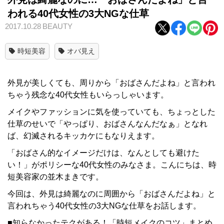
われる40代女性の3大NGな仕草
2017.10.28
BEAUTY
時短美容
オバ見え
外見が美しくても、周りから「おばさんだよね」と言われ
ちゃう残念な40代女性もいらっしゃいます。
メイクやファッションに気を使っていても、ちょっとした
仕草のせいで「やっぱり、おばさんなんだなぁ」となれ
ば、幻滅されるキッカケにもなりえます。
「おばさん的なイメージだけは、なんとしても避けた
い！」がポリシーな40代女性のみなさま。こんにちは、時
短美容家の並木まきです。
今回は、外見は綺麗なのに周囲から「おばさんだよね」と
言われちゃう40代女性の3大NGな仕草をお話します。
■知らなかったテクがある！「時短メイクのコツ」まとめ