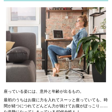
座っている姿には、意外と年齢が出るもの。
最初のうちはお腹に力を入れてスーッと座っていても、時
間が経つにつれてどんどん力が抜けてお腹がぽっこり……
な姿勢になってしまっている40代女性も！