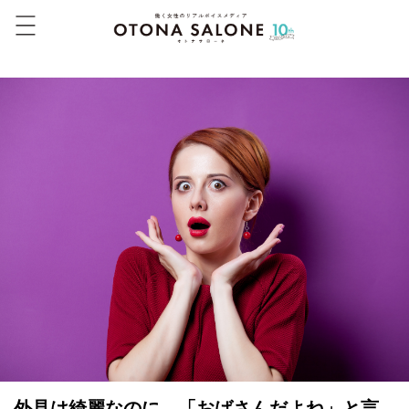
外見は綺麗なのに…「おばさんだよね」と言