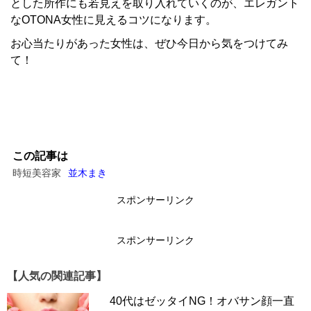
とした所作にも若見えを取り入れていくのが、エレガント
なOTONA女性に見えるコツになります。
お心当たりがあった女性は、ぜひ今日から気をつけてみ
て！
この記事は
時短美容家
並木まき
スポンサーリンク
スポンサーリンク
【人気の関連記事】
40代はゼッタイNG！オバサン顔一直