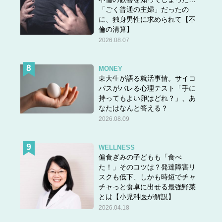
「ごく普通の主婦」だったの
に、独身男性に求められて【不
倫の清算】
2026.08.07
MONEY
東大生が語る就活事情。サイコ
パスがバレる心理テスト「手に
持ってもよい卵はどれ？」、あ
なたはなんと答える？
2026.08.09
WELLNESS
偏食ぎみの子どもも「食べ
た！」そのコツは？発達障害リ
スクも低下、しかも時短でチャ
チャっと食卓に出せる最強野菜
とは【小児科医が解説】
2026.04.18