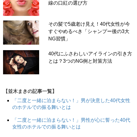
線の口紅の選び方
その髪で5歳老け見え！40代女性が今
すぐやめるべき「シャンプー後の3大
NG習慣」
40代にふさわしいアイラインの引き方
とは？3つのNG例と対策方法
【並木まきの記事一覧】
「二度と一緒に泊まらない！」男が決意した40代女性
のホテルでの振る舞いとは
「二度と一緒に泊まらない！」男性が心に誓った40代
女性のホテルでの振る舞いとは