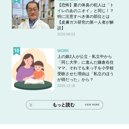
【恐怖】夏の体臭の犯人は「ト
イレのあのニオイ」と同じ！？
特に注意すべき体の部位とは
【皮膚ガス研究の第一人者が解
説】
2026.08.03
WORK
上の娘2人が公立・私立中から
「同じ大学」に進んだ鎌倉在住
ママ、それでも末っ子を小学校
受験させた理由は「私立のほう
が得だった」から？
2025.12.16