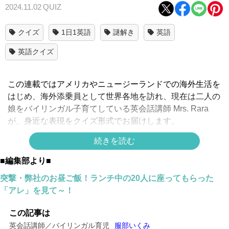
2024.11.02
QUIZ
クイズ
1日1英語
謎解き
英語
英語クイズ
この連載ではアメリカやニュージーランドでの海外生活を
はじめ、海外添乗員として世界各地を訪れ、現在は二人の
娘をバイリンガル子育てしている英会話講師 Mrs. Rara
が、身近な表現をクイズ形式でお届けします。
続きを読む
「前髪を切る
」って英語で言えますか？
■編集部より■
正解は
突撃・弊社のお昼ご飯！ランチ中の20人に座ってもらった
「アレ」を見て～！
↓
↓
この記事は
英会話講師／バイリンガル育児
服部いくみ
↓