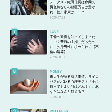
テータス？織田信長は森蘭丸、
男色気なしの豊臣秀吉は驚か
れ、徳川家康は……？
2026.07.22
LOVE
不倫の歓喜を知ってしまった…
「ごく普通の主婦」だったの
に、独身男性に求められて【不
倫の清算】
2026.08.07
MONEY
東大生が語る就活事情。サイコ
パスがバレる心理テスト「手に
持ってもよい卵はどれ？」、あ
なたはなんと答える？
2026.08.09
WELLNESS