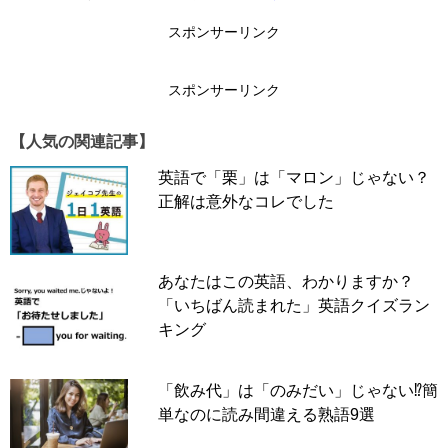
スポンサーリンク
スポンサーリンク
スポンサーリンク
【人気の関連記事】
英語で「栗」は「マロン」じゃない？
正解は意外なコレでした
あなたはこの英語、わかりますか？
「いちばん読まれた」英語クイズラン
キング
「飲み代」は「のみだい」じゃない⁉簡
trim
= きれいに整える、手入れする
単なのに読み間違える熟語9選
bangs
= 前髪