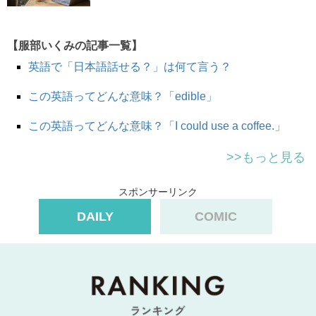
「わんちゃんのトリミング」なんてよく聞くと思います
が、その
trim
です。植木を切るのもこちらの
trim
を使い
【服部いくみの記事一覧】
ます。
英語で「日本語話せる？」は何て言う？
cut
と
trim
の違いですが、
cut
は髪型を変えたとしっかり
この英語ってどんな意味？「edible」
わかるくらいに
たくさんの量
を切るときに使い、
trim
は毛
この英語ってどんな意味？「I could use a coffee.」
先だけだったり、整えて元の状態に戻すとき、髪型自体は
あまり変わらないほどの
少しの量
の時にはこちらの trim を
>>もっと見る
使います。
スポンサーリンク
Could you also
trim
my
bangs
as well?
DAILY
COMIC
前髪も少し切ってもらえますか？
I think it’s time to
trim
my
bangs
; they’re getting in my
eyes.
前髪そろそろ切ろうかな。 目にかかっちゃってるし。