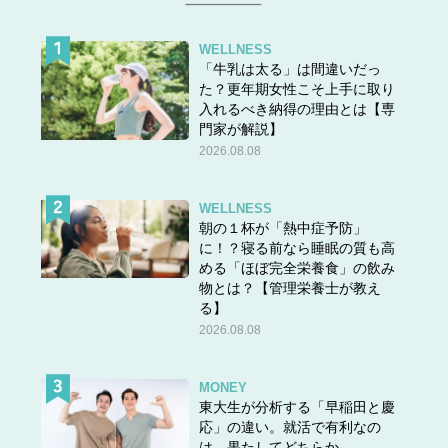
Good idea! I can help you with that.
いいね。手伝うよ。
WELLNESS
「牛乳は太る」は間違いだっ
た？更年期女性こそ上手に取り
入れるべき納得の理由とは【専
I tried to
trim
my
bangs
, but they look uneven.
門家が解説】
前髪切ってみたんだけど、不揃いになっちゃった。
2026.08.08
Don’t worry, I can help fix them. We’ll get them looking
great.
WELLNESS
朝の１杯が「熱中症予防」
大丈夫だよ直せるから。見た目よくしようね。
に！？寝る前なら睡眠の質も高
める「ほぼ完全栄養食」の飲み
物とは？【管理栄養士が教え
★他の問題にもチャレンジ
る】
2026.08.08
MONEY
東大生が分析する「早稲田と慶
応」の違い。就活で有利なの
は、果たしてどちらか