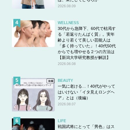
2026.08.09
WELLNESS
30代から急降下、60代で枯渇す
る「若返りたんぱく質」。実年
齢より若くて美しい芸能人は
「多く持っていた」！40代50代
からでも増やせる２つの方法は
【新潟大学研究教授が解説】
2026.06.08
答えは＞＞
こちら
BEAUTY
一気に老ける…！40代がやって
はいけない「イタ見えロングヘ
ア」とは（後編）
2026.08.07
LIFE
戦国武将にとって「男色」はス