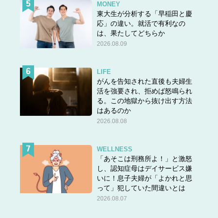
MONEY
東大生が分析する「早稲田と慶
応」の違い。就活で有利なの
は、果たしてどちらか
2026.08.09
LIFE
がんを告知された直後も夫婦生
活を強要され、拒めば怒鳴られ
る。この地獄から抜け出す方法
はあるのか
2026.08.08
WELLNESS
「あそこは刑務所よ！」と激怒
し、認知症母はデイサービス嫌
いに！息子夫婦が「よかれと思
って」犯していた間違いとは
2026.08.07