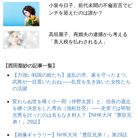
小泉今日子、前代未聞の不倫宣言でピ
ンチを迎えたのは誰か？
高垣麗子、再婚夫の逮捕から考える
「美人税を払わされる人」
【西田梨紗の記事一覧】
【力強い戦国の姫たち】波乱の市、家を守ったまつ、
武将が一目置いたおね――乱世を生き抜いた女性たち
の活躍
変わらぬ世を嘆く小一郎（仲野太賀）と、信長の遺志
を継ぐ決意をした秀吉（池松壮亮）――史実では明智
光秀を討ったのは名もなき村人？【NHK大河『豊臣兄
弟！』29話】
【画像ギャラリー】NHK大河『豊臣兄弟！』第29話