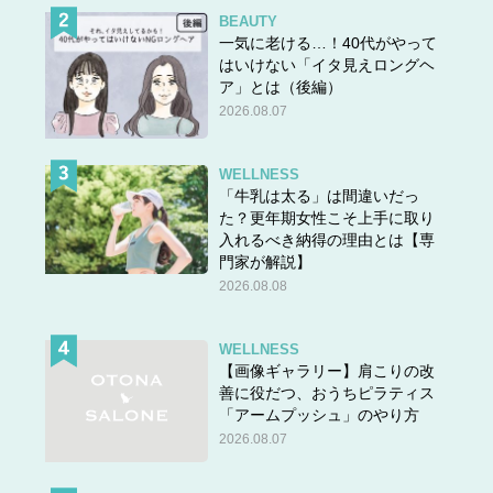
BEAUTY
一気に老ける…！40代がやって
はいけない「イタ見えロングヘ
ア」とは（後編）
2026.08.07
WELLNESS
「牛乳は太る」は間違いだっ
た？更年期女性こそ上手に取り
入れるべき納得の理由とは【専
門家が解説】
2026.08.08
WELLNESS
【画像ギャラリー】肩こりの改
善に役だつ、おうちピラティス
「アームプッシュ」のやり方
2026.08.07