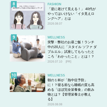
FASHION
「逆に老けて見える！」 40代が
やってはいけない「イタ見えロ
ングヘア」とは
2026.08.07
WELLNESS
突撃・弊社のお昼ご飯！ランチ
中の20人に「スタイル ソファ ダ
ブルエル」試座してもらったと
ころ「わかったこと」とは！？
2026.07.10
[PR]
WELLNESS
朝の１杯が「熱中症予防」
に！？寝る前なら睡眠の質も高
める「ほぼ完全栄養食」の飲み
物とは？【管理栄養士が教え
る】
2026.08.08