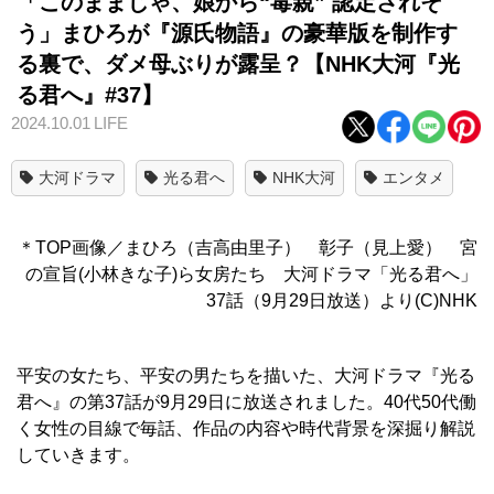
「このままじゃ、娘から“毒親” 認定されそ
う」まひろが『源氏物語』の豪華版を制作す
る裏で、ダメ母ぶりが露呈？【NHK大河『光
る君へ』#37】
2024.10.01
LIFE
大河ドラマ
光る君へ
NHK大河
エンタメ
＊TOP画像／まひろ（吉高由里子） 彰子（見上愛） 宮
の宣旨(小林きな子)ら女房たち 大河ドラマ「光る君へ」
37話（9月29日放送）より(C)NHK
平安の女たち、平安の男たちを描いた、大河ドラマ『光る
君へ』の第37話が9月29日に放送されました。40代50代働
く女性の目線で毎話、作品の内容や時代背景を深掘り解説
していきます。