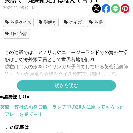
2024.11.08
QUIZ
英語クイズ
謎解き
クイズ
英語
1日1英語
この連載では、アメリカやニュージーランドでの海外生活
をはじめ海外添乗員として世界各地を訪れ
現在は二人の娘をバイリンガル子育てしている英会話講師
Mrs. Raraが身近な表現をクイズ形式でお届けします。
続きを読む
「短距離走」って英語で言えますか？
■編集部より■
正解は
突撃・弊社のお昼ご飯！ランチ中の20人に座ってもらった
「アレ」を見て～！
↓
↓
この記事は