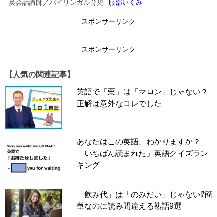
英会話講師／バイリンガル育児
服部いくみ
↓
スポンサーリンク
スポンサーリンク
スポンサーリンク
【人気の関連記事】
英語で「栗」は「マロン」じゃない？
正解は意外なコレでした
あなたはこの英語、わかりますか？
「いちばん読まれた」英語クイズラン
キング
「飲み代」は「のみだい」じゃない⁉簡
「
スプリンター
」 という言葉を聞いたことがあるかと思
単なのに読み間違える熟語9選
います。
短距離がとても速い人の
ことですね。スプリンタ