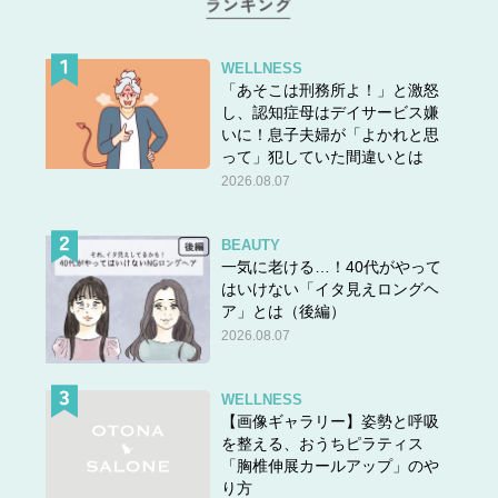
I think I’m ready!
ちょっと緊張してる。でも、短距離走たくさん練習してき
たら、多分大丈夫。
WELLNESS
「あそこは刑務所よ！」と激怒
し、認知症母はデイサービス嫌
Who won the 100-meter
sprint
?
いに！息子夫婦が「よかれと思
誰が１００メートル走で一位になった？
って」犯していた間違いとは
2026.08.07
Lucas took first place!
ルーカスが優勝したよ！
BEAUTY
一気に老ける…！40代がやって
はいけない「イタ見えロングヘ
ちなみに
長距離走
は
ア」とは（後編）
long-distance running
2026.08.07
endurance running
endurance race
WELLNESS
【画像ギャラリー】姿勢と呼吸
などと言います。
マ
ラソンじゃないの？ と聞かれます
を整える、おうちピラティス
が、
marathon は「42.195km」という決められた距離のと
「胸椎伸展カールアップ」のや
きのみそう呼びます 。覚えておいてくださいね。
り方