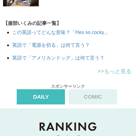
ーを思い出してもらえれば
、
短距離走 = sprint
が覚えや
すいと思います。
50ｍ、100ｍ、200ｍ、400ｍも短距離走に入るでしょう
【服部いくみの記事一覧】
か。
short
を付けずに、
sprint
だけでも大丈夫ですし、
この英語ってどんな意味？「Hes so cocky.」
sprint race
とも言います。
英語で「電源を切る」は何て言う？
１００メートル走
と言いたいときには
英語で「アメリカンドッグ」は何て言う？
100-meter
sprint
>>もっと見る
100-meter
dash
100-meter
race
スポンサーリンク
このように言います。
DAILY
COMIC
How are you feeling?
調子はどう？
A bit nervous, but I’ve been practicing my
short sprints
, so