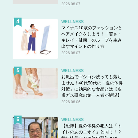
2026.08.07
★他の問題にもチャレンジ！
WELLNESS
マイナス10歳のファッションと
ヘアメイクをしよう！「若さ・
キレイ・健康」のループを生み
出すマインドの作り方
2026.08.07
WELLNESS
お風呂でゴシゴシ洗っても落ち
ません！40代50代の「夏の体臭
対策」に効果的な食品とは【皮
膚ガス研究の第一人者が解説】
2026.08.06
WELLNESS
【恐怖】夏の体臭の犯人は「ト
答えは＞＞
こちら
イレのあのニオイ」と同じ！？
特に注意すべき体の部位とは