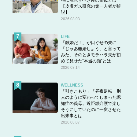
【皮膚ガス研究の第一人者が解
説】
2026.08.03
LIFE
「離婚だ！」が口ぐせの夫に
「じゃあ離婚しよう」と言って
みた。そのときモラハラ夫が初
めて見せた“本当の顔”とは
2026.03.14
WELLNESS
「引きこもり」「昼夜逆転」別
人のように変わってしまった認
知症の義母。近距離介護で楽し
そうにしていたのに一変させた
出来事とは
2026.08.07