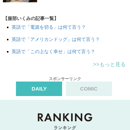
hold one’s breath
= 息を止める
【服部いくみの記事一覧】
（one’s のところには
my, your, his, her, their
などが入り
英語で「電源を切る」は何て言う？
ます）
英語で「アメリカンドッグ」は何て言う？
hold の過去形は
held
です。
英語で「この上なく幸せ」は何て言う？
Samantha
held
her
breath
.
>>もっと見る
サマンサは息を止めた。
スポンサーリンク
Don’t
hold
your
breath
.
DAILY
COMIC
息を止めないで。
Liam and I
held
his
breath
to see how long he could last.
リアムと私はどれくらい息が止められるか試しました。