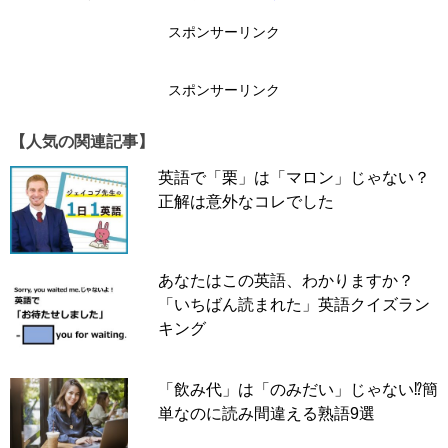
スポンサーリンク
スポンサーリンク
スポンサーリンク
【人気の関連記事】
英語で「栗」は「マロン」じゃない？
正解は意外なコレでした
あなたはこの英語、わかりますか？
「いちばん読まれた」英語クイズラン
キング
「飲み代」は「のみだい」じゃない⁉簡
hold
= 持つ、保持する
単なのに読み間違える熟語9選
breath
= 息、呼吸