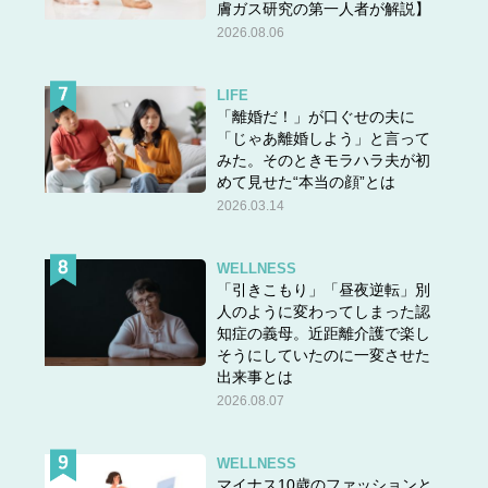
膚ガス研究の第一人者が解説】
2026.08.06
LIFE
「離婚だ！」が口ぐせの夫に
「じゃあ離婚しよう」と言って
みた。そのときモラハラ夫が初
めて見せた“本当の顔”とは
2026.03.14
WELLNESS
「引きこもり」「昼夜逆転」別
人のように変わってしまった認
知症の義母。近距離介護で楽し
そうにしていたのに一変させた
出来事とは
2026.08.07
WELLNESS
マイナス10歳のファッションと