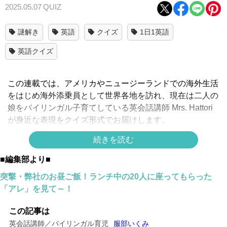
2025.05.07
QUIZ
謎解き
英語
クイズ
1日1英語
英語クイズ
この連載では、アメリカやニュージーランドでの海外生活
をはじめ海外添乗員として世界各地を訪れ、現在は二人の
娘をバイリンガル子育てしている英会話講師 Mrs. Hattori
が身近な表現をクイズ形式でお届けします。
続きを読む
「息を止める」
って英語で言えますか？
■編集部より■
正解は
突撃・弊社のお昼ご飯！ランチ中の20人に座ってもらった
「アレ」を見て～！
↓
↓
この記事は
英会話講師／バイリンガル育児
服部いくみ
↓