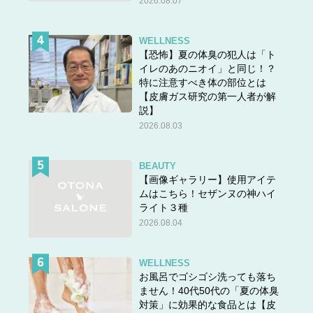
2026.08.07
WELLNESS
【恐怖】夏の体臭の犯人は「ト
イレのあのニオイ」と同じ！？
特に注意すべき体の部位とは
【皮膚ガス研究の第一人者が解
説】
2026.08.03
答えは＞＞
こちら
BEAUTY
【画像ギャラリー】使用アイテ
ムはこちら！セザンヌの神ハイ
ライト３種
2026.08.04
WELLNESS
お風呂でゴシゴシ洗っても落ち
ません！40代50代の「夏の体臭
対策」に効果的な食品とは【皮