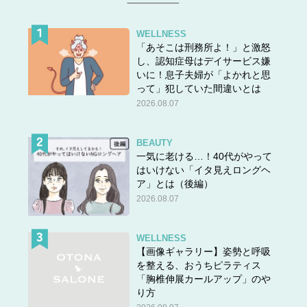
Emily
held
her
breath
when the movie got really scary.
WELLNESS
エミリーは映画がとても怖くなった時、息を止めました。
「あそこは刑務所よ！」と激怒
し、認知症母はデイサービス嫌
いに！息子夫婦が「よかれと思
って」犯していた間違いとは
私の娘たちは、トンネルを通るたびに息をどれだけ止めら
2026.08.07
れるかいつもチャレンジしています（笑）
stop ではな
く
hold
と覚えてくださいね。
BEAUTY
一気に老ける…！40代がやって
はいけない「イタ見えロングヘ
★他の問題にもチャレンジ！
ア」とは（後編）
2026.08.07
WELLNESS
【画像ギャラリー】姿勢と呼吸
を整える、おうちピラティス
「胸椎伸展カールアップ」のや
り方